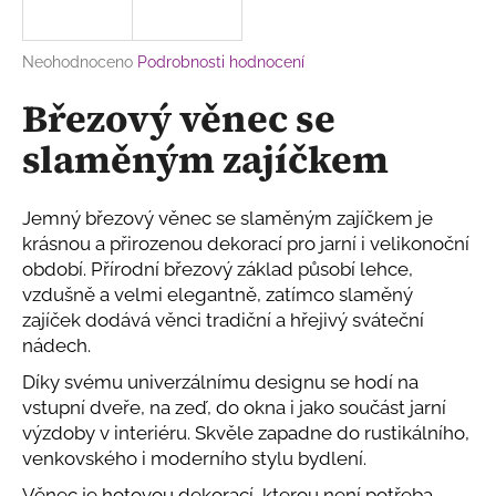
a
j
Průměrné
Neohodnoceno
Podrobnosti hodnocení
í
hodnocení
Březový věnec se
produktu
t
je
?
slaměným zajíčkem
0,0
z
5
hvězdiček.
Jemný březový věnec se slaměným zajíčkem je
krásnou a přirozenou dekorací pro jarní i velikonoční
HLEDAT
období. Přírodní březový základ působí lehce,
vzdušně a velmi elegantně, zatímco slaměný
zajíček dodává věnci tradiční a hřejivý sváteční
nádech.
D
o
Díky svému univerzálnímu designu se hodí na
p
vstupní dveře, na zeď, do okna i jako součást jarní
o
výzdoby v interiéru. Skvěle zapadne do rustikálního,
r
venkovského i moderního stylu bydlení.
u
Věnec je hotovou dekorací, kterou není potřeba