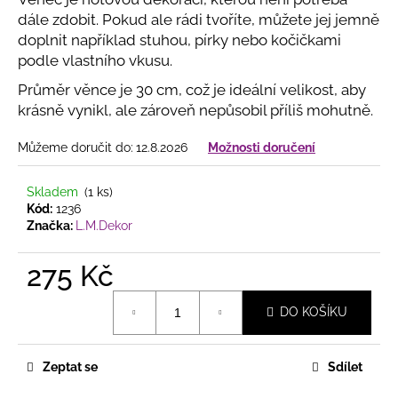
č
u
dále zdobit. Pokud ale rádi tvoříte, můžete jej jemně
j
doplnit například stuhou, pírky nebo kočičkami
e
podle vlastního vkusu.
m
Průměr věnce je 30 cm, což je ideální velikost, aby
e
krásně vynikl, ale zároveň nepůsobil příliš mohutně.
Můžeme doručit do:
12.8.2026
Možnosti doručení
MACRAMÉ
LAPAČ
SNŮ
Skladem
(1 ks)
S
Kód:
1236
LISTY
Značka:
L.M.Dekor
–
PŘÍRODNÍ
DEKORACE
275 Kč
PRO
HARMONICKÝ
Měrná
DOMOV
DO KOŠÍKU
cena:
V
PŘÍRODNÍM
STYLU
Zeptat se
Sdílet
165
Kč