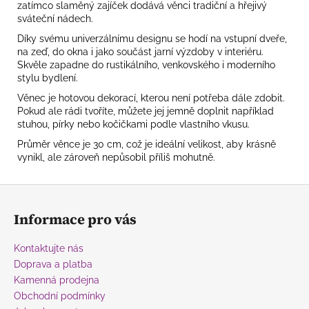
zatímco slaměný zajíček dodává věnci tradiční a hřejivý
sváteční nádech.
Díky svému univerzálnímu designu se hodí na vstupní dveře,
na zeď, do okna i jako součást jarní výzdoby v interiéru.
Skvěle zapadne do rustikálního, venkovského i moderního
stylu bydlení.
Věnec je hotovou dekorací, kterou není potřeba dále zdobit.
Pokud ale rádi tvoříte, můžete jej jemně doplnit například
stuhou, pírky nebo kočičkami podle vlastního vkusu.
Průměr věnce je 30 cm, což je ideální velikost, aby krásně
vynikl, ale zároveň nepůsobil příliš mohutně.
Z
á
Informace pro vás
p
a
Kontaktujte nás
t
Doprava a platba
í
Kamenná prodejna
Obchodní podmínky