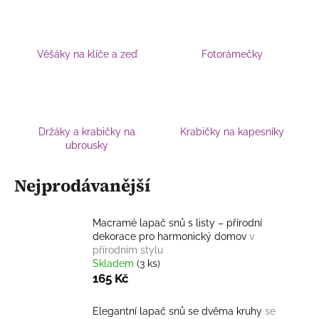
a
j
í
Věšáky na klíče a zeď
Fotorámečky
t
?
Držáky a krabičky na
Krabičky na kapesníky
ubrousky
HLEDAT
Nejprodávanější
D
Macramé lapač snů s listy – přírodní
dekorace pro harmonický domov
v
o
přírodním stylu
p
Skladem
(3 ks)
o
165 Kč
r
u
Elegantní lapač snů se dvěma kruhy
se