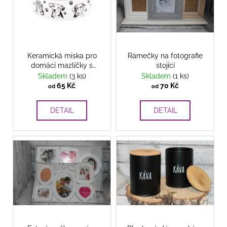
d
i
u
s
k
p
t
r
ů
o
Keramická miska pro
Rámečky na fotografie
domácí mazlíčky s
stojící
d
roztomilým motivem
Skladem
(3 ks)
Skladem
(1 ks)
u
pacek
65 Kč
70 Kč
od
od
k
t
DETAIL
DETAIL
ů