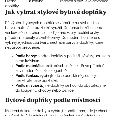
úložné
kuchyně
zároveň slouží jako dekorace.
doplňky
Jak vybrat stylové bytové doplňky
Při výběru bytových doplňků se zaměřte na styl místnosti,
barvu, materiál a praktické využití. Do romantického nebo
venkovského interiéru se hodí jemné vzory, textilní prvky,
přírodní materiály a světlé barvy. Do moderního interiéru
vybírejte jednodušší tvary, neutrální barvy a doplňky, které
nepůsobí přeplněně.
Podle barvy:
slaďte doplňky s polštáři, závěsy, ubrusem
nebo květinami.
Podle materiálu:
textil působí měkce, dřevo přírodně,
kov moderně a sklo elegantně.
Podle funkce:
vybírejte dekorace, které jsou nejen
hezké, ale také praktické.
Podle místnosti:
jiné doplňky se hodí do obýváku, jiné
do koupelny, chodby nebo ložnice.
Bytové doplňky podle místnosti
Moderní dekorace do bytu vybírejte podle toho, kde je chcete
používat. Každá místnost má jinou funkci a vyžaduje jiné