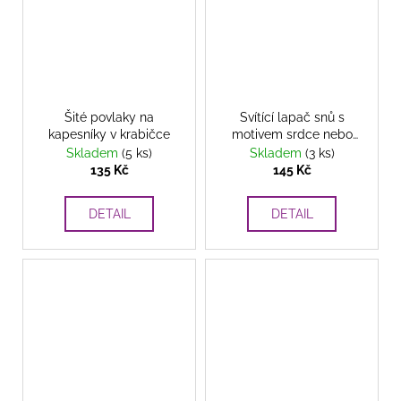
Šité povlaky na
Svítící lapač snů s
kapesníky v krabičce
motivem srdce nebo
hvězdy
s LED
Skladem
(5 ks)
Skladem
(3 ks)
osvětlením, motiv srdce
135 Kč
145 Kč
nebo hvězdy, 65 cm
DETAIL
DETAIL