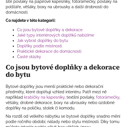
í
í
šité povlaky na papírové kapesníky, fotorámečky, povlaky na
p
polštáře, věšáky, boxy na ubrousky a další drobnosti do
r
domácnosti.
v
Co najdete v této kategorii:
k
Co jsou bytové doplňky a dekorace
y
Jaké typy interiérových doplňků nabízíme
v
Jak vybrat doplňky do bytu
ý
Doplňky podle místnosti
p
Praktické dekorace do domácnosti
i
Časté otázky
s
Co jsou bytové doplňky a dekorace
u
do bytu
Bytové doplňky jsou menší praktické nebo dekorační
předměty, které doplňují vzhled interiéru. Patří mezi ně
například
krabičky na kapesníky
, textilní povlaky,
fotorámečky
,
věšáky, drobné dekorace, boxy na ubrousky nebo ozdobné
doplňky na poličku, stolek či komodu.
Na rozdíl od velkého nábytku se bytové doplňky snadno mění
podle ročního období, nálady nebo stylu místnosti. Díky tomu
můžete interiér rychle oživit bez větších úprav.