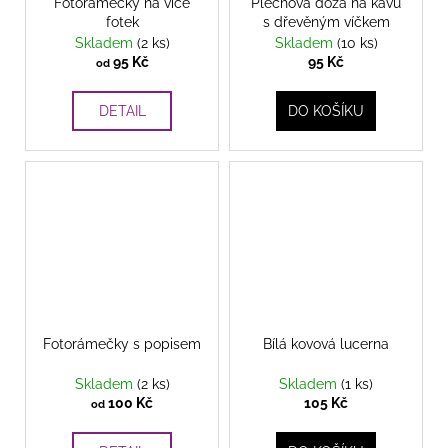
Fotorámečky na více
Plechová dóza na kávu
fotek
s dřevěným víčkem
Skladem
(2 ks)
Skladem
(10 ks)
95 Kč
95 Kč
od
DETAIL
DO KOŠÍKU
Fotorámečky s popisem
Bílá kovová lucerna
Skladem
(2 ks)
Skladem
(1 ks)
100 Kč
105 Kč
od