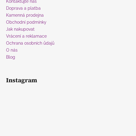
a
Kontaktujte nás
t
Doprava a platba
í
Kamenná prodejna
Obchodní podmínky
Jak nakupovat
Vrácení a reklamace
Ochrana osobních ůdajů
O nás
Blog
Instagram