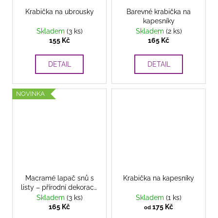
Krabička na ubrousky
Barevné krabička na
kapesníky
Skladem
(3 ks)
Skladem
(2 ks)
155 Kč
165 Kč
DETAIL
DETAIL
NOVINKA
Macramé lapač snů s
Krabička na kapesníky
listy – přírodní dekorace
pro harmonický domov
Skladem
(3 ks)
Skladem
(1 ks)
v přírodním stylu
165 Kč
175 Kč
od