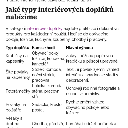
Jaké typy interiérových doplňků
nabízíme
V kategorii
interiérové doplňky
najdete praktické i dekorativní
produkty pro každodenní použití. Hodí se do obývacího
pokoje, ložnice, kuchyně, koupelny, chodby i pracovny.
Typ doplňku
Kam se hodí
Hlavní výhoda
Obývací pokoj,
Krabičky na
Zakryjí běžnou papírovou
ložnice, koupelna,
kapesníky
krabičku a působí upraveně.
kancelář
Stolek, komoda,
Textilní povlak zjemní vzhled
Šité povlaky
noční stolek,
interiéru a snadno se sladí s
na kapesníky
pracovna
dekoracemi.
Polička, komoda,
Uchovají rodinné fotografie a
Fotorámečky
stěna, pracovní
osobní vzpomínky.
stůl
Rychle změní vzhled
Povlaky na
Sedačka, křeslo,
obývacího pokoje nebo
polštáře
postel
ložnice.
Věšáky a
drobné
Chodba, předsíň,
Pomáhají udržet pořádek a