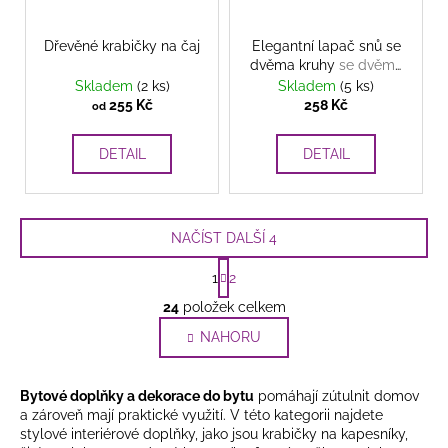
Dřevěné krabičky na čaj
Elegantní lapač snů se
dvěma kruhy
se dvěma
kruhy, korálky a
Skladem
(2 ks)
Skladem
(5 ks)
jemnými peříčky
255 Kč
258 Kč
od
DETAIL
DETAIL
NAČÍST DALŠÍ 4
S
1
2
t
O
r
24
položek celkem
v
á
l
NAHORU
n
k
á
o
d
v
Bytové doplňky a dekorace do bytu
pomáhají zútulnit domov
a
á
a zároveň mají praktické využití. V této kategorii najdete
c
n
stylové interiérové doplňky, jako jsou krabičky na kapesníky,