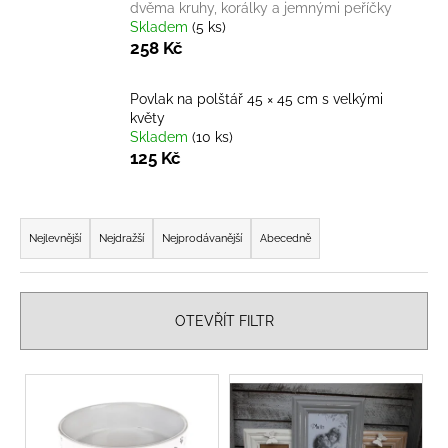
č
dvěma kruhy, korálky a jemnými peříčky
u
Skladem
(5 ks)
j
258 Kč
e
m
Povlak na polštář 45 × 45 cm s velkými
e
květy
Skladem
(10 ks)
125 Kč
ZÁVĚSNÁ
DEKORACE
ANDĚLKA
Ř
VE
a
TVARU
Nejlevnější
Nejdražší
Nejprodávanější
Abecedně
VÁNOČNÍHO
z
STROMKU
e
–
2
n
OTEVŘÍT FILTR
VARIANTY
í
85
p
Kč
V
r
ý
o
p