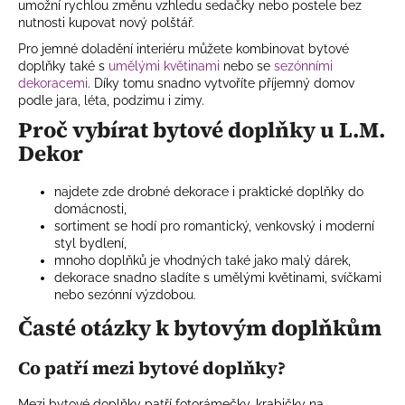
umožní rychlou změnu vzhledu sedačky nebo postele bez
nutnosti kupovat nový polštář.
Pro jemné doladění interiéru můžete kombinovat bytové
doplňky také s
umělými květinami
nebo se
sezónními
dekoracemi
. Díky tomu snadno vytvoříte příjemný domov
podle jara, léta, podzimu i zimy.
Proč vybírat bytové doplňky u L.M.
Dekor
najdete zde drobné dekorace i praktické doplňky do
domácnosti,
sortiment se hodí pro romantický, venkovský i moderní
styl bydlení,
mnoho doplňků je vhodných také jako malý dárek,
dekorace snadno sladíte s umělými květinami, svíčkami
nebo sezónní výzdobou.
Časté otázky k bytovým doplňkům
Co patří mezi bytové doplňky?
Mezi bytové doplňky patří fotorámečky, krabičky na