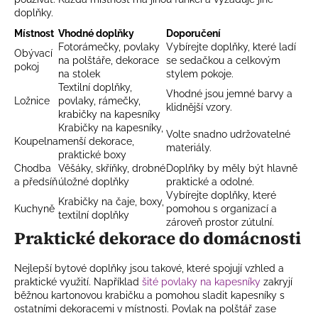
doplňky.
Místnost
Vhodné doplňky
Doporučení
Fotorámečky, povlaky
Vybírejte doplňky, které ladí
Obývací
na polštáře, dekorace
se sedačkou a celkovým
pokoj
na stolek
stylem pokoje.
Textilní doplňky,
Vhodné jsou jemné barvy a
Ložnice
povlaky, rámečky,
klidnější vzory.
krabičky na kapesníky
Krabičky na kapesníky,
Volte snadno udržovatelné
Koupelna
menší dekorace,
materiály.
praktické boxy
Chodba
Věšáky, skříňky, drobné
Doplňky by měly být hlavně
a předsíň
úložné doplňky
praktické a odolné.
Vybírejte doplňky, které
Krabičky na čaje, boxy,
Kuchyně
pomohou s organizací a
textilní doplňky
zároveň prostor zútulní.
Praktické dekorace do domácnosti
Nejlepší bytové doplňky jsou takové, které spojují vzhled a
praktické využití. Například
šité povlaky na kapesníky
zakryjí
běžnou kartonovou krabičku a pomohou sladit kapesníky s
ostatními dekoracemi v místnosti. Povlak na polštář zase