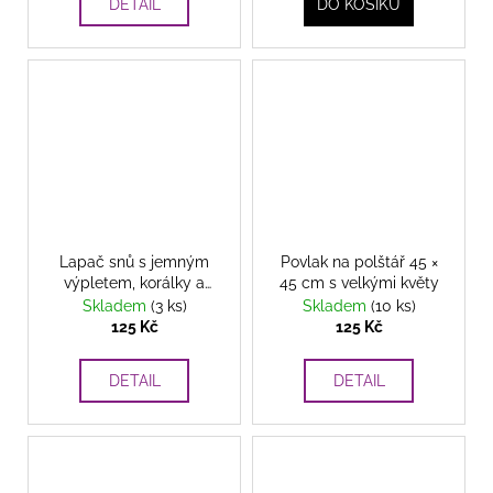
DETAIL
DO KOŠÍKU
Lapač snů s jemným
Povlak na polštář 45 ×
výpletem, korálky a
45 cm s velkými květy
dlouhými peříčky
s
Skladem
(3 ks)
Skladem
(10 ks)
peříčky a zlatými
125 Kč
125 Kč
detaily, 43 cm, dvě
barvy
DETAIL
DETAIL