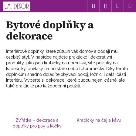
K
Přejít
Hledat
Nákup
M
Přihlášení
na
o
obsah
Zpět
Zpět
košík
š
Bytové doplňky a
í
C
dekorace
k
o
p
Interiérové doplňky, které zútulní váš domov a dodají mu
o
osobitý styl. V nabídce najdete praktické i dekorativní
t
produkty, jako jsou krabičky na ubrousky, šité povlaky na
kapesníky, povlaky na polštáře nebo fotorámečky. Díky těmto
ř
doplňkům snadno doladíte obývací pokoj, ložnici i další části
e
interiéru. Vyberte si dekorace, které budou nejen krásné, ale
také praktické pro každodenní použití.
b
u
j
e
t
Zvířátka – dekorace a
Krabičky na čaj a kávu
e
doplňky pro psy a kočky
n