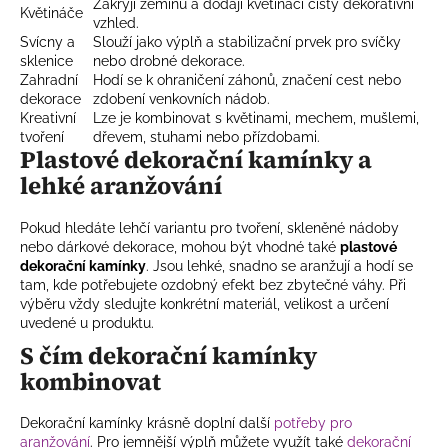
Zakryjí zeminu a dodají květináči čistý dekorativní
Květináče
vzhled.
Svícny a
Slouží jako výplň a stabilizační prvek pro svíčky
sklenice
nebo drobné dekorace.
Zahradní
Hodí se k ohraničení záhonů, značení cest nebo
dekorace
zdobení venkovních nádob.
Kreativní
Lze je kombinovat s květinami, mechem, mušlemi,
tvoření
dřevem, stuhami nebo přízdobami.
Plastové dekorační kamínky a
lehké aranžování
Pokud hledáte lehčí variantu pro tvoření, skleněné nádoby
nebo dárkové dekorace, mohou být vhodné také
plastové
dekorační kamínky
. Jsou lehké, snadno se aranžují a hodí se
tam, kde potřebujete ozdobný efekt bez zbytečné váhy. Při
výběru vždy sledujte konkrétní materiál, velikost a určení
uvedené u produktu.
S čím dekorační kamínky
kombinovat
Dekorační kamínky krásně doplní další
potřeby pro
aranžování
. Pro jemnější výplň můžete využít také
dekorační