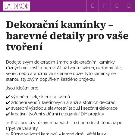
K
Přejít
Hledat
Nákup
M
Přihlášení
na
o
obsah
Zpět
Zpět
košík
š
Dekorační kamínky –
í
C
barevné detaily pro vaše
k
o
tvoření
p
o
t
Dodejte svým dekoracím šmrnc s dekoračními kamínky
různých velikostí a barev! Ať už tvoříte svícen, ozdobný tác,
ř
věnec nebo aranžmá ve skleněné dóze, tyto kamínky se
e
stanou stylovým doplňkem každého projektu.
b
Jsou ideální pro:
u
✔️ výplně misek, sklenic a svícnů
j
✔️ zdobení věnců, květinových aranží a stolních dekorací
✔️ svatební výzdobu, slavnostní tabuli i sezónní dekorace
e
✔️ kreativní tvoření s dětmi i elegantní DIY projekty
t
✨ K dispozici v různých barvách – od přírodních tónů až po
e
třpytivé varianty
n
✨ Různé velikosti kamínků – jemné drtě i větší kusy