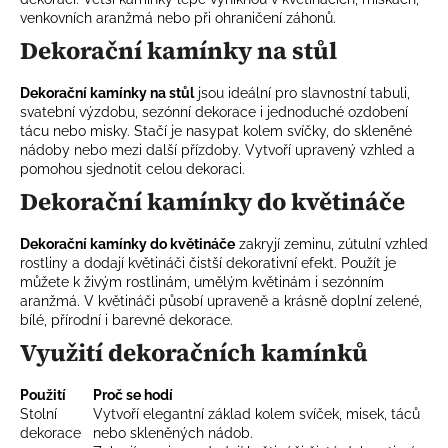
s
venkovních aranžmá nebo při ohraničení záhonů.
u
Dekorační kamínky na stůl
Dekorační kamínky na stůl
jsou ideální pro slavnostní tabuli,
svatební výzdobu, sezónní dekorace i jednoduché ozdobení
tácu nebo misky. Stačí je nasypat kolem svíčky, do skleněné
nádoby nebo mezi další přízdoby. Vytvoří upravený vzhled a
pomohou sjednotit celou dekoraci.
Dekorační kamínky do květináče
Dekorační kamínky do květináče
zakryjí zeminu, zútulní vzhled
rostliny a dodají květináči čistší dekorativní efekt. Použít je
můžete k živým rostlinám, umělým květinám i sezónním
aranžmá. V květináči působí upraveně a krásně doplní zelené,
bílé, přírodní i barevné dekorace.
Využití dekoračních kamínků
Použití
Proč se hodí
Stolní
Vytvoří elegantní základ kolem svíček, misek, táců
dekorace
nebo skleněných nádob.