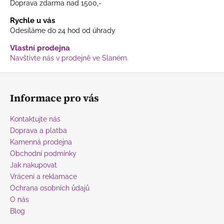
Doprava zdarma nad 1500,-
Rychle u vás
Odesíláme do 24 hod od úhrady
Vlastní prodejna
Navštivte nás v prodejně ve Slaném.
Z
á
Informace pro vás
p
a
Kontaktujte nás
t
Doprava a platba
í
Kamenná prodejna
Obchodní podmínky
Jak nakupovat
Vrácení a reklamace
Ochrana osobních ůdajů
O nás
Blog