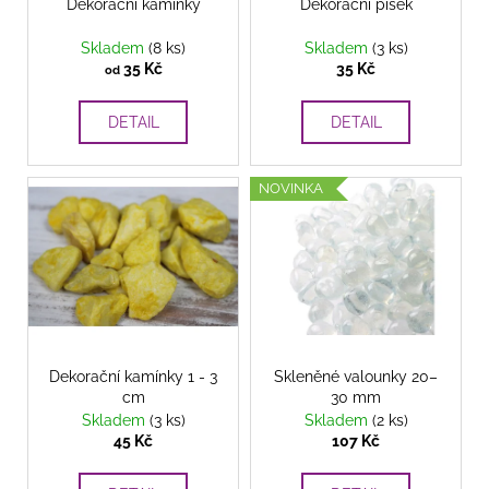
o
Dekorační kamínky
Dekorační písek
d
Skladem
(8 ks)
Skladem
(3 ks)
u
35 Kč
35 Kč
od
k
t
DETAIL
DETAIL
ů
NOVINKA
Dekorační kamínky 1 - 3
Skleněné valounky 20–
cm
30 mm
Skladem
(3 ks)
Skladem
(2 ks)
45 Kč
107 Kč