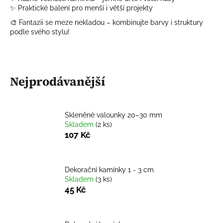
✨ Praktické balení pro menší i větší projekty
a
j
🎨 Fantazii se meze nekladou – kombinujte barvy i struktury
podle svého stylu!
í
t
?
Nejprodávanější
Skleněné valounky 20–30 mm
HLEDAT
Skladem
(2 ks)
107 Kč
D
o
Dekorační kamínky 1 - 3 cm
p
Skladem
(3 ks)
45 Kč
o
r
u