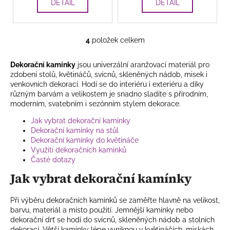
DETAIL
DETAIL
4
položek celkem
O
v
Dekorační kamínky
jsou univerzální aranžovací materiál pro
l
zdobení stolů, květináčů, svícnů, skleněných nádob, misek i
á
venkovních dekorací. Hodí se do interiéru i exteriéru a díky
d
různým barvám a velikostem je snadno sladíte s přírodním,
a
moderním, svatebním i sezónním stylem dekorace.
c
Jak vybrat dekorační kamínky
í
Dekorační kamínky na stůl
p
Dekorační kamínky do květináče
r
Využití dekoračních kamínků
v
Časté dotazy
k
Jak vybrat dekorační kamínky
y
v
Při výběru dekoračních kamínků se zaměřte hlavně na velikost,
ý
barvu, materiál a místo použití. Jemnější kamínky nebo
p
dekorační drť se hodí do svícnů, skleněných nádob a stolních
i
dekorací. Větší kamínky lépe vyniknou v květináčích, miskách,