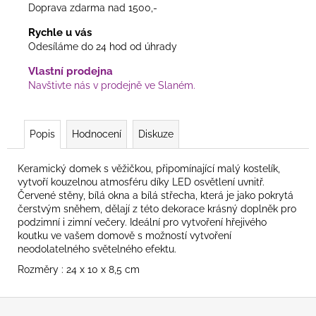
Doprava zdarma nad 1500,-
Rychle u vás
Odesíláme do 24 hod od úhrady
Vlastní prodejna
Navštivte nás v prodejně ve Slaném.
Popis
Hodnocení
Diskuze
Keramický domek s věžičkou, připomínající malý kostelík,
vytvoří kouzelnou atmosféru díky LED osvětlení uvnitř.
Červené stěny, bílá okna a bílá střecha, která je jako pokrytá
čerstvým sněhem, dělají z této dekorace krásný doplněk pro
podzimní i zimní večery. Ideální pro vytvoření hřejivého
koutku ve vašem domově s možností vytvoření
neodolatelného světelného efektu.
Rozměry : 24 x 10 x 8,5 cm
Z