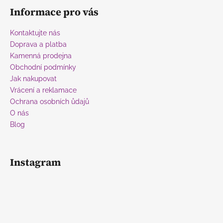
á
Informace pro vás
p
a
Kontaktujte nás
t
Doprava a platba
í
Kamenná prodejna
Obchodní podmínky
Jak nakupovat
Vrácení a reklamace
Ochrana osobních ůdajů
O nás
Blog
Instagram