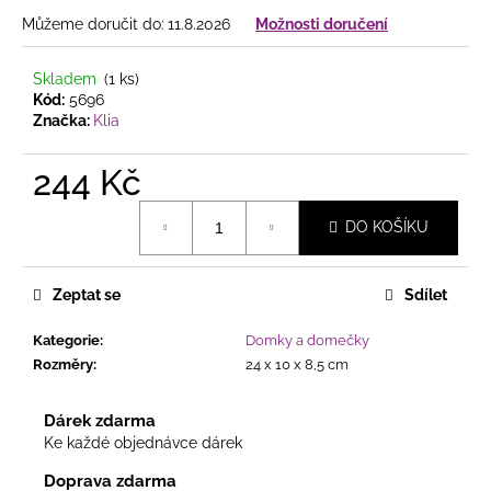
č
u
Můžeme doručit do:
11.8.2026
Možnosti doručení
j
e
Skladem
(1 ks)
m
Kód:
5696
e
Značka:
Klia
244 Kč
SAMETOVÉ
STUHY
Měrná
S
DO KOŠÍKU
cena:
HEBKÝM
POVRCHEM
HEBKÉ
Zeptat se
Sdílet
DEKORAČNÍ
STUHY
VE
Kategorie
:
Domky a domečky
ČTYŘECH
Rozměry
:
24 x 10 x 8,5 cm
ŠÍŘKÁCH
20
Dárek zdarma
Kč
Ke každé objednávce dárek
Doprava zdarma