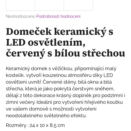
a
j
Průměrné
Neohodnoceno
Podrobnosti hodnocení
í
hodnocení
Domeček keramický s
produktu
t
je
?
LED osvětlením,
0,0
z
červený s bílou střechou
5
hvězdiček.
Keramický domek s věžičkou, připomínající malý
HLEDAT
kostelík, vytvoří kouzelnou atmosféru díky LED
osvětlení uvnitř. Červené stěny, bílá okna a bílá
střecha, která je jako pokrytá čerstvým sněhem,
D
dělají z této dekorace krásný doplněk pro podzimní i
o
zimní večery. Ideální pro vytvoření hřejivého koutku
p
ve vašem domově s možností vytvoření
o
neodolatelného světelného efektu.
r
u
Rozměry : 24 x 10 x 8,5 cm