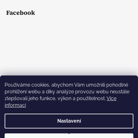
Facebook
Používáme cookies, abychom Vám umožnili pohodlné
prohlížení webu a díky analýze provozu webu neustále
zlepšovali jeho funkce, výkon a použitelnost.
Více
informací
Nastavení
Vytvořil Shoptet
Copyright 2026
L.M. DEKOR dekorace
. Všechna práva