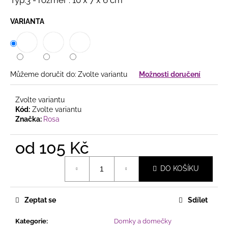
č
u
j
VARIANTA
e
m
e
Můžeme doručit do:
Zvolte variantu
Možnosti doručení
SAMETOVÉ
STUHY
Zvolte variantu
S
Kód:
Zvolte variantu
HEBKÝM
Značka:
Rosa
POVRCHEM
HEBKÉ
DEKORAČNÍ
od
105 Kč
STUHY
VE
Měrná
ČTYŘECH
DO KOŠÍKU
cena:
ŠÍŘKÁCH
20
Kč
Zeptat se
Sdílet
Kategorie
:
Domky a domečky