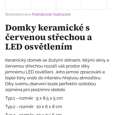
a
j
Průměrné
Neohodnoceno
Podrobnosti hodnocení
í
hodnocení
Domky keramické s
produktu
t
je
?
červenou střechou a
0,0
z
LED osvětlením
5
hvězdiček.
Keramický domek se žlutými stěnami, bílými okny a
HLEDAT
červenou střechou rozzáří váš prostor díky
jemnému LED osvětlení. Jeho jemné zpracování e
teplé tóny vnáší do interiéru hřejivou atmosféru.
D
Díky svému zbarvení bude perfektní ozdobou
o
zejména pro podzimní období.
p
o
Typ.1 - rozměr : 9 x 8,5 x 5 cm
r
Typ.2 - rozměr : 10 x 6 x 8 cm
u
Typ.3 - rozměr : 10 x 7 x 6 cm