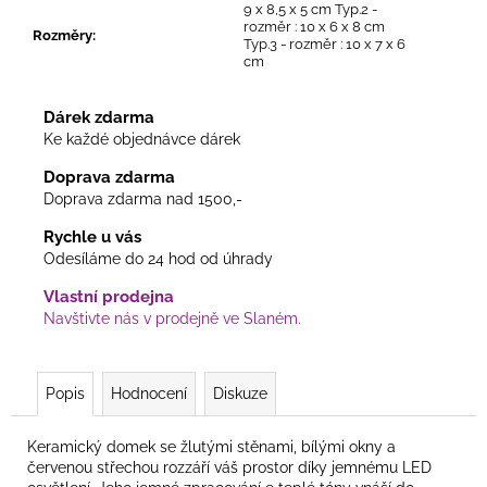
9 x 8,5 x 5 cm Typ.2 -
rozměr : 10 x 6 x 8 cm
Rozměry
:
Typ.3 - rozměr : 10 x 7 x 6
cm
Dárek zdarma
Ke každé objednávce dárek
Doprava zdarma
Doprava zdarma nad 1500,-
Rychle u vás
Odesíláme do 24 hod od úhrady
Vlastní prodejna
Navštivte nás v prodejně ve Slaném.
Popis
Hodnocení
Diskuze
Keramický domek se žlutými stěnami, bílými okny a
červenou střechou rozzáří váš prostor díky jemnému LED