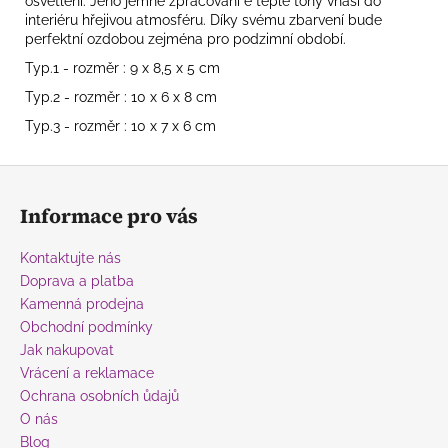
osvětlení. Jeho jemné zpracování e teplé tóny vnáší do
interiéru hřejivou atmosféru. Díky svému zbarvení bude
perfektní ozdobou zejména pro podzimní období.
Typ.1 - rozměr : 9 x 8,5 x 5 cm
Typ.2 - rozměr : 10 x 6 x 8 cm
Typ.3 - rozměr : 10 x 7 x 6 cm
Z
á
Informace pro vás
p
a
Kontaktujte nás
t
Doprava a platba
í
Kamenná prodejna
Obchodní podmínky
Jak nakupovat
Vrácení a reklamace
Ochrana osobních ůdajů
O nás
Blog