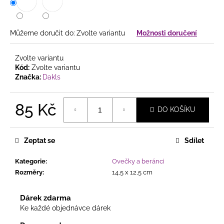
č
u
j
e
Můžeme doručit do:
Zvolte variantu
Možnosti doručení
m
e
Zvolte variantu
Kód:
Zvolte variantu
Značka:
Dakls
ZÁVĚSNÁ
DEKORACE
ANDĚLKA
85 Kč
DO KOŠÍKU
VE
TVARU
Měrná
VÁNOČNÍHO
cena:
STROMKU
Zeptat se
Sdílet
–
2
Kategorie
:
Ovečky a beránci
VARIANTY
Rozměry
:
14,5 x 12,5 cm
85
Kč
Dárek zdarma
Ke každé objednávce dárek