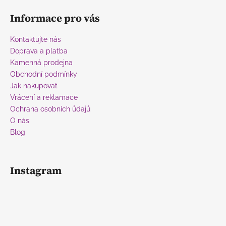
á
Informace pro vás
p
a
Kontaktujte nás
t
Doprava a platba
í
Kamenná prodejna
Obchodní podmínky
Jak nakupovat
Vrácení a reklamace
Ochrana osobních ůdajů
O nás
Blog
Instagram