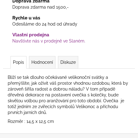
Doprava zdarma
Doprava zdarma nad 1500,-
Rychle u vás
Odesíláme do 24 hod od úhrady
Vlastní prodejna
Navštivte nás v prodejně ve Slaném.
Popis
Hodnocení
Diskuze
Blíží se tak dlouho očekávané velikonoční svátky a
přemýšlíte, jak oživit váš prostor vhodnou ozdobou, která by
zároveň šířila radost a dobrou náladu? V tom případě
dřevěná dekorace na postavení ovečka s kolečky, bude
skvělou volbou pro aranžování pro toto období. Ovečka je
totiž jedním ze zvířecích symbolů Velikonoc a příchodu
prvních jarních dnů.
Rozměr : 14,5 x 12,5 cm
Z