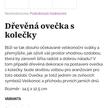
a
j
Průměrné
Neohodnoceno
Podrobnosti hodnocení
í
hodnocení
Dřevěná ovečka s
produktu
t
je
?
kolečky
0,0
z
5
hvězdiček.
Blíží se tak dlouho očekávané velikonoční svátky a
přemýšlíte, jak oživit váš prostor vhodnou ozdobou,
HLEDAT
která by zároveň šířila radost a dobrou náladu? V
tom případě dřevěná dekorace na postavení ovečka
s kolečky, bude skvělou volbou pro aranžování pro
toto období. Ovečka je totiž jedním ze zvířecích
D
symbolů Velikonoc a příchodu prvních jarních dnů.
o
p
Rozměr : 14,5 x 12,5 cm
o
r
VARIANTA
u