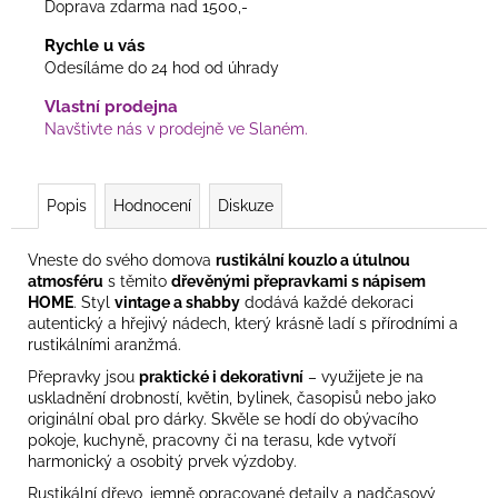
Doprava zdarma nad 1500,-
Rychle u vás
Odesíláme do 24 hod od úhrady
Vlastní prodejna
Navštivte nás v prodejně ve Slaném.
Popis
Hodnocení
Diskuze
Vneste do svého domova
rustikální kouzlo a útulnou
atmosféru
s těmito
dřevěnými přepravkami s nápisem
HOME
. Styl
vintage a shabby
dodává každé dekoraci
autentický a hřejivý nádech, který krásně ladí s přírodními a
rustikálními aranžmá.
Přepravky jsou
praktické i dekorativní
– využijete je na
uskladnění drobností, květin, bylinek, časopisů nebo jako
originální obal pro dárky. Skvěle se hodí do obývacího
pokoje, kuchyně, pracovny či na terasu, kde vytvoří
harmonický a osobitý prvek výzdoby.
Rustikální dřevo, jemně opracované detaily a nadčasový