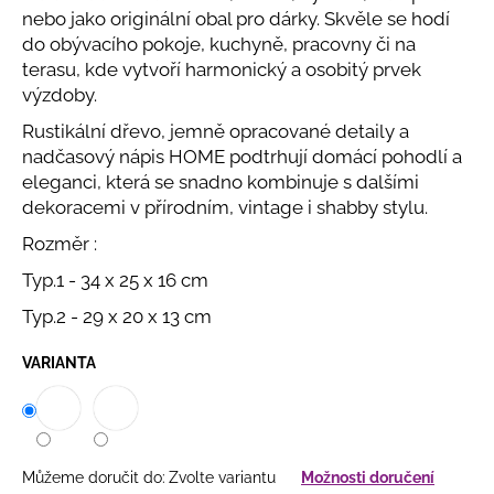
č
nebo jako originální obal pro dárky. Skvěle se hodí
u
do obývacího pokoje, kuchyně, pracovny či na
j
terasu, kde vytvoří harmonický a osobitý prvek
e
výzdoby.
m
e
Rustikální dřevo, jemně opracované detaily a
nadčasový nápis HOME podtrhují domácí pohodlí a
eleganci, která se snadno kombinuje s dalšími
SAMETOVÉ
dekoracemi v přírodním, vintage i shabby stylu.
STUHY
S
Rozměr :
HEBKÝM
POVRCHEM
Typ.1 - 34 x 25 x 16 cm
HEBKÉ
DEKORAČNÍ
Typ.2 - 29 x 20 x 13 cm
STUHY
VE
ČTYŘECH
VARIANTA
ŠÍŘKÁCH
20
Kč
Můžeme doručit do:
Zvolte variantu
Možnosti doručení