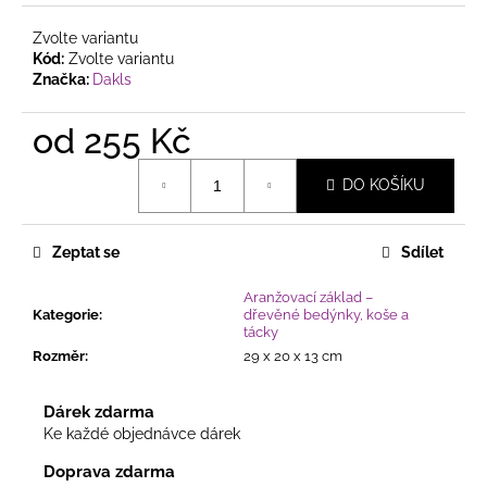
Zvolte variantu
Kód:
Zvolte variantu
Značka:
Dakls
od
255 Kč
Měrná
DO KOŠÍKU
cena:
Zeptat se
Sdílet
Aranžovací základ –
Kategorie
:
dřevěné bedýnky, koše a
tácky
Rozměr
:
29 x 20 x 13 cm
Dárek zdarma
Ke každé objednávce dárek
Doprava zdarma