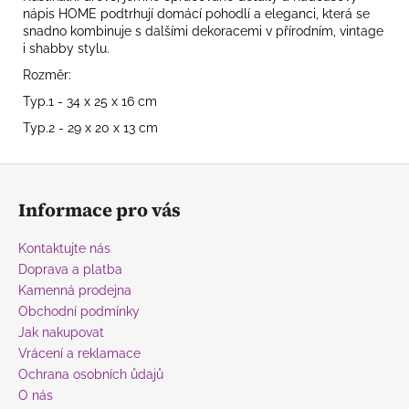
nápis HOME podtrhují domácí pohodlí a eleganci, která se
snadno kombinuje s dalšími dekoracemi v přírodním, vintage
i shabby stylu.
Rozměr:
Typ.1 - 34 x 25 x 16 cm
Typ.2 - 29 x 20 x 13 cm
Z
á
Informace pro vás
p
a
Kontaktujte nás
t
Doprava a platba
í
Kamenná prodejna
Obchodní podmínky
Jak nakupovat
Vrácení a reklamace
Ochrana osobních ůdajů
O nás