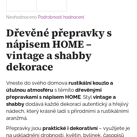
a
j
Průměrné
Neohodnoceno
Podrobnosti hodnocení
í
hodnocení
Dřevěné přepravky s
produktu
t
je
?
nápisem HOME –
0,0
z
vintage a shabby
5
hvězdiček.
dekorace
HLEDAT
Vneste do svého domova
rustikální kouzlo a
útulnou atmosféru
s těmito
dřevěnými
D
přepravkami s nápisem HOME
. Styl
vintage a
o
shabby
dodává každé dekoraci autentický a hřejivý
p
nádech, který krásně ladí s přírodními a rustikálními
o
aranžmá.
r
Přepravky jsou
praktické i dekorativní
– využijete je
u
na uskladnění drobností, květin, bylinek, časopisů