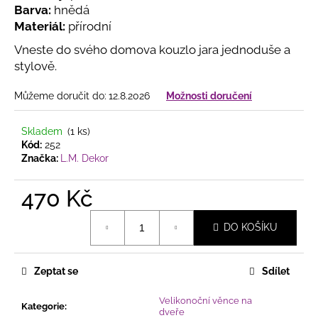
č
Barva:
hnědá
u
Materiál:
přírodní
j
e
Vneste do svého domova kouzlo jara jednoduše a
m
stylově.
e
Můžeme doručit do:
12.8.2026
Možnosti doručení
PODZIMNÍ
Skladem
(1 ks)
PROUTĚNÝ
Kód:
252
VĚNEC
SE
Značka:
L.M. Dekor
SLUNEČNICEMI
A
470 Kč
LISTÍM
365
Měrná
Kč
DO KOŠÍKU
cena:
Zeptat se
Sdílet
Velikonoční věnce na
Kategorie
:
dveře