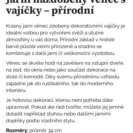
je
a
vajíčky – přírodní
0,0
z
j
5
í
hvězdiček.
Krásný jarní věnec zdobený dekorativními vajíčky je
t
ideální volbou pro vytvoření svěží a útulné
?
atmosféry u vás doma. Přírodní základ v hnědé
barvě působí velmi přirozeně a snadno se
kombinuje s další jarní či velikonoční výzdobou.
Věnec se skvěle hodí na zavěšení na vstupní dveře,
HLEDAT
na zeď, do okna nebo jako součást dekorace na
stole či komodě. Díky svému přírodnímu vzhledu
zapadne jak do rustikálního, tak do moderního
interiéru.
D
Je hotovou dekorací, kterou není potřeba dále
o
p
upravovat. Pokud ale rádi tvoříte, můžete jej jemně
o
doladit například stuhou nebo dalšími jarními
r
doplňky podle vlastního stylu.
u
Rozměry:
průměr 34 cm