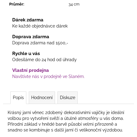
Průměr
:
34 cm
Dárek zdarma
Ke každé objednávce dárek
Doprava zdarma
Doprava zdarma nad 1500,-
Rychle u vás
Odesíláme do 24 hod od úhrady
Vlastní prodejna
Navštivte nás v prodejně ve Slaném.
Popis
Hodnocení
Diskuze
Krásný jarní věnec zdobený dekorativními vajíčky je ideální
volbou pro vytvoření svěží a útulné atmosféry u vás doma.
Přírodní základ v hnědé barvě působí velmi přirozeně a
snadno se kombinuje s další jarní či velikonoční výzdobou.