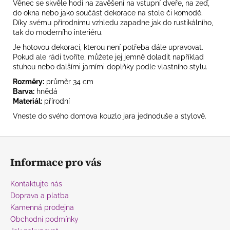
Věnec se skvěle hodí na zavěšení na vstupní dveře, na zeď,
do okna nebo jako součást dekorace na stole či komodě.
Díky svému přírodnímu vzhledu zapadne jak do rustikálního,
tak do moderního interiéru.
Je hotovou dekorací, kterou není potřeba dále upravovat.
Pokud ale rádi tvoříte, můžete jej jemně doladit například
stuhou nebo dalšími jarními doplňky podle vlastního stylu.
Rozměry:
průměr 34 cm
Barva:
hnědá
Materiál:
přírodní
Vneste do svého domova kouzlo jara jednoduše a stylově.
Z
á
Informace pro vás
p
a
Kontaktujte nás
t
Doprava a platba
í
Kamenná prodejna
Obchodní podmínky