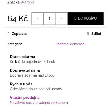
č
Značka:
Autronic
u
j
e
64 Kč
DO KOŠÍKU
m
Měrná
e
cena:
Zeptat se
Sdílet
PŘÍRODNĚ
Kategorie
:
Podzimní dekorace
LADĚNÝ
VĚNEC
V
Dárek zdarma
JEMNÉ
Ke každé objednávce dárek
KOMBINACI
S
Doprava zdarma
KVĚTY,
Doprava zdarma nad 1500,-
BOBULKAMI
A
Rychle u vás
DŘEVĚNÝMI
MOTÝLKY
Odesíláme do 24 hod od úhrady
225
Vlastní prodejna
Kč
Navštivte nás v prodejně ve Slaném.