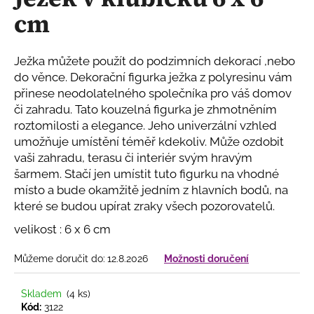
je
a
cm
0,0
z
j
5
í
hvězdiček.
Ježka můžete použít do podzimních dekorací ,nebo
t
do věnce.
Dekorační figurka ježka z polyresinu vám
?
přinese neodolatelného společníka pro váš domov
či zahradu. Tato kouzelná figurka je zhmotněním
roztomilosti a elegance. Jeho univerzální vzhled
umožňuje umístění téměř kdekoliv. Může ozdobit
vaši zahradu, terasu či interiér svým hravým
HLEDAT
šarmem. Stačí jen umístit tuto figurku na vhodné
místo a bude okamžitě jedním z hlavních bodů, na
které se budou upírat zraky všech pozorovatelů.
D
velikost : 6 x 6 cm
o
p
Můžeme doručit do:
12.8.2026
Možnosti doručení
o
r
Skladem
(4 ks)
u
Kód:
3122