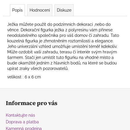
Popis
Hodnocení
Diskuze
Ježka můžete použít do podzimních dekorací ,nebo do
věnce.
Dekorační figurka ježka z polyresinu vám přinese
neodolatelného společníka pro váš domov či zahradu. Tato
kouzelná figurka je zhmotněním roztomilosti a elegance.
Jeho univerzální vzhled umožňuje umístění téměř kdekoliv.
Může ozdobit vaši zahradu, terasu či interiér svým hravým
šarmem. Stačí jen umístit tuto figurku na vhodné místo a
bude okamžitě jedním z hlavních bodů, na které se budou
upírat zraky všech pozorovatelů.
velikost : 6 x 6 cm
Z
á
Informace pro vás
p
a
Kontaktujte nás
t
Doprava a platba
í
Kamenná prodejna