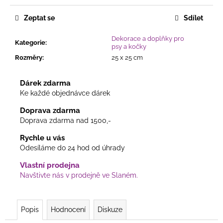
č
u
Zeptat se
Sdílet
j
e
Dekorace a doplňky pro
m
Kategorie
:
psy a kočky
e
Rozměry
:
25 x 25 cm
Dárek zdarma
PŘÍRODNĚ
Ke každé objednávce dárek
LADĚNÝ
VĚNEC
Doprava zdarma
V
JEMNÉ
Doprava zdarma nad 1500,-
KOMBINACI
S
Rychle u vás
KVĚTY,
Odesíláme do 24 hod od úhrady
BOBULKAMI
A
Vlastní prodejna
DŘEVĚNÝMI
Navštivte nás v prodejně ve Slaném.
MOTÝLKY
225
Kč
Popis
Hodnocení
Diskuze