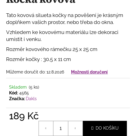
je
a
0,0
z
j
Tato kovová silueta kočky na pověšení je krásným
5
í
doplňkem vašich prostor, nebo třeba do okna.
hvězdiček.
t
Vzhledem ke kovovému materiálu lze dekoraci
?
umístit i venku.
Rozměr kovového rámečku 25 x 25 cm
Rozměr kočky : 30,5 x 11 cm
HLEDAT
Můžeme doručit do:
12.8.2026
Možnosti doručení
Skladem
(5 ks)
Kód:
4565
D
Značka:
Dakls
o
p
189 Kč
o
r
Měrná
DO KOŠÍKU
u
cena: