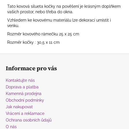
Tato kovová silueta kočky na pověšení je krásným doplňkem
vašich prostor, nebo třeba do okna.
Vzhledem ke kovovému materiálu lze dekoraci umístit i
venku.
Rozměr kovového rámečku 25 x 25 cm
Rozměr kočky : 30,5 x 11 cm
Z
á
Informace pro vás
p
a
Kontaktujte nás
t
Doprava a platba
í
Kamenná prodejna
Obchodní podmínky
Jak nakupovat
Vrácení a reklamace
Ochrana osobních ůdajů
O nás