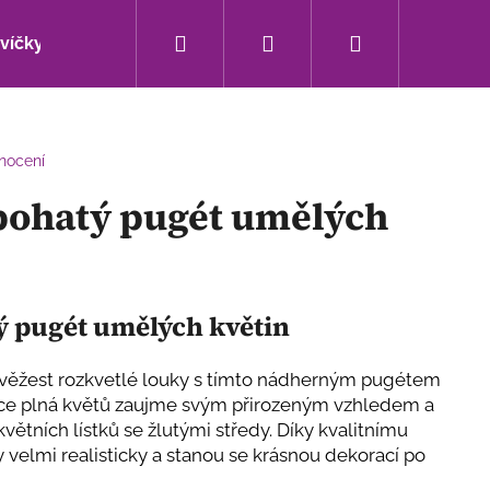
Hledat
Přihlášení
Nákupní
svíčky
Bytové doplňky
Sezónní novinky
košík
nocení
bohatý pugét umělých
ý pugét umělých květin
věžest rozkvetlé louky s tímto nádherným pugétem
tice plná květů zaujme svým přirozeným vzhledem a
ětních lístků se žlutými středy. Díky kvalitnímu
Následující
 velmi realisticky a stanou se krásnou dekorací po