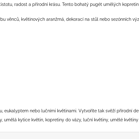
í čistotu, radost a přírodní krásu. Tento bohatý pugét umělých kopre
orbu věnců, květinových aranžmá, dekorací na stůl nebo sezónních vý
, eukalyptem nebo lučními květinami. Vytvoříte tak svěží přírodní dek
y, umělá kytice květin, kopretiny do vázy, luční květiny, umělé květin