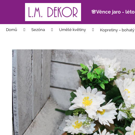
K
Přejít
na
o
🌸Věnce jaro - léto
obsah
Zpět
Zpět
š
do
do
í
Domů
Sezóna
Umělé květiny
Kopretiny – bohatý
k
obchodu
obchodu