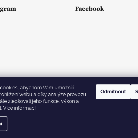
agram
Facebook
cookies, abychom Vám umožnili
Odmítnout
S
ohlížení webu a díky analýze provozu
le zlepšovali jeho funkce, výkon a
Sledovat na Instagramu
t.
Více informací
a vyhrazena.
Upravit nastavení cookies
í