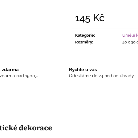
145 Kč
Měrná
cena:
Kategorie
:
Umělé kv
Rozměry
:
40 x 30
 zdarma
Rychle u vás
zdarma nad 1500,-
Odesíláme do 24 hod od úhrady
tické dekorace