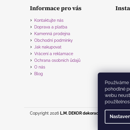
á
Informace pro vás
Inst
p
a
Kontaktujte nás
t
Doprava a platba
í
Kamenná prodejna
Obchodní podmínky
Jak nakupovat
Vrácení a reklamace
Ochrana osobních ůdajů
O nás
Blog
Používáme 
pohodlné pr
webu neustá
použitelnos
Copyright 2026
L.M. DEKOR dekorace
. Všechna práv
Nastaven