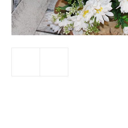
ELEGANTNÍ LAPAČ SNŮ SE DVĚMA
KRUHY
SE DVĚMA KRUHY, KORÁLKY A
JEMNÝMI PEŘÍČKY
258 Kč