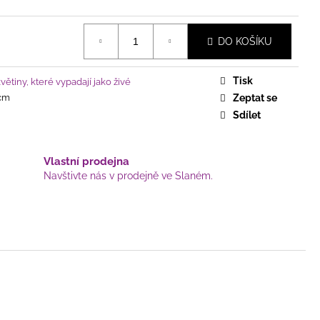
DO KOŠÍKU
Tisk
ětiny, které vypadají jako živé
 cm
Zeptat se
Sdílet
Vlastní prodejna
Navštivte nás v prodejně ve Slaném.