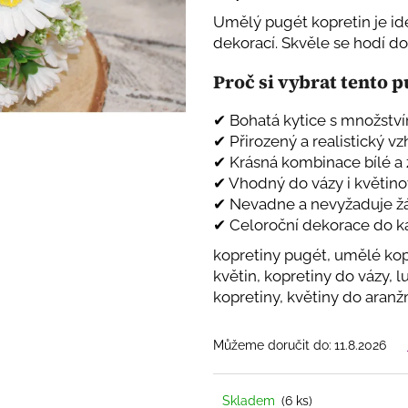
SAMETOVÉ STUHY S HEBKÝM
PŘÍRODNĚ LAD
POVRCHEM
HEBKÉ DEKORAČNÍ
KOMBINACI
S K
Umělý pugét kopretin je id
STUHY VE ČTYŘECH ŠÍŘKÁCH
DŘEVĚNÝMI M
dekorací. Skvěle se hodí d
20 Kč
225 Kč
Proč si vybrat tento 
✔ Bohatá kytice s množstv
✔ Přirozený a realistický v
✔ Krásná kombinace bílé a 
✔ Vhodný do vázy i květin
✔ Nevadne a nevyžaduje ž
✔ Celoroční dekorace do k
kopretiny pugét, umělé kopr
květin, kopretiny do vázy, l
kopretiny, květiny do aran
Můžeme doručit do:
11.8.2026
Skladem
(6 ks)