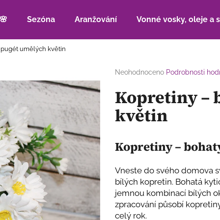
🌸
Sezóna
Aranžování
Vonné vosky, oleje a 
 pugét umělých květin
Co potřebujete najít?
Průměrné
Neohodnoceno
Podrobnosti hod
hodnocení
Kopretiny – 
produktu
HLEDAT
je
květin
0,0
z
5
Doporučujeme
hvězdiček.
Kopretiny – bohat
Vneste do svého domova s
bílých kopretin. Bohatá ky
jemnou kombinací bílých okv
zpracování působí kopretiny
celý rok.