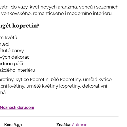
ĚNÝ VĚNEC V JEMNÉ
VĚTY, BOBULKAMI A
eální do vázy, květinových aranžmá, věnců i sezónních
OTÝLKY
o venkovského, romantického i moderního interiéru.
pugét kopretin?
ím květů
zhled
žluté barvy
ových dekorací
ádnou péči
aždého interiéru
etiny, kytice kopretin, bílé kopretiny, umělá kytice
uční květiny, umělé květiny kopretiny, dekorativní
žmá
Možnosti doručení
Kód:
6451
Značka:
Autronic