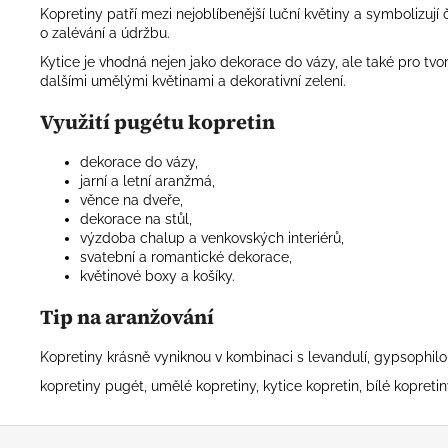
Kopretiny patří mezi nejoblíbenější luční květiny a symbolizuj
o zalévání a údržbu.
Kytice je vhodná nejen jako dekorace do vázy, ale také pro tv
dalšími umělými květinami a dekorativní zelení.
Využití pugétu kopretin
dekorace do vázy,
jarní a letní aranžmá,
věnce na dveře,
dekorace na stůl,
výzdoba chalup a venkovských interiérů,
svatební a romantické dekorace,
květinové boxy a košíky.
Tip na aranžování
Kopretiny krásně vyniknou v kombinaci s levandulí, gypsophilou
kopretiny pugét, umělé kopretiny, kytice kopretin, bílé kopretin
Z