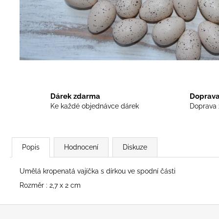
UMĚLÉ MACEŠKY VYPADAJÍ JAKO
ŽIVÉ
45 Kč
Dárek zdarma
Doprava
Ke každé objednávce dárek
Doprava 
Popis
Hodnocení
Diskuze
Umělá kropenatá vajíčka s dírkou ve spodní části
Rozměr : 2,7 x 2 cm
Z