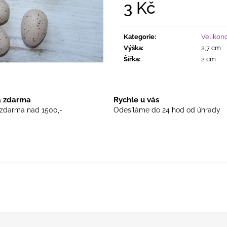
DOMEK KERAMICKÝ MODRÝ
DOMEČEK KERAM
3 Kč
ČAJOVOU SVÍČ
415 Kč
Měrná
455 Kč
cena:
Kategorie
:
Velikon
Výška
:
2,7 cm
Šířka
:
2 cm
 zdarma
Rychle u vás
zdarma nad 1500,-
Odesíláme do 24 hod od úhrady