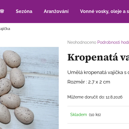
🌸
Sezóna
Aranžování
Vonné vosky, oleje a 
ajíčka
Co potřebujete najít?
Průměrné
Neohodnoceno
Podrobnosti hod
hodnocení
Kropenatá va
produktu
HLEDAT
je
0,0
z
Umělá kropenatá vajíčka s 
5
Doporučujeme
hvězdiček.
Rozměr : 2,7 x 2 cm
Můžeme doručit do:
12.8.2026
Skladem
(10 ks)