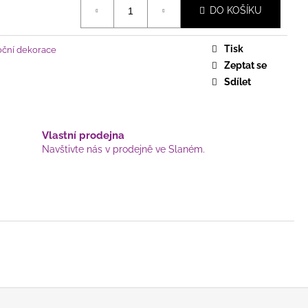
ICKÝ - KOSTELÍK, NA
DO KOŠÍKU
KU, HNĚDÝ
Tisk
oční dekorace
Zeptat se
Sdílet
Vlastní prodejna
Navštivte nás v prodejně ve Slaném.