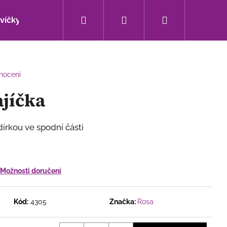
Hledat
Přihlášení
Nákupní
svíčky
Bytové doplňky
Sezónní novinky
košík
nocení
jíčka
dírkou ve spodní části
Možnosti doručení
Následující
Kód:
4305
Značka:
Rosa