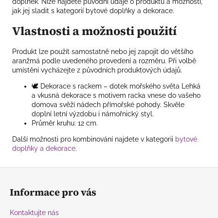
doplněk. Níže najdete původní údaje o produktu a možnosti,
jak jej sladit s kategorií bytové doplňky a dekorace.
Vlastnosti a možnosti použití
Produkt lze použít samostatně nebo jej zapojit do většího
aranžmá podle uvedeného provedení a rozměru. Při volbě
umístění vycházejte z původních produktových údajů.
🕊️ Dekorace s rackem – dotek mořského světa Lehká
a vkusná dekorace s motivem racka vnese do vašeho
domova svěží nádech přímořské pohody. Skvěle
doplní letní výzdobu i námořnický styl.
Průměr kruhu: 12 cm.
Další možnosti pro kombinování najdete v kategorii
bytové
doplňky a dekorace
.
Z
á
Informace pro vás
p
a
Kontaktujte nás