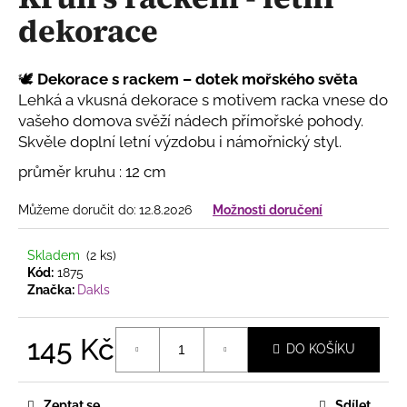
je
a
dekorace
0,0
z
j
5
í
hvězdiček.
🕊️
Dekorace s rackem – dotek mořského světa
t
Lehká a vkusná dekorace s motivem racka vnese do
?
vašeho domova svěží nádech přímořské pohody.
Skvěle doplní letní výzdobu i námořnický styl.
průměr kruhu : 12 cm
Můžeme doručit do:
12.8.2026
Možnosti doručení
HLEDAT
Skladem
(2 ks)
Kód:
1875
D
Značka:
Dakls
o
p
145 Kč
o
DO KOŠÍKU
r
Měrná
u
cena:
Zeptat se
Sdílet