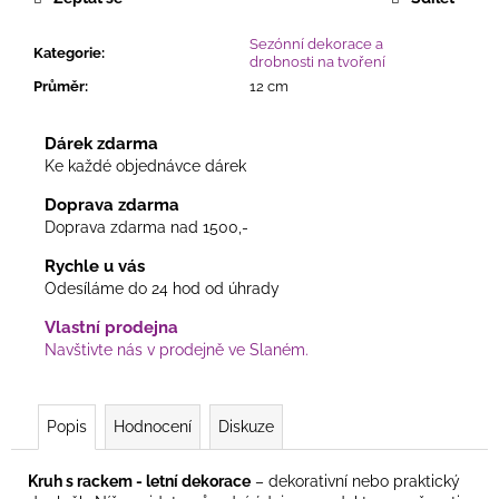
č
u
Sezónní dekorace a
j
Kategorie
:
drobnosti na tvoření
e
Průměr
:
12 cm
m
e
Dárek zdarma
Ke každé objednávce dárek
PODZIMNÍ
Doprava zdarma
PROUTĚNÝ
Doprava zdarma nad 1500,-
VĚNEC
SE
Rychle u vás
SLUNEČNICEMI
A
Odesíláme do 24 hod od úhrady
LISTÍM
Vlastní prodejna
365
Navštivte nás v prodejně ve Slaném.
Kč
Popis
Hodnocení
Diskuze
Kruh s rackem - letní dekorace
– dekorativní nebo praktický