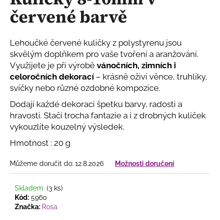
je
a
červené barvě
0,0
z
j
5
í
hvězdiček.
Lehoučké červené kuličky z polystyrenu jsou
t
skvělým doplňkem pro vaše tvoření a aranžování.
?
Využijete je při výrobě
vánočních, zimních i
celoročních dekorací
– krásně oživí věnce, truhlíky,
svíčky nebo různé ozdobné kompozice.
Dodají každé dekoraci špetku barvy, radosti a
HLEDAT
hravosti. Stačí trocha fantazie a i z drobných kuliček
vykouzlíte kouzelný výsledek.
Hmotnost : 20 g
D
Můžeme doručit do:
12.8.2026
Možnosti doručení
o
p
o
Skladem
(3 ks)
r
Kód:
5960
Značka:
Rosa
u