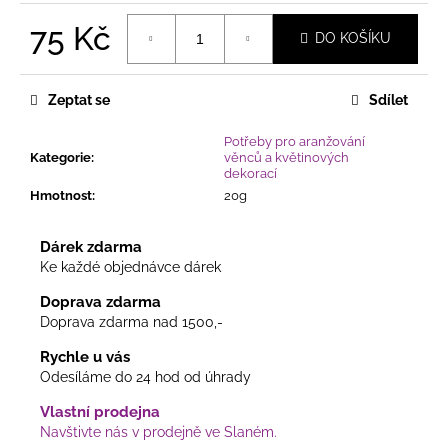
č
u
75 Kč
DO KOŠÍKU
j
Měrná
e
cena:
m
Zeptat se
Sdílet
e
Potřeby pro aranžování
Kategorie
:
věnců a květinových
MACRAMÉ
dekorací
LAPAČ
Hmotnost
:
20g
SNŮ
S
LISTY
Dárek zdarma
–
Ke každé objednávce dárek
PŘÍRODNÍ
DEKORACE
Doprava zdarma
PRO
Doprava zdarma nad 1500,-
HARMONICKÝ
DOMOV
Rychle u vás
V
PŘÍRODNÍM
Odesíláme do 24 hod od úhrady
STYLU
Vlastní prodejna
165
Navštivte nás v prodejně ve Slaném.
Kč