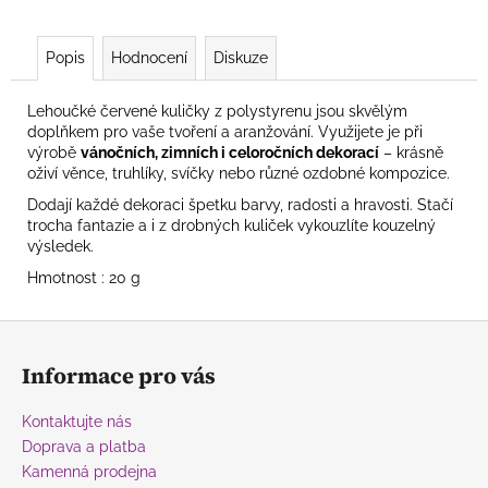
Popis
Hodnocení
Diskuze
Lehoučké červené kuličky z polystyrenu jsou skvělým
doplňkem pro vaše tvoření a aranžování. Využijete je při
výrobě
vánočních, zimních i celoročních dekorací
– krásně
oživí věnce, truhlíky, svíčky nebo různé ozdobné kompozice.
Dodají každé dekoraci špetku barvy, radosti a hravosti. Stačí
trocha fantazie a i z drobných kuliček vykouzlíte kouzelný
výsledek.
Hmotnost : 20 g
Z
á
Informace pro vás
p
a
Kontaktujte nás
t
Doprava a platba
í
Kamenná prodejna