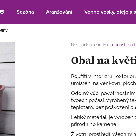
🌸
Sezóna
Aranžování
Vonné vosky, oleje a 
tiny
Co potřebujete najít?
Průměrné
Neohodnoceno
Podrobnosti hod
hodnocení
Obal na květ
produktu
HLEDAT
je
0,0
z
Použití v interiéru i exteriér
5
Doporučujeme
umístění na venkovní plochu
hvězdiček.
Odolný vůči povětrnostním 
typech počasí. Vyrobený ta
teplotám, bez poškození bl
Lehký materiál: je vyroben
přírodního kamene.
Životní prostředí: všechny 