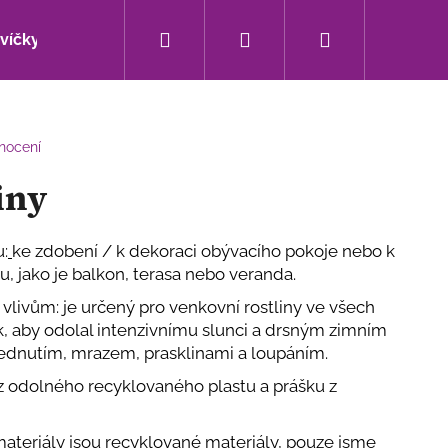
Hledat
Přihlášení
Nákupní
svíčky
Bytové doplňky
Sezónní novinky
košík
nocení
iny
u:
ke zdobení / k dekoraci obývacího pokoje nebo k
, jako je balkon, terasa nebo veranda.
vlivům: je určený pro venkovní rostliny ve všech
k, aby odolal intenzivnímu slunci a drsným zimním
ednutím, mrazem, prasklinami a loupáním.
 z odolného recyklovaného plastu a prášku z
Následující
materiály jsou recyklované materiály, pouze jsme