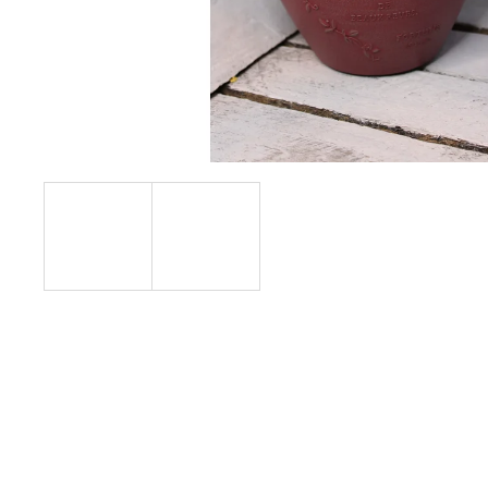
MACRAMÉ LAPAČ SNŮ S LISTY –
PŘÍRODNÍ DEKORACE PRO
HARMONICKÝ DOMOV
V PŘÍRODNÍM
STYLU
165 Kč