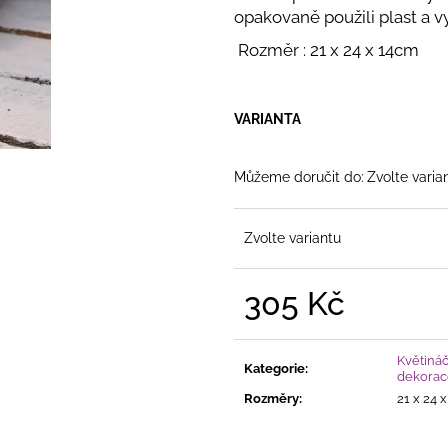
ELEGANTNÍ LAPAČ SNŮ SE DVĚMA
SAMETOVÉ STU
opakovaně použili plast a v
KRUHY
SE DVĚMA KRUHY, KORÁLKY A
POVRCHEM
HE
JEMNÝMI PEŘÍČKY
STUHY VE ČTY
Rozměr : 21 x 24 x 14cm
258 Kč
20 Kč
VARIANTA
Můžeme doručit do:
Zvolte varia
Zvolte variantu
305 Kč
Měrná
cena:
Květináč
Kategorie
:
dekorac
Rozměry
:
21 x 24 