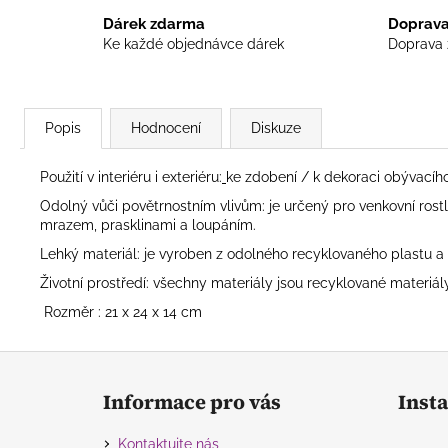
Dárek zdarma
Doprava
Ke každé objednávce dárek
Doprava 
Popis
Hodnocení
Diskuze
Použití v interiéru i exteriéru:
ke zdobení / k dekoraci obývacího
Odolný vůči povětrnostním vlivům: je určený pro venkovní ros
mrazem, prasklinami a loupáním.
Lehký materiál: je vyroben z odolného recyklovaného plastu a
Životní prostředí: všechny materiály jsou recyklované materiál
Rozměr : 21 x 24 x 14 cm
Z
á
Informace pro vás
Inst
p
a
Kontaktujte nás