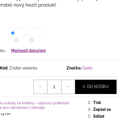
HY S HEBKÝM
yrobili nový hezčí produkt.
BKÉ DEKORAČNÍ
ŘECH ŠÍŘKÁCH
ntu
Možnosti doručení
Kód:
Zvolte variantu
Značka:
Dakls
DO KOŠÍKU
Tisk
e a obaly na květiny – stylová i praktická
e pro váš domov i zahradu
Zeptat se
x 14 cm
Sdílet