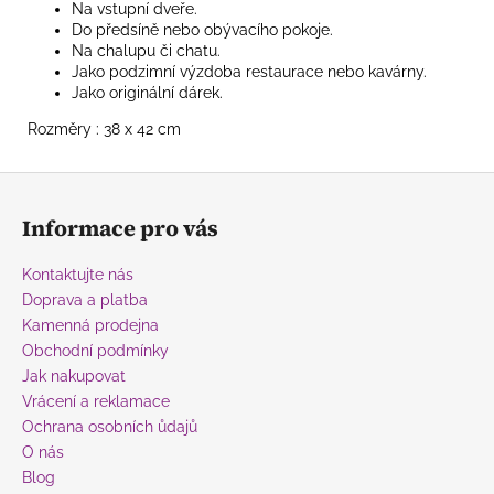
Na vstupní dveře.
Do předsíně nebo obývacího pokoje.
Na chalupu či chatu.
Jako podzimní výzdoba restaurace nebo kavárny.
Jako originální dárek.
Rozměry : 38 x 42 cm
Z
á
Informace pro vás
p
a
Kontaktujte nás
t
Doprava a platba
í
Kamenná prodejna
Obchodní podmínky
Jak nakupovat
Vrácení a reklamace
Ochrana osobních ůdajů
O nás
Blog