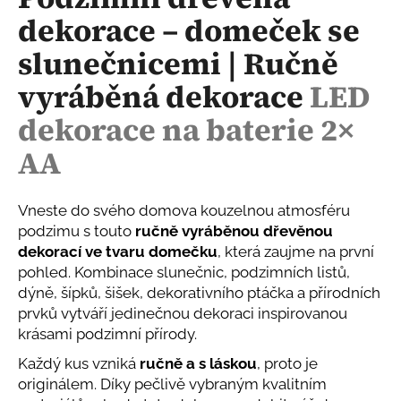
je
a
dekorace – domeček se
0,0
z
j
slunečnicemi | Ručně
5
í
hvězdiček.
vyráběná dekorace
LED
t
?
dekorace na baterie 2×
AA
HLEDAT
Vneste do svého domova kouzelnou atmosféru
podzimu s touto
ručně vyráběnou dřevěnou
dekorací ve tvaru domečku
, která zaujme na první
pohled. Kombinace slunečnic, podzimních listů,
D
dýně, šípků, šišek, dekorativního ptáčka a přírodních
o
prvků vytváří jedinečnou dekoraci inspirovanou
p
krásami podzimní přírody.
o
r
Každý kus vzniká
ručně a s láskou
, proto je
u
originálem. Díky pečlivě vybraným kvalitním