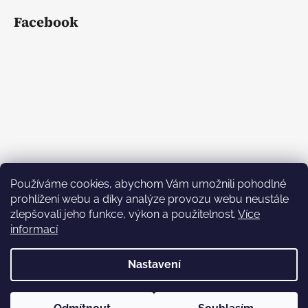
Facebook
Používáme cookies, abychom Vám umožnili pohodlné
prohlížení webu a díky analýze provozu webu neustále
zlepšovali jeho funkce, výkon a použitelnost.
Více
informací
Nastavení
Vytvořil Shoptet
Copyright 2026
L.M. DEKOR dekorace
. Všechna práva