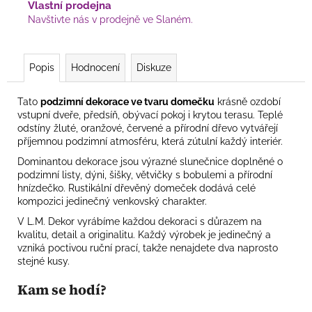
Vlastní prodejna
Navštivte nás v prodejně ve Slaném.
Popis
Hodnocení
Diskuze
Tato
podzimní dekorace ve tvaru domečku
krásně ozdobí
vstupní dveře, předsíň, obývací pokoj i krytou terasu. Teplé
odstíny žluté, oranžové, červené a přírodní dřevo vytvářejí
příjemnou podzimní atmosféru, která zútulní každý interiér.
Dominantou dekorace jsou výrazné slunečnice doplněné o
podzimní listy, dýni, šišky, větvičky s bobulemi a přírodní
hnízdečko. Rustikální dřevěný domeček dodává celé
kompozici jedinečný venkovský charakter.
V L.M. Dekor vyrábíme každou dekoraci s důrazem na
kvalitu, detail a originalitu. Každý výrobek je jedinečný a
vzniká poctivou ruční prací, takže nenajdete dva naprosto
stejné kusy.
Kam se hodí?