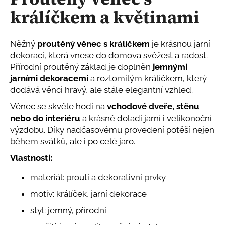
je
a
králíčkem a květinami
0,0
z
j
5
í
hvězdiček.
Něžný
proutěný věnec s králíčkem
je krásnou jarní
t
dekorací, která vnese do domova svěžest a radost.
?
Přírodní proutěný základ je doplněn
jemnými
jarními dekoracemi
a roztomilým králíčkem, který
dodává věnci hravý, ale stále elegantní vzhled.
Věnec se skvěle hodí na
vchodové dveře, stěnu
HLEDAT
nebo do interiéru
a krásně doladí jarní i velikonoční
výzdobu. Díky nadčasovému provedení potěší nejen
během svátků, ale i po celé jaro.
Vlastnosti:
D
o
materiál: proutí a dekorativní prvky
p
o
motiv: králíček, jarní dekorace
r
styl: jemný, přírodní
u