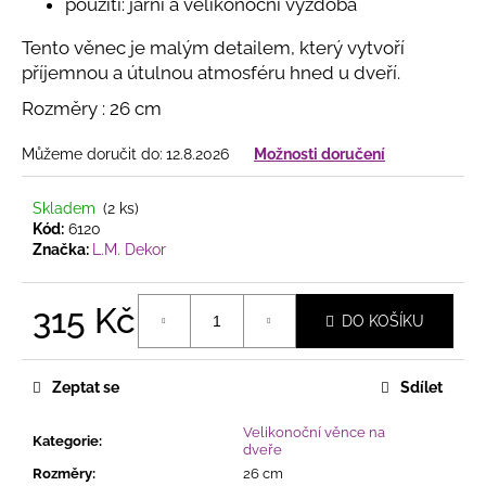
č
použití: jarní a velikonoční výzdoba
u
j
Tento věnec je malým detailem, který vytvoří
e
příjemnou a útulnou atmosféru hned u dveří.
m
Rozměry : 26 cm
e
Můžeme doručit do:
12.8.2026
Možnosti doručení
ELEGANTNÍ
LAPAČ
Skladem
(2 ks)
SNŮ
Kód:
6120
SE
Značka:
L.M. Dekor
DVĚMA
KRUHY
SE
315 Kč
DVĚMA
DO KOŠÍKU
KRUHY,
Měrná
KORÁLKY
cena:
A
Zeptat se
Sdílet
JEMNÝMI
PEŘÍČKY
Velikonoční věnce na
258
Kategorie
:
dveře
Kč
Rozměry
:
26 cm