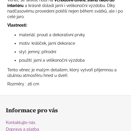
Věnec se skvěle hodí na
vchodové dveře, stěnu nebo do
interiéru
a krásně doladí jarní i velikonoční výzdobu. Díky
nadčasovému provedení potěší nejen během svátků, ale i po
celé jaro.
Vlastnosti:
materiál: proutí a dekorativní prvky
motiv: králíček, jarní dekorace
styl: jemný, přírodní
použití: jarní a velikonoční výzdoba
Tento věnec je malým detailem, který vytvoří příjemnou a
útulnou atmosféru hned u dveří.
Rozměry : 26 cm
Z
á
Informace pro vás
p
a
Kontaktujte nás
t
Doprava a platba