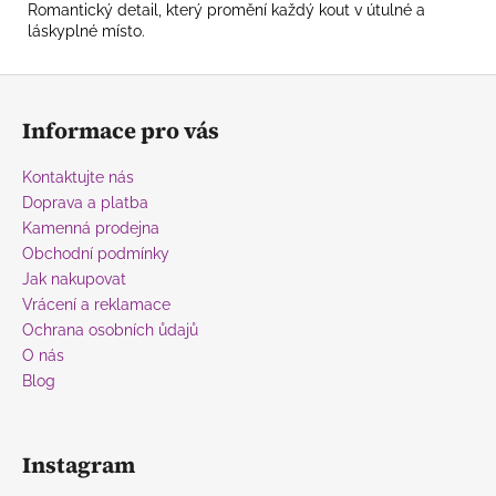
Romantický detail, který promění každý kout v útulné a
láskyplné místo.
Z
á
Informace pro vás
p
a
Kontaktujte nás
t
Doprava a platba
í
Kamenná prodejna
Obchodní podmínky
Jak nakupovat
Vrácení a reklamace
Ochrana osobních ůdajů
O nás
Blog
Instagram