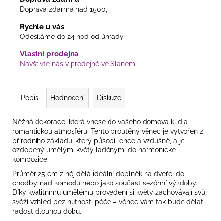
Doprava zdarma nad 1500,-
Rychle u vás
Odesíláme do 24 hod od úhrady
Vlastní prodejna
Navštivte nás v prodejně ve Slaném.
Popis
Hodnocení
Diskuze
Něžná dekorace, která vnese do vašeho domova klid a
romantickou atmosféru. Tento proutěný věnec je vytvořen z
přírodního základu, který působí lehce a vzdušně, a je
ozdobený umělými květy laděnými do harmonické
kompozice.
Průměr 25 cm z něj dělá ideální doplněk na dveře, do
chodby, nad komodu nebo jako součást sezónní výzdoby.
Díky kvalitnímu umělému provedení si květy zachovávají svůj
svěží vzhled bez nutnosti péče – věnec vám tak bude dělat
radost dlouhou dobu.