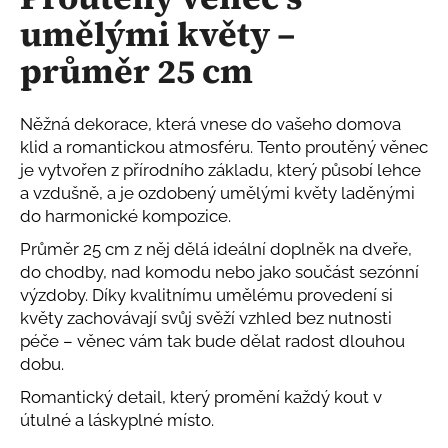
je
a
umělými květy –
0,0
z
j
průměr 25 cm
5
í
hvězdiček.
t
?
Něžná dekorace, která vnese do vašeho domova
klid a romantickou atmosféru. Tento proutěný věnec
je vytvořen z přírodního základu, který působí lehce
a vzdušně, a je ozdobený umělými květy laděnými
do harmonické kompozice.
HLEDAT
Průměr 25 cm z něj dělá ideální doplněk na dveře,
do chodby, nad komodu nebo jako součást sezónní
výzdoby. Díky kvalitnímu umělému provedení si
D
květy zachovávají svůj svěží vzhled bez nutnosti
o
péče – věnec vám tak bude dělat radost dlouhou
p
dobu.
o
Romantický detail, který promění každý kout v
r
útulné a láskyplné místo.
u