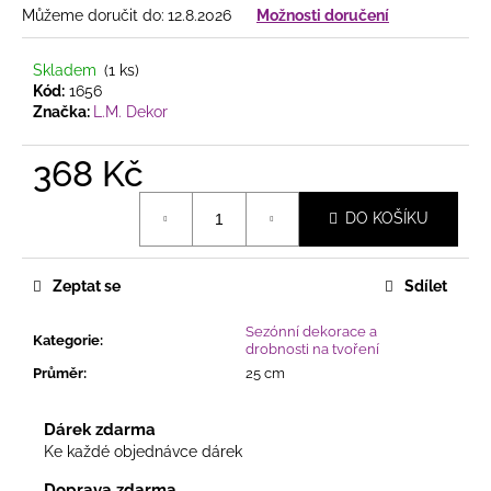
č
Můžeme doručit do:
12.8.2026
Možnosti doručení
u
j
e
Skladem
(1 ks)
Kód:
1656
m
Značka:
L.M. Dekor
e
368 Kč
PODZIMNÍ
Měrná
PROUTĚNÝ
DO KOŠÍKU
cena:
VĚNEC
SE
SLUNEČNICEMI
A
Zeptat se
Sdílet
LISTÍM
365
Sezónní dekorace a
Kategorie
:
Kč
drobnosti na tvoření
Průměr
:
25 cm
Dárek zdarma
Ke každé objednávce dárek
Doprava zdarma