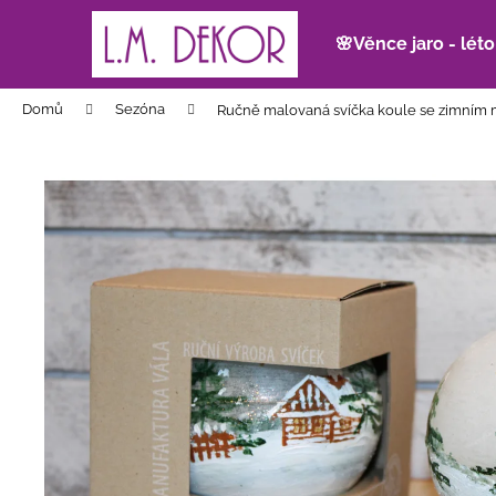
K
Přejít
na
o
🌸Věnce jaro - léto
obsah
Zpět
Zpět
š
do
do
í
Domů
Sezóna
Ručně malovaná svíčka koule se zimním 
k
obchodu
obchodu