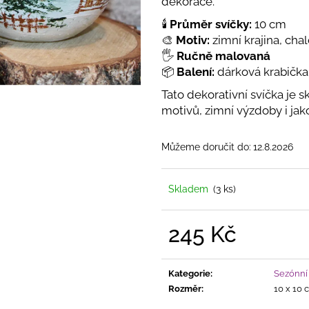
dekorace.
DOMEK KERAMICKÝ MODRÝ
DOMEČEK KERAM
ČAJOVOU SVÍČ
415 Kč
🕯️
Průměr svíčky:
10 cm
455 Kč
🎨
Motiv:
zimní krajina, cha
🖐️
Ručně malovaná
📦
Balení:
dárková krabička
Tato dekorativní svíčka je 
motivů, zimní výzdoby i jak
Můžeme doručit do:
12.8.2026
Skladem
(3 ks)
245 Kč
Měrná
cena:
Kategorie
:
Sezónní 
Rozměr
:
10 x 10 