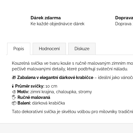
Dárek zdarma
Doprava
Ke každé objednávce dárek
Doprava 
Popis
Hodnocení
Diskuze
Kouzelná svíčka ve tvaru koule s ručně malovaným zimním mot
pečlivě malovanými detaily, které podtrhují sváteční náladu.
🎁
Zabalena v elegantní dárkové krabičce
– ideální jako váno
🕯️
Průměr svíčky:
10 cm
🎨
Motiv:
zimní krajina, chaloupka, stromy
🖐️
Ručně malovaná
📦
Balení:
dárková krabička
Tato dekorativní svíčka je skvělou volbou pro milovníky tradičn
Z