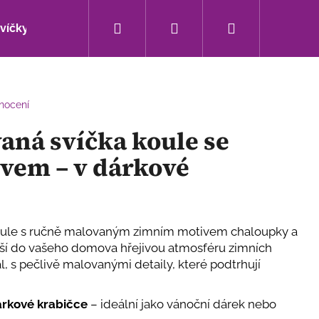
Hledat
Přihlášení
Nákupní
svíčky
Bytové doplňky
Sezónní novinky
košík
nocení
aná svíčka koule se
vem – v dárkové
koule s ručně malovaným zimním motivem chaloupky a
ší do vašeho domova hřejivou atmosféru zimních
l, s pečlivě malovanými detaily, které podtrhují
Následující
árkové krabičce
– ideální jako vánoční dárek nebo