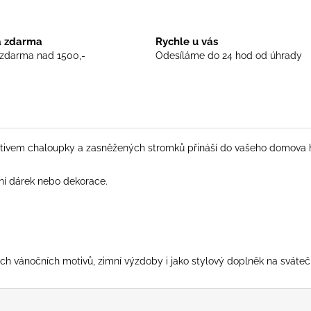
 zdarma
Rychle u vás
zdarma nad 1500,-
Odesíláme do 24 hod od úhrady
ivem chaloupky a zasněžených stromků přináší do vašeho domova hřej
ční dárek nebo dekorace.
ích vánočních motivů, zimní výzdoby i jako stylový doplněk na svátečn