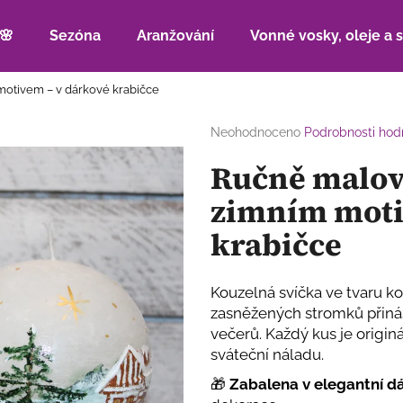
🌸
Sezóna
Aranžování
Vonné vosky, oleje a 
motivem – v dárkové krabičce
Co potřebujete najít?
Průměrné
Neohodnoceno
Podrobnosti hod
hodnocení
Ručně malov
produktu
HLEDAT
je
zimním moti
0,0
z
krabičce
5
Doporučujeme
hvězdiček.
Kouzelná svíčka ve tvaru 
zasněžených stromků přiná
večerů. Každý kus je originá
sváteční náladu.
🎁
Zabalena v elegantní d