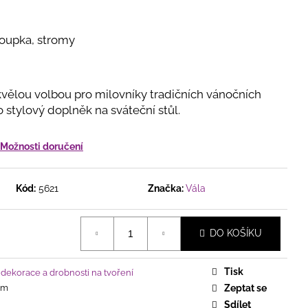
ICKÝ - KOSTELÍK, NA
KU, HNĚDÝ
loupka, stromy
skvělou volbou pro milovníky tradičních vánočních
o stylový doplněk na sváteční stůl.
Možnosti doručení
Kód:
5621
Značka:
Vála
DO KOŠÍKU
Tisk
dekorace a drobnosti na tvoření
cm
Zeptat se
Sdílet