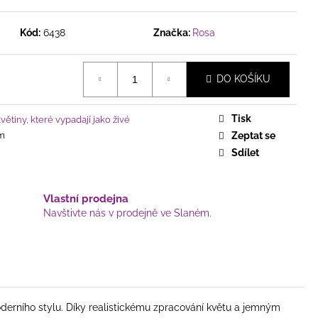
ĚNÝ VĚNEC V JEMNÉ
VĚTY, BOBULKAMI A
OTÝLKY
Kód:
6438
Značka:
Rosa
DO KOŠÍKU
Tisk
ětiny, které vypadají jako živé
cm
Zeptat se
Sdílet
Vlastní prodejna
Navštivte nás v prodejně ve Slaném.
derního stylu. Díky realistickému zpracování květu a jemným