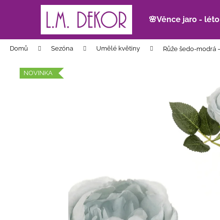
K
Přejít
na
o
🌸Věnce jaro - léto
obsah
Zpět
Zpět
š
do
do
í
Domů
Sezóna
Umělé květiny
Růže šedo-modrá –
k
obchodu
obchodu
NOVINKA