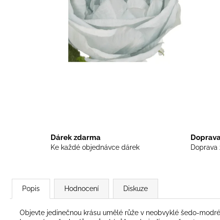
VÍNO UMĚLÉ VE DVOU BARVÁCH
78 Kč
Dárek zdarma
Doprava
Ke každé objednávce dárek
Doprava 
Popis
Hodnocení
Diskuze
Objevte jedinečnou krásu umělé růže v neobvyklé šedo-modré b