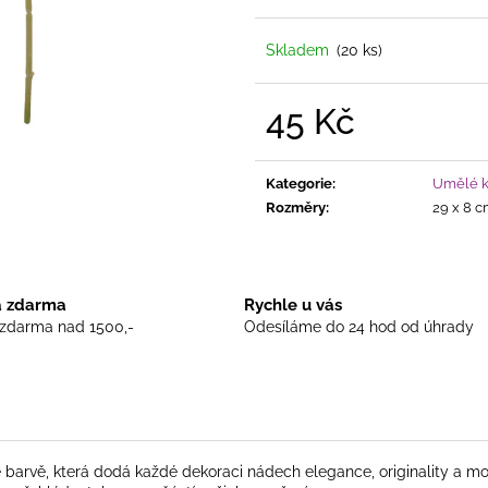
SAMETOVÉ STUHY S HEBKÝM
PŘÍRODNĚ LAD
POVRCHEM
HEBKÉ DEKORAČNÍ
KOMBINACI
S K
STUHY VE ČTYŘECH ŠÍŘKÁCH
DŘEVĚNÝMI M
Skladem
(20 ks)
20 Kč
225 Kč
45 Kč
Měrná
cena:
Kategorie
:
Umělé kv
Rozměry
:
29 x 8 
 zdarma
Rychle u vás
zdarma nad 1500,-
Odesíláme do 24 hod od úhrady
arvě, která dodá každé dekoraci nádech elegance, originality a mo