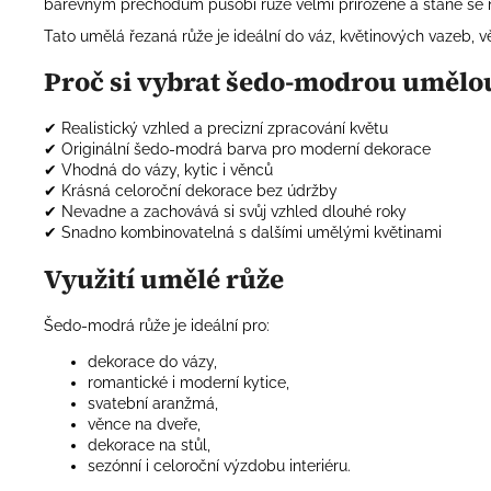
barevným přechodům působí růže velmi přirozeně a stane se 
Tato umělá řezaná růže je ideální do váz, květinových vazeb, v
Proč si vybrat šedo-modrou umělou
✔ Realistický vzhled a precizní zpracování květu
✔ Originální šedo-modrá barva pro moderní dekorace
✔ Vhodná do vázy, kytic i věnců
✔ Krásná celoroční dekorace bez údržby
✔ Nevadne a zachovává si svůj vzhled dlouhé roky
✔ Snadno kombinovatelná s dalšími umělými květinami
Využití umělé růže
Šedo-modrá růže je ideální pro:
dekorace do vázy,
romantické i moderní kytice,
svatební aranžmá,
věnce na dveře,
dekorace na stůl,
sezónní i celoroční výzdobu interiéru.