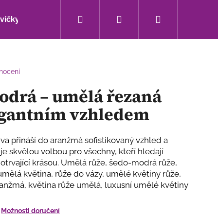
Hledat
Přihlášení
Nákupní
svíčky
Bytové doplňky
Sezónní novinky
košík
nocení
odrá – umělá řezaná
legantním vzhledem
 přináší do aranžmá sofistikovaný vzhled a
 je skvělou volbou pro všechny, kteří hledají
otrvající krásou. Umělá růže, šedo-modrá růže,
mělá květina, růže do vázy, umělé květiny růže,
ranžmá, květina růže umělá, luxusní umělé květiny
Následující
Možnosti doručení