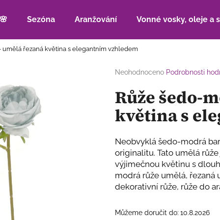
🌸
Sezóna
Aranžování
Vonné vosky, oleje a 
 umělá řezaná květina s elegantním vzhledem
Co potřebujete najít?
Průměrné
Neohodnoceno
Podrobnosti hod
hodnocení
Růže šedo-m
produktu
HLEDAT
je
květina s e
0,0
z
5
Doporučujeme
hvězdiček.
Neobvyklá šedo-modrá barva
originalitu. Tato umělá růže
výjimečnou květinu s dlouh
modrá růže umělá, řezaná u
dekorativní růže, růže do a
Můžeme doručit do:
10.8.2026