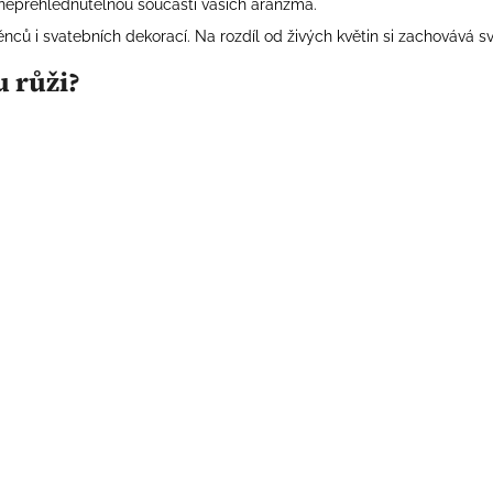
nepřehlédnutelnou součástí vašich aranžmá.
ěnců i svatebních dekorací. Na rozdíl od živých květin si zachovává 
 růži?