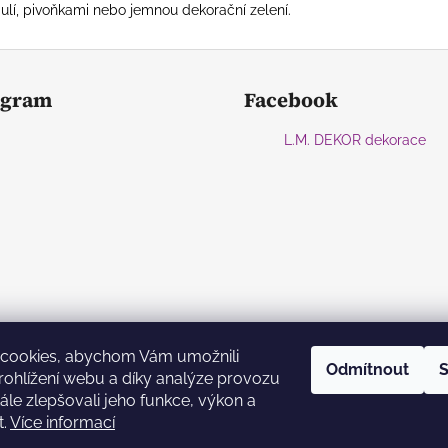
ulí, pivoňkami nebo jemnou dekorační zelení.
agram
Facebook
L.M. DEKOR dekorace
cookies, abychom Vám umožnili
Odmítnout
S
ohlížení webu a díky analýze provozu
le zlepšovali jeho funkce, výkon a
Sledovat na Instagramu
t.
Více informací