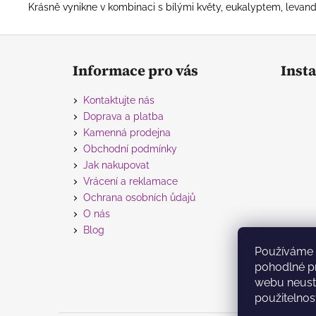
Krásně vynikne v kombinaci s bílými květy, eukalyptem, levand
Z
á
Informace pro vás
Inst
p
a
Kontaktujte nás
t
Doprava a platba
í
Kamenná prodejna
Obchodní podmínky
Jak nakupovat
Vrácení a reklamace
Ochrana osobních ůdajů
O nás
Blog
Používáme 
pohodlné pr
webu neustá
použitelnos