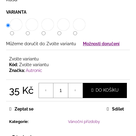
č
u
VARIANTA
j
e
m
e
Můžeme doručit do:
Zvolte variantu
Možnosti doručení
ELEGANTNÍ
LAPAČ
Zvolte variantu
SNŮ
Kód:
Zvolte variantu
SE
Značka:
Autronic
DVĚMA
KRUHY
SE
35 Kč
DVĚMA
DO KOŠÍKU
KRUHY,
Měrná
KORÁLKY
A
cena:
JEMNÝMI
Zeptat se
Sdílet
PEŘÍČKY
Kategorie
:
Vánoční přízdoby
258
Kč