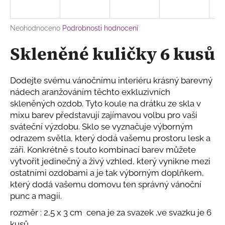
a
j
Průměrné
Neohodnoceno
Podrobnosti hodnocení
í
hodnocení
Skleněné kuličky 6 kusů
produktu
t
je
?
0,0
z
Dodejte svému vánočnímu interiéru krásný barevný
5
nádech aranžováním těchto exkluzivních
hvězdiček.
skleněných ozdob. Tyto koule na drátku ze skla v
mixu barev představují zajímavou volbu pro vaši
HLEDAT
sváteční výzdobu. Sklo se vyznačuje výborným
odrazem světla, který dodá vašemu prostoru lesk a
záři. Konkrétně s touto kombinací barev můžete
D
vytvořit jedinečný a živý vzhled, který vynikne mezi
o
ostatními ozdobami a je tak výborným doplňkem,
p
který dodá vašemu domovu ten správný vánoční
o
punc a magii.
r
rozměr : 2,5 x 3 cm cena je za svazek ,ve svazku je 6
u
kusů