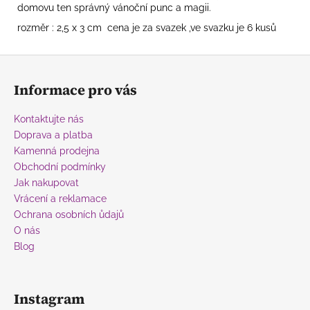
domovu ten správný vánoční punc a magii.
rozměr : 2,5 x 3 cm cena je za svazek ,ve svazku je 6 kusů
Z
á
Informace pro vás
p
a
Kontaktujte nás
t
Doprava a platba
í
Kamenná prodejna
Obchodní podmínky
Jak nakupovat
Vrácení a reklamace
Ochrana osobních ůdajů
O nás
Blog
Instagram