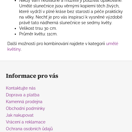
Nikdy vám neuvadne a můžete ji používat opakovaně.
Umělé slunečnice jsou věrnými kopiemi těch živých,
které vydrží v plné kráse bez starostí a péče prakticky
na věky. Nechť je pro vás inspirací k vysněné výzdobě
právě tato nádherná slunečnice se sedmy květy.
Velikost trsu 30 cm.
Průměr květu: 11cm.
Další možnosti pro kombinování najdete v kategorii
umělé
květiny
.
Z
á
Informace pro vás
p
a
Kontaktujte nás
t
Doprava a platba
í
Kamenná prodejna
Obchodní podmínky
Jak nakupovat
Vrácení a reklamace
Ochrana osobních ůdajů