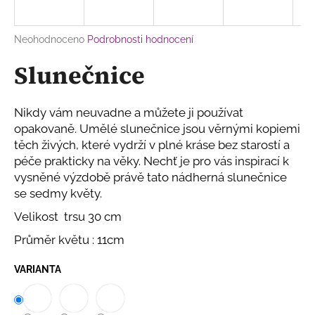
a
j
Průměrné
Neohodnoceno
Podrobnosti hodnocení
í
hodnocení
Slunečnice
produktu
t
je
?
0,0
z
Nikdy vám neuvadne a můžete ji používat
5
opakovaně. Umělé slunečnice jsou věrnými kopiemi
hvězdiček.
těch živých, které vydrží v plné kráse bez starostí a
péče prakticky na věky. Nechť je pro vás inspirací k
HLEDAT
vysněné výzdobě právě tato nádherná slunečnice
se sedmy květy.
Velikost trsu 30 cm
D
o
Průměr květu : 11cm
p
o
VARIANTA
r
u