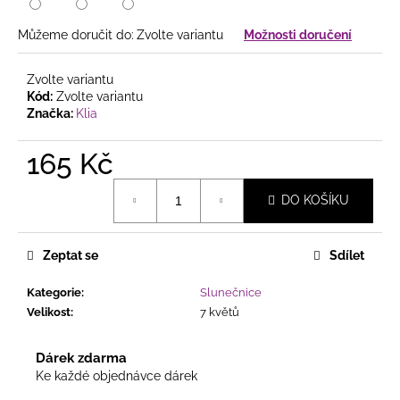
č
u
Můžeme doručit do:
Zvolte variantu
Možnosti doručení
j
e
m
Zvolte variantu
e
Kód:
Zvolte variantu
Značka:
Klia
PŘÍRODNĚ
165 Kč
LADĚNÝ
VĚNEC
Měrná
V
DO KOŠÍKU
cena:
JEMNÉ
KOMBINACI
S
Zeptat se
Sdílet
KVĚTY,
BOBULKAMI
A
Kategorie
:
Slunečnice
DŘEVĚNÝMI
Velikost
:
7 květů
MOTÝLKY
225
Dárek zdarma
Kč
Ke každé objednávce dárek