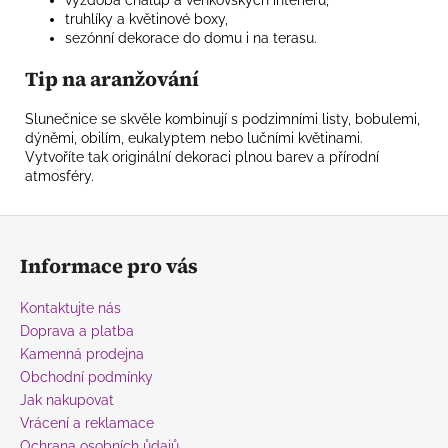
výzdoba chalup a venkovských interiérů,
truhlíky a květinové boxy,
sezónní dekorace do domu i na terasu.
Tip na aranžování
Slunečnice se skvěle kombinují s podzimními listy, bobulemi,
dýněmi, obilím, eukalyptem nebo lučními květinami.
Vytvoříte tak originální dekoraci plnou barev a přírodní
atmosféry.
Z
á
Informace pro vás
p
a
Kontaktujte nás
t
Doprava a platba
í
Kamenná prodejna
Obchodní podmínky
Jak nakupovat
Vrácení a reklamace
Ochrana osobních ůdajů