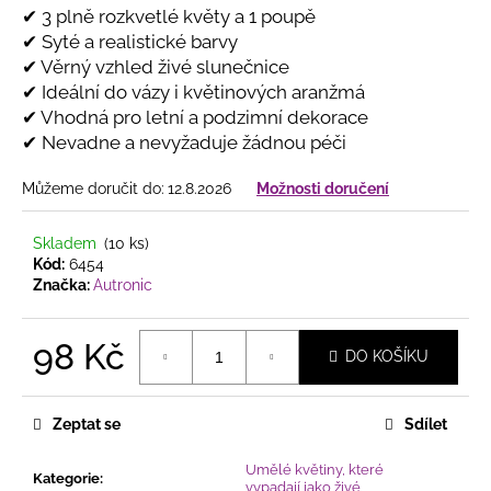
č
✔ 3 plně rozkvetlé květy a 1 poupě
u
✔ Syté a realistické barvy
j
✔ Věrný vzhled živé slunečnice
e
✔ Ideální do vázy i květinových aranžmá
m
✔ Vhodná pro letní a podzimní dekorace
e
✔ Nevadne a nevyžaduje žádnou péči
DOMEK
Můžeme doručit do:
12.8.2026
Možnosti doručení
KERAMICKÝ
MODRÝ
Skladem
(10 ks)
415
Kód:
6454
Kč
Značka:
Autronic
98 Kč
DO KOŠÍKU
Měrná
cena:
Zeptat se
Sdílet
Umělé květiny, které
Kategorie
:
vypadají jako živé