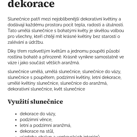
dekorace
Slunečnice patří mezi nejoblíbenější dekorativní květiny a
dodávají každému prostoru pocit tepla, radosti a útulnosti.
Tato umělá slunečnice s bohatými květy je skvělou volbou
pro všechny, kteří chtějí mít krásné květiny bez starostí o
zalévání a údržbu.
Díky třem rozkvetlým květům a jednomu poupěti působí
rostlina bohatě a přirozeně. Krásně vynikne samostatně ve
váze i jako součást větších aranžmá.
slunečnice umělá, umělá slunečnice, slunečnice do vázy,
slunečnice s poupětem, podzimní květiny, letní dekorace,
umělé květiny slunečnice, slunečnice do aranžmá,
dekorativní slunečnice, květ slunečnice
Využití slunečnice
dekorace do vázy,
podzimní věnce,
letní a podzimní aranžmá,
dekorace na stůl,