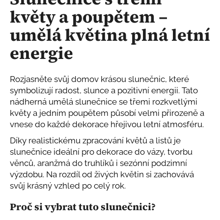
je
a
květy a poupětem –
0,0
z
j
umělá květina plná letní
5
í
hvězdiček.
energie
t
?
Rozjasněte svůj domov krásou slunečnic, které
symbolizují radost, slunce a pozitivní energii. Tato
nádherná umělá slunečnice se třemi rozkvetlými
květy a jedním poupětem působí velmi přirozeně a
HLEDAT
vnese do každé dekorace hřejivou letní atmosféru.
Díky realistickému zpracování květů a listů je
slunečnice ideální pro dekorace do vázy, tvorbu
D
věnců, aranžmá do truhlíků i sezónní podzimní
o
výzdobu. Na rozdíl od živých květin si zachovává
p
svůj krásný vzhled po celý rok.
o
r
Proč si vybrat tuto slunečnici?
u