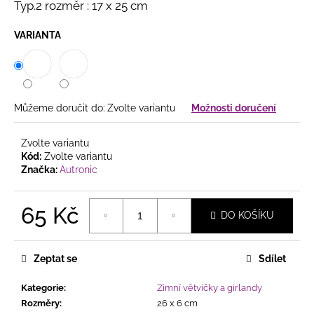
č
Typ.2 rozměr : 17 x 25 cm
u
j
VARIANTA
e
m
e
Můžeme doručit do:
Zvolte variantu
Možnosti doručení
PODZIMNÍ
DEKORACE
Zvolte variantu
NA
HROB
Kód:
Zvolte variantu
SE
Značka:
Autronic
SVÍČKOU
A
RŮŽEMI
65 Kč
DO KOŠÍKU
182
Měrná
Kč
cena:
Zeptat se
Sdílet
Kategorie
:
Zimní větvičky a girlandy
Rozměry
:
26 x 6 cm