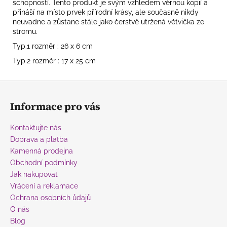
schopností. Tento produkt je svým vzhledem věrnou kopií a
přináší na místo prvek přírodní krásy, ale současně nikdy
neuvadne a zůstane stále jako čerstvě utržená větvička ze
stromu.
Typ.1 rozměr : 26 x 6 cm
Typ.2 rozměr : 17 x 25 cm
Z
á
Informace pro vás
p
a
Kontaktujte nás
t
Doprava a platba
í
Kamenná prodejna
Obchodní podmínky
Jak nakupovat
Vrácení a reklamace
Ochrana osobních ůdajů
O nás
Blog