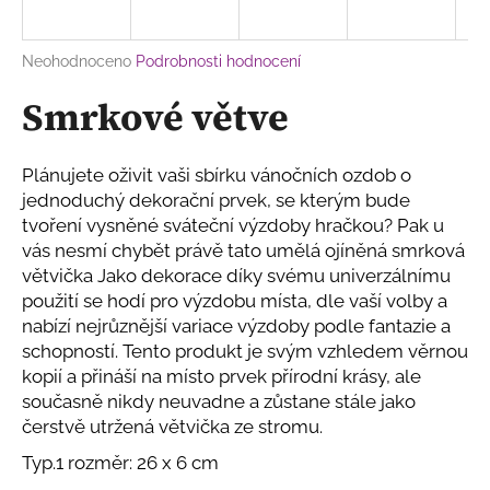
a
j
Průměrné
Neohodnoceno
Podrobnosti hodnocení
í
hodnocení
Smrkové větve
produktu
t
je
?
0,0
z
Plánujete oživit vaši sbírku vánočních ozdob o
5
jednoduchý dekorační prvek, se kterým bude
hvězdiček.
tvoření vysněné sváteční výzdoby hračkou? Pak u
vás nesmí chybět právě tato umělá ojíněná smrková
HLEDAT
větvička Jako dekorace díky svému univerzálnímu
použití se hodí pro výzdobu místa, dle vaší volby a
nabízí nejrůznější variace výzdoby podle fantazie a
D
schopností. Tento produkt je svým vzhledem věrnou
o
kopií a přináší na místo prvek přírodní krásy, ale
p
současně nikdy neuvadne a zůstane stále jako
o
čerstvě utržená větvička ze stromu.
r
Typ.1 rozměr: 26 x 6 cm
u