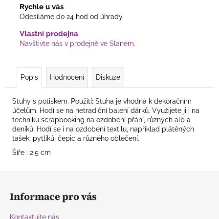
Rychle u vás
Odesíláme do 24 hod od úhrady
Vlastní prodejna
Navštivte nás v prodejně ve Slaném.
Popis
Hodnocení
Diskuze
Stuhy s potiskem.
Použití
:
Stuha je vhodná k dekoračním
účelům. Hodí se na netradiční balení dárků. Využijete ji i na
techniku scrapbooking na ozdobení přání, různých alb a
deníků. Hodí se i na ozdobení textilu, například plátěných
tašek, pytlíků, čepic a různého oblečení.
Šíře : 2,5 cm
Z
á
Informace pro vás
p
a
Kontaktujte nás