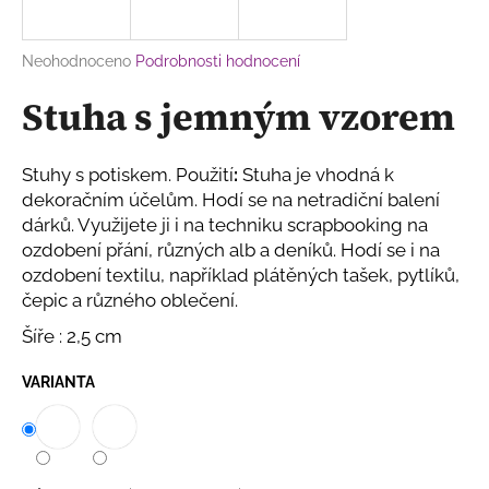
a
j
Průměrné
Neohodnoceno
Podrobnosti hodnocení
í
hodnocení
Stuha s jemným vzorem
produktu
t
je
?
0,0
z
Stuhy s potiskem.
Použití
:
Stuha je vhodná k
5
dekoračním účelům. Hodí se na netradiční balení
hvězdiček.
dárků. Využijete ji i na techniku scrapbooking na
ozdobení přání, různých alb a deníků. Hodí se i na
HLEDAT
ozdobení textilu, například plátěných tašek, pytlíků,
čepic a různého oblečení.
Šíře : 2,5 cm
D
o
VARIANTA
p
o
r
u