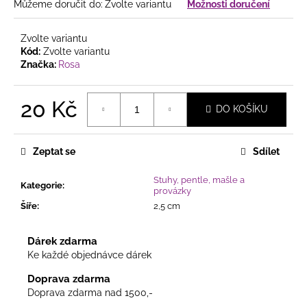
č
Můžeme doručit do:
Zvolte variantu
Možnosti doručení
u
j
Zvolte variantu
e
Kód:
Zvolte variantu
m
Značka:
Rosa
e
20 Kč
DO KOŠÍKU
PŘÍRODNĚ
Měrná
LADĚNÝ
cena:
VĚNEC
Zeptat se
Sdílet
V
JEMNÉ
KOMBINACI
Stuhy, pentle, mašle a
Kategorie
:
S
provázky
KVĚTY,
Šíře
:
2,5 cm
BOBULKAMI
A
DŘEVĚNÝMI
Dárek zdarma
MOTÝLKY
Ke každé objednávce dárek
225
Kč
Doprava zdarma
Doprava zdarma nad 1500,-