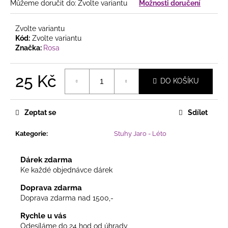
č
Můžeme doručit do:
Zvolte variantu
Možnosti doručení
u
j
Zvolte variantu
e
Kód:
Zvolte variantu
m
Značka:
Rosa
e
25 Kč
DO KOŠÍKU
PODZIMNÍ
Měrná
PROUTĚNÝ
cena:
VĚNEC
Zeptat se
Sdílet
SE
SLUNEČNICEMI
A
Kategorie
:
Stuhy Jaro - Léto
LISTÍM
365
Dárek zdarma
Kč
Ke každé objednávce dárek
Doprava zdarma
Doprava zdarma nad 1500,-
Rychle u vás
Odesíláme do 24 hod od úhrady