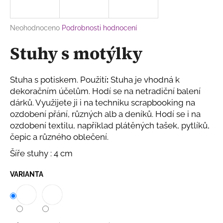
a
j
Průměrné
Neohodnoceno
Podrobnosti hodnocení
í
hodnocení
Stuhy s motýlky
produktu
t
je
?
0,0
z
Stuha s potiskem.
Použití
:
Stuha je vhodná k
5
dekoračním účelům. Hodí se na netradiční balení
hvězdiček.
dárků. Využijete ji i na techniku scrapbooking na
ozdobení přání, různých alb a deníků. Hodí se i na
HLEDAT
ozdobení textilu, například plátěných tašek, pytlíků,
čepic a různého oblečení.
Šíře stuhy : 4 cm
D
o
VARIANTA
p
o
r
u