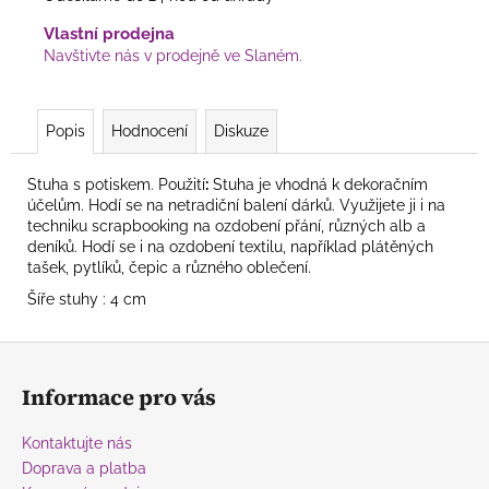
Vlastní prodejna
Navštivte nás v prodejně ve Slaném.
Popis
Hodnocení
Diskuze
Stuha s potiskem.
Použití
:
Stuha je vhodná k dekoračním
účelům. Hodí se na netradiční balení dárků. Využijete ji i na
techniku scrapbooking na ozdobení přání, různých alb a
deníků. Hodí se i na ozdobení textilu, například plátěných
tašek, pytlíků, čepic a různého oblečení.
Šíře stuhy : 4 cm
Z
á
Informace pro vás
p
a
Kontaktujte nás
t
Doprava a platba