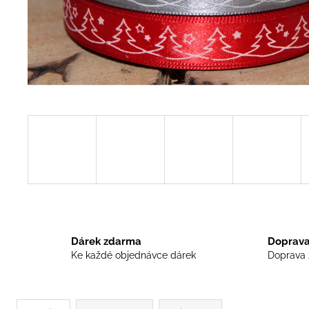
UMĚLÉ MACEŠKY VYPADAJÍ JAKO
ŽIVÉ
45 Kč
Dárek zdarma
Doprava
Ke každé objednávce dárek
Doprava 