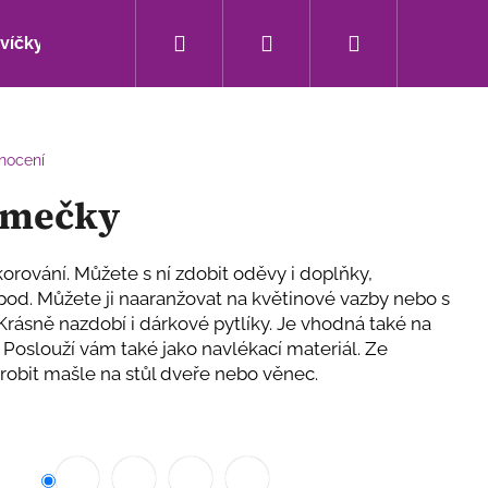
Hledat
Přihlášení
Nákupní
svíčky
Bytové doplňky
Sezónní novinky
košík
nocení
romečky
korování. Můžete s ní zdobit oděvy i doplňky,
apod. Můžete ji naaranžovat na květinové vazby nebo s
 Krásně nazdobí i dárkové pytlíky. Je vhodná také na
Poslouží vám také jako navlékací materiál. Ze
obit mašle na stůl dveře nebo věnec.
Následující