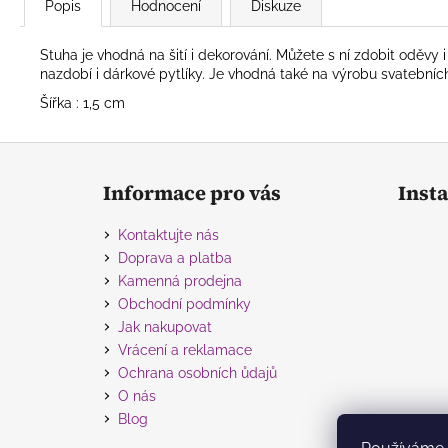
Popis
Hodnocení
Diskuze
Stuha je vhodná na šití i dekorování. Můžete s ní zdobit oděvy
nazdobí i dárkové pytlíky. Je vhodná také na výrobu svatebníc
Šířka : 1,5 cm
Z
á
Informace pro vás
Inst
p
a
Kontaktujte nás
t
Doprava a platba
í
Kamenná prodejna
Obchodní podmínky
Jak nakupovat
Vrácení a reklamace
Ochrana osobních ůdajů
O nás
Blog