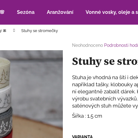
🌸
Sezóna
Aranžování
Vonné vosky, oleje a 
y 🎀
Stuhy se stromečky
Co potřebujete najít?
Průměrné
Neohodnoceno
Podrobnosti hod
hodnocení
Stuhy se st
produktu
HLEDAT
je
0,0
z
Stuha je vhodná na šití i de
5
Doporučujeme
například tašky, klobouky 
hvězdiček.
ní elegantně zabalit dárek.
výrobu svatebních vývazků. 
saténových stuh můžete vyr
Šířka : 1,5 cm
VARIANTA