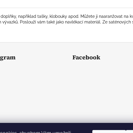
 i doplňky, například tašky, klobouky apod. Můžete ji naaranžovat na 
h vývazků. Poslouží vám také jako navlékací materiál. Ze saténových
agram
Facebook