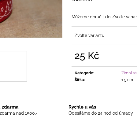
DOMEK KERAMICKÝ MODRÝ
DOMEČEK KERAM
ČAJOVOU SVÍČ
415 Kč
455 Kč
Můžeme doručit do:
Zvolte varia
Zvolte variantu
25 Kč
Měrná
cena:
Kategorie
:
Zimní st
Šířka
:
1,5 cm
 zdarma
Rychle u vás
zdarma nad 1500,-
Odesíláme do 24 hod od úhrady