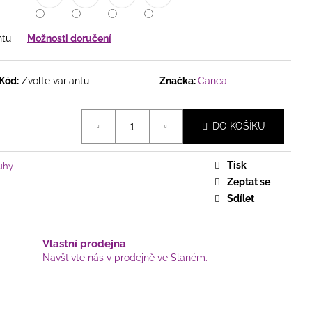
ICKÝ - KOSTELÍK, NA
KU, HNĚDÝ
ntu
Možnosti doručení
Kód:
Zvolte variantu
Značka:
Canea
DO KOŠÍKU
Tisk
uhy
Zeptat se
Sdílet
Vlastní prodejna
Navštivte nás v prodejně ve Slaném.