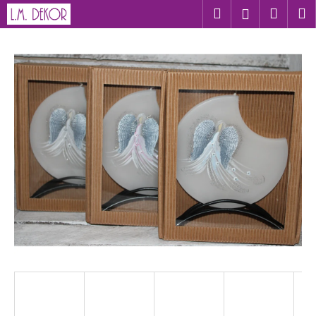
K
Přejít
Hledat
Nákup
M
Přihlášení
na
o
obsah
Zpět
Zpět
košík
š
í
C
k
o
p
o
t
ř
e
b
u
j
e
t
e
n