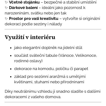
č
✨
Včetně stojánku
– bezpečné a stabilní umístění
u
✨
Dárkové balení
– ideální jako pozornost k
j
narozeninám, svátku nebo jen tak
e
✨
Prostor pro vaši kreativitu
– vytvořte si originální
m
dekoraci podle sezóny i nálady
e
Využití v interiéru
VONNÉ
ESENCE
jako elegantní doplněk na jídelní stůl
AROMIS
PRO
součást sváteční tabule (Vánoce, Velikonoce,
AROMALAMPY
A
rodinné oslavy)
DIFUZÉRY
dekorace na komodu, poličku či parapet
NOVÉ
VŮNĚ
základ pro sezónní aranžmá s umělými
PRO
AROMALAMPY,
květinami, stuhami nebo přírodninami
DIFUZÉRY
A
Díky neutrálnímu vzhledu ji snadno sladíte s dalšími
PROVONĚNÍ
dekoracemi z vašeho domova.
DOMOVA
80