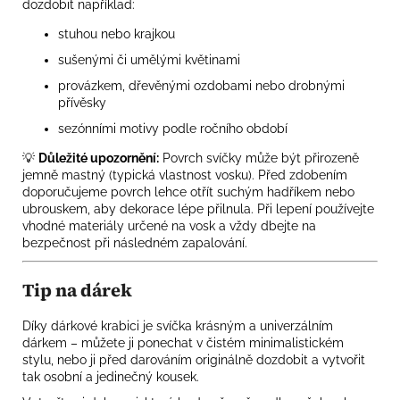
dozdobit například:
stuhou nebo krajkou
sušenými či umělými květinami
provázkem, dřevěnými ozdobami nebo drobnými
přívěsky
sezónními motivy podle ročního období
💡
Důležité upozornění:
Povrch svíčky může být přirozeně
jemně mastný (typická vlastnost vosku). Před zdobením
doporučujeme povrch lehce otřít suchým hadříkem nebo
ubrouskem, aby dekorace lépe přilnula. Při lepení používejte
vhodné materiály určené na vosk a vždy dbejte na
bezpečnost při následném zapalování.
Tip na dárek
Díky dárkové krabici je svíčka krásným a univerzálním
dárkem – můžete ji ponechat v čistém minimalistickém
stylu, nebo ji před darováním originálně dozdobit a vytvořit
tak osobní a jedinečný kousek.