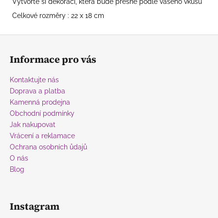
Vytvořte si dekoraci, která bude přesně podle vašeho vkusu
Celkové rozměry : 22 x 18 cm
Z
á
Informace pro vás
p
a
Kontaktujte nás
t
Doprava a platba
í
Kamenná prodejna
Obchodní podmínky
Jak nakupovat
Vrácení a reklamace
Ochrana osobních ůdajů
O nás
Blog
Instagram