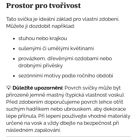
Kč
Prostor pro tvořivost
Tato svíčka je ideální základ pro vlastní zdobení.
Můžete ji dozdobit například:
stuhou nebo krajkou
sušenými či umělými květinami
provázkem, dřevěnými ozdobami nebo
drobnými přívěsky
sezónními motivy podle ročního období
💡
Důležité upozornění:
Povrch svíčky může být
přirozeně jemně mastný (typická vlastnost vosku).
Před zdobením doporučujeme povrch lehce otřít
suchým hadříkem nebo ubrouskem, aby dekorace
lépe přilnula. Při lepení používejte vhodné materiály
určené na vosk a vždy dbejte na bezpečnost při
následném zapalování.