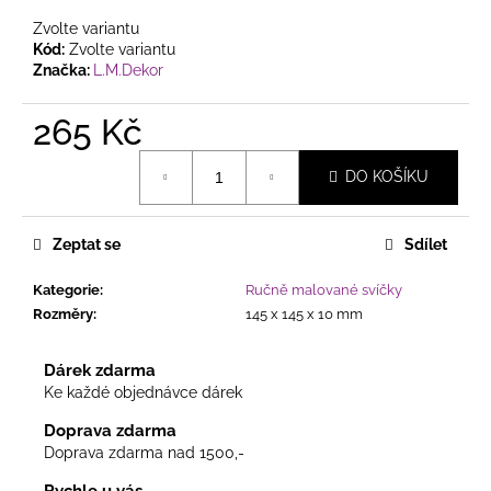
Zvolte variantu
Kód:
Zvolte variantu
Značka:
L.M.Dekor
265 Kč
Měrná
DO KOŠÍKU
cena:
Zeptat se
Sdílet
Kategorie
:
Ručně malované svíčky
Rozměry
:
145 x 145 x 10 mm
Dárek zdarma
Ke každé objednávce dárek
Doprava zdarma
Doprava zdarma nad 1500,-
Rychle u vás