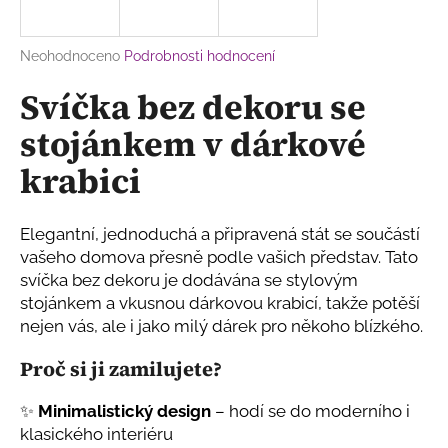
a
j
Průměrné
Neohodnoceno
Podrobnosti hodnocení
í
hodnocení
Svíčka bez dekoru se
produktu
t
je
?
stojánkem v dárkové
0,0
z
krabici
5
hvězdiček.
Elegantní, jednoduchá a připravená stát se součástí
HLEDAT
vašeho domova přesně podle vašich představ. Tato
svíčka bez dekoru je dodávána se stylovým
stojánkem a vkusnou dárkovou krabicí, takže potěší
D
nejen vás, ale i jako milý dárek pro někoho blízkého.
o
p
Proč si ji zamilujete?
o
r
✨
Minimalistický design
– hodí se do moderního i
u
klasického interiéru