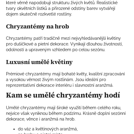
které věrně napodobují strukturu živých květů. Realistické
tvary okvětních lístků a přirozené odstíny barev vytvářejí
dojem skutečně rozkvetlé rostliny.
Chryzantémy na hrob
Chryzantémy patří tradičně mezi nejvyhledávanější květiny
pro dušičkové a pietní dekorace. Vynikají dlouhou životností,
odolností a upraveným vzhledem po celou sezónu.
Luxusní umělé květiny
Prémiové chryzantémy mají bohaté květy, kvalitní zpracování
a vysokou věrnost živým rostlinám. Jsou ideální pro
reprezentativní dekorace interiéru i slavnostní aranžmá.
Kam se umělé chryzantémy hodí
Umělé chryzantémy mají široké využití během celého roku,
nejvíce však vyniknou během podzimu. Krásně doplní sezónní
dekorace, věnce i aranžmá na hrob.
do váz a květinových aranžmá,