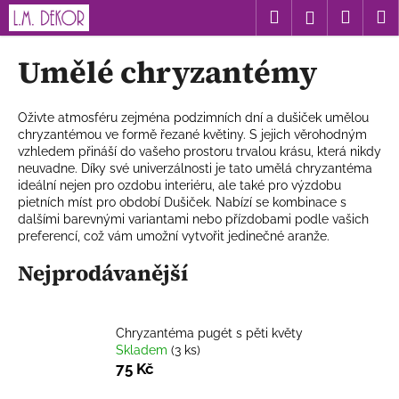
K
Přejít
Hledat
Nákup
M
Přihlášení
na
o
obsah
Zpět
Zpět
košík
š
Umělé chryzantémy
í
C
k
o
Oživte atmosféru zejména podzimních dní a dušiček umělou
chryzantémou ve formě řezané květiny. S jejich věrohodným
p
vzhledem přináší do vašeho prostoru trvalou krásu, která nikdy
o
neuvadne. Díky své univerzálnosti je tato umělá chryzantéma
t
ideální nejen pro ozdobu interiéru, ale také pro výzdobu
pietních míst pro období Dušiček. Nabízí se kombinace s
ř
dalšími barevnými variantami nebo přízdobami podle vašich
e
preferencí, což vám umožní vytvořit jedinečné aranže.
b
Nejprodávanější
u
j
e
Chryzantéma pugét s pěti květy
t
Skladem
(3 ks)
75 Kč
e
n