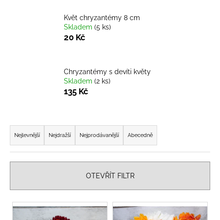
a
Květ chryzantémy 8 cm
j
Skladem
(5 ks)
í
20 Kč
t
?
Chryzantémy s devíti květy
Skladem
(2 ks)
135 Kč
HLEDAT
Ř
a
Nejlevnější
Nejdražší
Nejprodávanější
Abecedně
z
D
e
o
n
p
OTEVŘÍT FILTR
í
o
p
r
V
u
r
ý