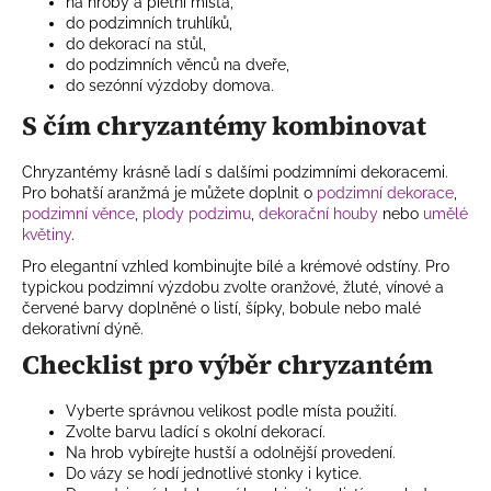
na hroby a pietní místa,
do podzimních truhlíků,
do dekorací na stůl,
do podzimních věnců na dveře,
do sezónní výzdoby domova.
S čím chryzantémy kombinovat
Chryzantémy krásně ladí s dalšími podzimními dekoracemi.
Pro bohatší aranžmá je můžete doplnit o
podzimní dekorace
,
podzimní věnce
,
plody podzimu
,
dekorační houby
nebo
umělé
květiny
.
Pro elegantní vzhled kombinujte bílé a krémové odstíny. Pro
typickou podzimní výzdobu zvolte oranžové, žluté, vínové a
červené barvy doplněné o listí, šípky, bobule nebo malé
dekorativní dýně.
Checklist pro výběr chryzantém
Vyberte správnou velikost podle místa použití.
Zvolte barvu ladící s okolní dekorací.
Na hrob vybírejte hustší a odolnější provedení.
Do vázy se hodí jednotlivé stonky i kytice.