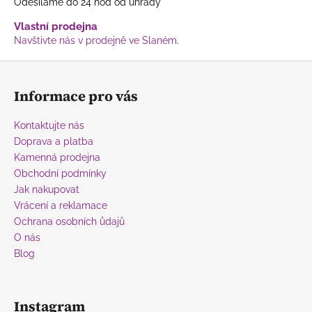
Odesíláme do 24 hod od úhrady
Vlastní prodejna
Navštivte nás v prodejně ve Slaném.
Z
á
Informace pro vás
p
a
Kontaktujte nás
t
Doprava a platba
í
Kamenná prodejna
Obchodní podmínky
Jak nakupovat
Vrácení a reklamace
Ochrana osobních ůdajů
O nás
Blog
Instagram