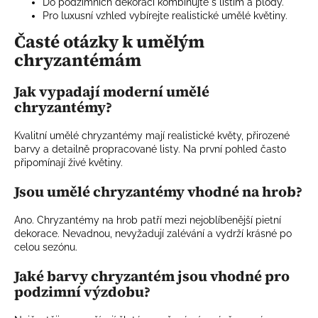
Do podzimních dekorací kombinujte s listím a plody.
Pro luxusní vzhled vybírejte realistické umělé květiny.
Časté otázky k umělým
chryzantémám
Jak vypadají moderní umělé
chryzantémy?
Kvalitní umělé chryzantémy mají realistické květy, přirozené
barvy a detailně propracované listy. Na první pohled často
připomínají živé květiny.
Jsou umělé chryzantémy vhodné na hrob?
Ano. Chryzantémy na hrob patří mezi nejoblíbenější pietní
dekorace. Nevadnou, nevyžadují zalévání a vydrží krásné po
celou sezónu.
Jaké barvy chryzantém jsou vhodné pro
podzimní výzdobu?