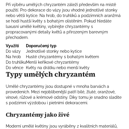
p
Při výběru umělých chryzantém záleží především na místě
i
použití. Pro dekorace do vázy jsou vhodné jednotlivé stonky
s
nebo větší kytice. Na hrob, do truhlíků a podzimních aranžmá
u
se hodí hustší květy s bohatým olistěním. Pokud hledáte
luxusní umělé květiny, vybírejte chryzantémy s
propracovanými detaily květů a přirozeným barevným
přechodem.
Využití
Doporučený typ
Do vázy
Jednotlivé stonky nebo kytice
Na hrob
Husté chryzantémy s bohatým květem
Do truhlíku
Menší keříkové chryzantémy
Do věnce
Květy na drátku nebo menší květy
Typy umělých chryzantém
Umělé chryzantémy jsou dostupné v mnoha barvách a
provedeních. Mezi nejoblíbenější patří bílé, žluté, oranžové,
vínové, růžové a krémové odstíny. Díky tomu je snadno sladíte
s podzimní výzdobou i pietními dekoracemi.
Chryzantémy jako živé
Moderní umělé květiny jsou vyráběny z kvalitních materiálů,