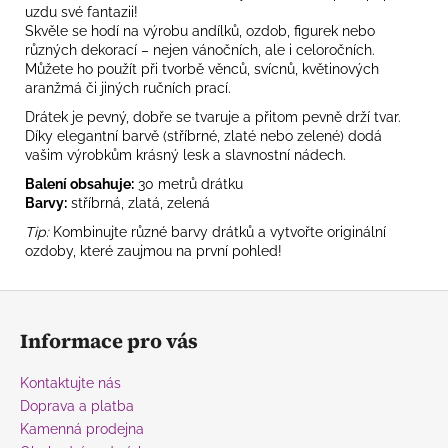
uzdu své fantazii!
Skvěle se hodí na výrobu andílků, ozdob, figurek nebo
různých dekorací – nejen vánočních, ale i celoročních.
Můžete ho použít při tvorbě věnců, svícnů, květinových
aranžmá či jiných ručních prací.
Drátek je pevný, dobře se tvaruje a přitom pevně drží tvar.
Díky elegantní barvě (stříbrné, zlaté nebo zelené) dodá
vašim výrobkům krásný lesk a slavnostní nádech.
Balení obsahuje:
30 metrů drátku
Barvy:
stříbrná, zlatá, zelená
Tip:
Kombinujte různé barvy drátků a vytvořte originální
ozdoby, které zaujmou na první pohled!
Z
á
Informace pro vás
p
a
Kontaktujte nás
t
Doprava a platba
í
Kamenná prodejna