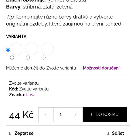
č
u
Barvy:
stříbrná, zlatá, zelená
j
Tip:
Kombinujte různé barvy drátků a vytvořte
e
originální ozdoby, které zaujmou na první pohled!
m
e
VARIANTA
SAMETOVÉ
STUHY
S
HEBKÝM
Můžeme doručit do:
Zvolte variantu
Možnosti doručení
POVRCHEM
HEBKÉ
DEKORAČNÍ
Zvolte variantu
STUHY
Kód:
Zvolte variantu
VE
Značka:
Rosa
ČTYŘECH
ŠÍŘKÁCH
44 Kč
20
DO KOŠÍKU
Kč
Měrná
cena:
Zeptat se
Sdílet