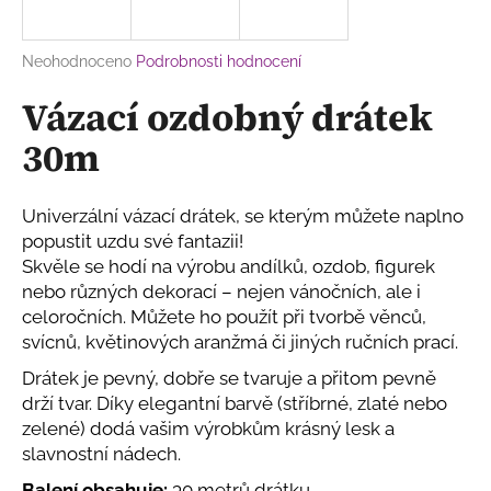
a
j
Průměrné
Neohodnoceno
Podrobnosti hodnocení
í
hodnocení
Vázací ozdobný drátek
produktu
t
je
?
30m
0,0
z
5
hvězdiček.
Univerzální vázací drátek, se kterým můžete naplno
popustit uzdu své fantazii!
HLEDAT
Skvěle se hodí na výrobu andílků, ozdob, figurek
nebo různých dekorací – nejen vánočních, ale i
celoročních. Můžete ho použít při tvorbě věnců,
svícnů, květinových aranžmá či jiných ručních prací.
D
o
Drátek je pevný, dobře se tvaruje a přitom pevně
p
drží tvar. Díky elegantní barvě (stříbrné, zlaté nebo
o
zelené) dodá vašim výrobkům krásný lesk a
r
slavnostní nádech.
u
Balení obsahuje:
30 metrů drátku