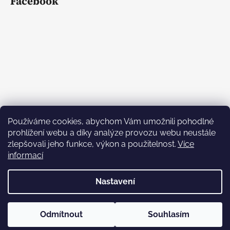
Facebook
Používáme cookies, abychom Vám umožnili pohodlné
prohlížení webu a díky analýze provozu webu neustále
zlepšovali jeho funkce, výkon a použitelnost.
Více
informací
Nastavení
Vytvořil Shoptet
Copyright 2026
L.M. DEKOR dekorace
. Všechna práva
Odmítnout
Souhlasím
vyhrazena.
Upravit nastavení cookies