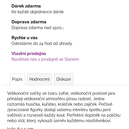
Dárek zdarma
Ke každé objednávce dárek
Doprava zdarma
Doprava zdarma nad 1500,-
Rychle u vás
Odesíláme do 24 hod od úhrady
Vlastní prodejna
Navštivte nás v prodejně ve Slaném.
Popis
Hodnocení
Diskuze
Velikonoční svíčky ve tvaru zvířat
, velikonoční poslové jara
přinášejí velikonoční atmosféru plnou radosti. Jedna
roztomilá husička, kuřátko, králíček nebo zajíček. Pečlivě
zpracované figurky dodají vašemu interiéru špetku jarní
svěžesti a rozveselí každý kout. Perfektní doplněk na poličku
nebo stůl, který vykouzlí úsměv každému návštěvníkovi.
kuře: 8 x 5 cm