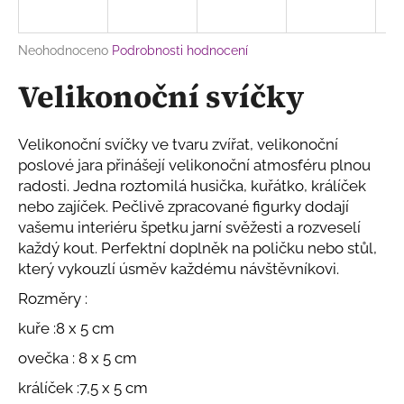
a
j
Průměrné
Neohodnoceno
Podrobnosti hodnocení
í
hodnocení
Velikonoční svíčky
produktu
t
je
?
0,0
z
Velikonoční svíčky ve tvaru zvířat
, velikonoční
5
poslové jara přinášejí velikonoční atmosféru plnou
hvězdiček.
radosti. Jedna roztomilá husička, kuřátko, králíček
nebo zajíček. Pečlivě zpracované figurky dodají
HLEDAT
vašemu interiéru špetku jarní svěžesti a rozveselí
každý kout. Perfektní doplněk na poličku nebo stůl,
který vykouzlí úsměv každému návštěvníkovi.
D
Rozměry :
o
p
kuře :8 x 5 cm
o
ovečka : 8 x 5 cm
r
u
králíček :7,5 x 5 cm