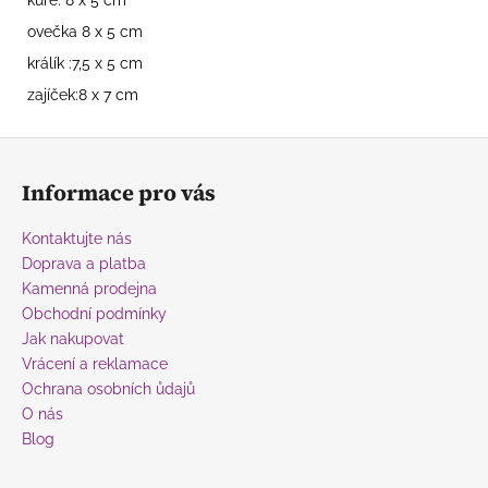
ovečka 8 x 5 cm
králík :7,5 x 5 cm
zajíček:8 x 7 cm
Z
á
Informace pro vás
p
a
Kontaktujte nás
t
Doprava a platba
í
Kamenná prodejna
Obchodní podmínky
Jak nakupovat
Vrácení a reklamace
Ochrana osobních ůdajů
O nás
Blog