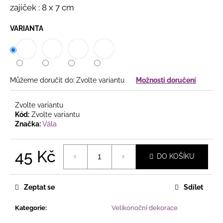
č
zajíček : 8 x 7 cm
u
j
VARIANTA
e
m
e
Můžeme doručit do:
Zvolte variantu
Možnosti doručení
ZÁVĚSNÁ
DEKORACE
ANDĚLKA
Zvolte variantu
VE
Kód:
Zvolte variantu
TVARU
Značka:
Vála
VÁNOČNÍHO
STROMKU
–
45 Kč
2
DO KOŠÍKU
VARIANTY
Měrná
85
cena:
Kč
Zeptat se
Sdílet
Kategorie
:
Velikonoční dekorace