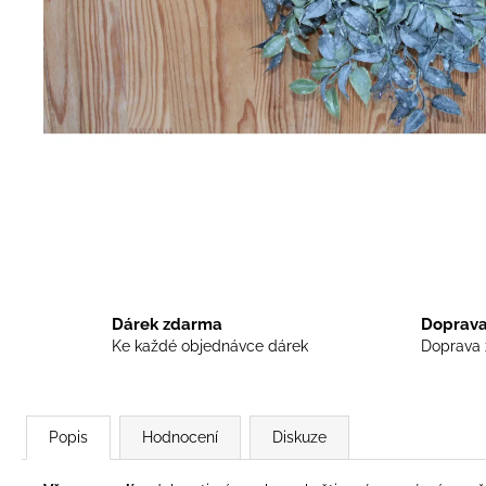
UMĚLÉ MACEŠKY VYPADAJÍ JAKO
ŽIVÉ
45 Kč
Dárek zdarma
Doprava
Ke každé objednávce dárek
Doprava 
Popis
Hodnocení
Diskuze