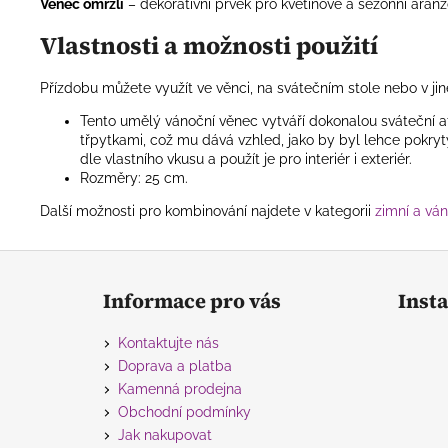
Věnec omrzlí
– dekorativní prvek pro květinové a sezónní aranž
Vlastnosti a možnosti použití
Přízdobu můžete využít ve věnci, na svátečním stole nebo v ji
Tento umělý vánoční věnec vytváří dokonalou sváteční 
třpytkami, což mu dává vzhled, jako by byl lehce pokryt
dle vlastního vkusu a použít je pro interiér i exteriér.
Rozměry: 25 cm.
Další možnosti pro kombinování najdete v kategorii
zimní a vá
Z
á
Informace pro vás
Inst
p
a
Kontaktujte nás
t
Doprava a platba
í
Kamenná prodejna
Obchodní podmínky
Jak nakupovat