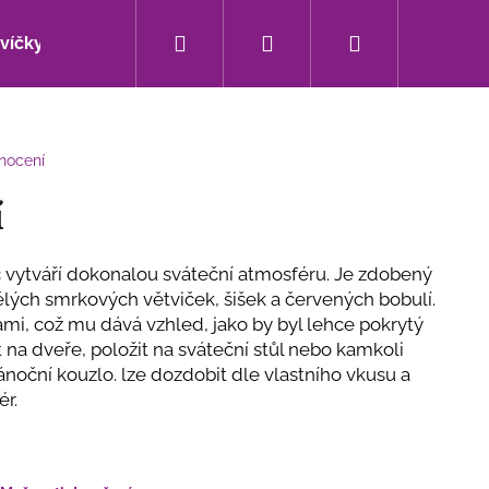
Hledat
Přihlášení
Nákupní
svíčky
Bytové doplňky
Sezónní novinky
košík
nocení
í
 vytváří dokonalou sváteční atmosféru. Je zdobený
lých smrkových větviček, šišek a červených bobulí.
mi, což mu dává vzhled, jako by byl lehce pokrytý
na dveře, položit na sváteční stůl nebo kamkoli
ánoční kouzlo. lze dozdobit dle vlastního vkusu a
ér.
Následující