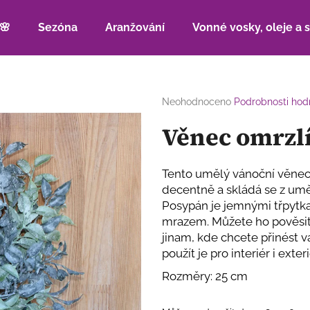
🌸
Sezóna
Aranžování
Vonné vosky, oleje a 
Co potřebujete najít?
Průměrné
Neohodnoceno
Podrobnosti hod
hodnocení
Věnec omrzl
produktu
HLEDAT
je
0,0
z
Tento umělý vánoční věnec
5
Doporučujeme
decentně a skládá se z umě
hvězdiček.
Posypán je jemnými třpytka
mrazem. Můžete ho pověsit 
jinam, kde chcete přinést v
použít je pro interiér i exteri
Rozměry: 25 cm