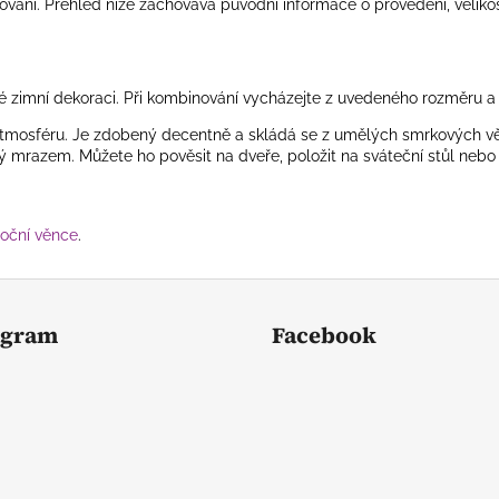
ování. Přehled níže zachovává původní informace o provedení, velikos
né zimní dekoraci. Při kombinování vycházejte z uvedeného rozměru a
atmosféru. Je zdobený decentně a skládá se z umělých smrkových vět
ý mrazem. Můžete ho pověsit na dveře, položit na sváteční stůl nebo 
noční věnce
.
agram
Facebook