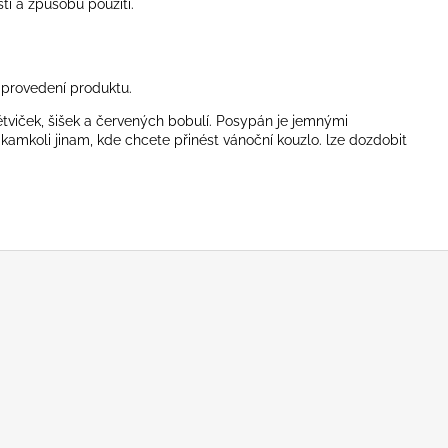
ti a způsobu použití.
 provedení produktu.
viček, šišek a červených bobulí. Posypán je jemnými
kamkoli jinam, kde chcete přinést vánoční kouzlo. lze dozdobit