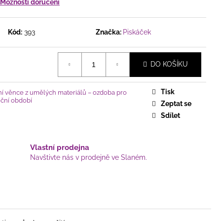
ICKÝ - KOSTELÍK, NA
Možnosti doručení
KU, HNĚDÝ
Kód:
393
Značka:
Piskáček
DO KOŠÍKU
Tisk
ní věnce z umělých materiálů – ozdoba pro
oční období
Zeptat se
Sdílet
Vlastní prodejna
Navštivte nás v prodejně ve Slaném.