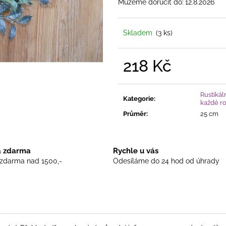
DOMEK KERAMICKÝ MODRÝ
DOMEČEK KERAM
Můžeme doručit do:
12.8.2026
ČAJOVOU SVÍČ
415 Kč
455 Kč
Skladem
(3 ks)
218 Kč
Měrná
cena:
Rustikál
Kategorie
:
každé r
Průměr
:
25 cm
 zdarma
Rychle u vás
zdarma nad 1500,-
Odesíláme do 24 hod od úhrady