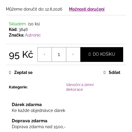
č
u
Můžeme doručit do:
12.8.2026
Možnosti doručení
j
e
Skladem
(10 ks)
m
Kód:
3846
e
Značka:
Autronic
PŘÍRODNĚ
95 Kč
DO KOŠÍKU
LADĚNÝ
VĚNEC
Měrná
V
cena:
JEMNÉ
Zeptat se
Sdílet
KOMBINACI
S
Vánoční a zimní
KVĚTY,
Kategorie
:
dekorace
BOBULKAMI
A
DŘEVĚNÝMI
Dárek zdarma
MOTÝLKY
Ke každé objednávce dárek
225
Kč
Doprava zdarma
Doprava zdarma nad 1500,-