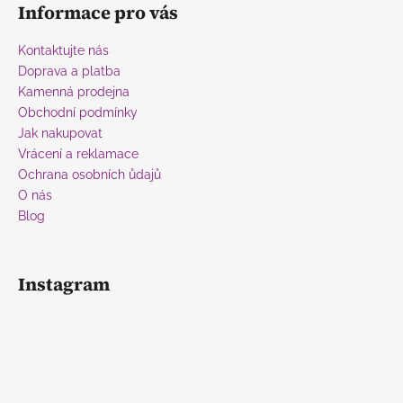
á
Informace pro vás
p
a
Kontaktujte nás
t
Doprava a platba
í
Kamenná prodejna
Obchodní podmínky
Jak nakupovat
Vrácení a reklamace
Ochrana osobních ůdajů
O nás
Blog
Instagram