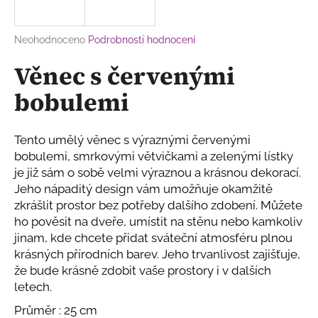
a
j
Průměrné
Neohodnoceno
Podrobnosti hodnocení
í
hodnocení
Věnec s červenými
produktu
t
je
?
bobulemi
0,0
z
5
hvězdiček.
Tento umělý věnec s výraznými červenými
bobulemi, smrkovými větvičkami a zelenými lístky
HLEDAT
je již sám o sobě velmi výraznou a krásnou dekorací.
Jeho nápaditý design vám umožňuje okamžitě
zkrášlit prostor bez potřeby dalšího zdobení. Můžete
ho pověsit na dveře, umístit na stěnu nebo kamkoliv
D
jinam, kde chcete přidat sváteční atmosféru plnou
o
krásných přírodních barev. Jeho trvanlivost zajišťuje,
p
že bude krásně zdobit vaše prostory i v dalších
o
r
letech.
u
Průměr : 25 cm