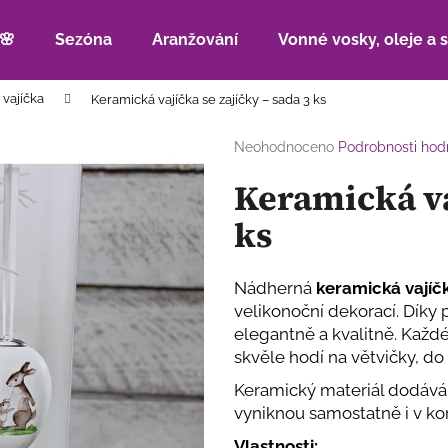
🌸
Sezóna
Aranžování
Vonné vosky, oleje a 
 vajíčka
Keramická vajíčka se zajíčky – sada 3 ks
Co potřebujete najít?
Průměrné
Neohodnoceno
Podrobnosti hod
hodnocení
Keramická va
produktu
HLEDAT
je
ks
0,0
z
5
Doporučujeme
hvězdiček.
Nádherná
keramická vajíč
velikonoční dekorací. Díky
elegantně a kvalitně. Každé
skvěle hodí na větvičky, d
Keramický materiál dodává 
vyniknou samostatně i v ko
Vlastnosti: