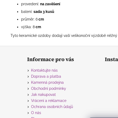
provedení:
na zavěšení
balení:
sada 3 kusů
průměr: 6
cm
výška: 8
cm
Tyto keramické ozdoby dodají vaší velikonoční výzdobě něžný
Z
á
Informace pro vás
Inst
p
a
Kontaktujte nás
t
Doprava a platba
í
Kamenná prodejna
Obchodní podmínky
Jak nakupovat
Vrácení a reklamace
Ochrana osobních ůdajů
O nás