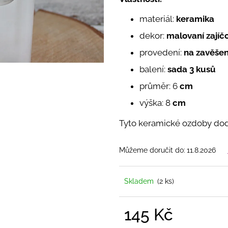
SAMETOVÉ STUHY S HEBKÝM
PŘÍRODNĚ LAD
POVRCHEM
HEBKÉ DEKORAČNÍ
KOMBINACI
S K
materiál:
keramika
STUHY VE ČTYŘECH ŠÍŘKÁCH
DŘEVĚNÝMI M
20 Kč
225 Kč
dekor:
malovaní zajíčc
provedení:
na zavěšen
balení:
sada 3 kusů
průměr: 6
cm
výška: 8
cm
Tyto keramické ozdoby doda
Můžeme doručit do:
11.8.2026
Skladem
(2 ks)
145 Kč
Měrná