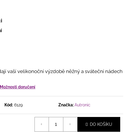
ĚNÝ VĚNEC V JEMNÉ
VĚTY, BOBULKAMI A
OTÝLKY
i
í
jí vaší velikonoční výzdobě něžný a sváteční nádech
Možnosti doručení
Kód:
6129
Značka:
Autronic
DO KOŠÍKU