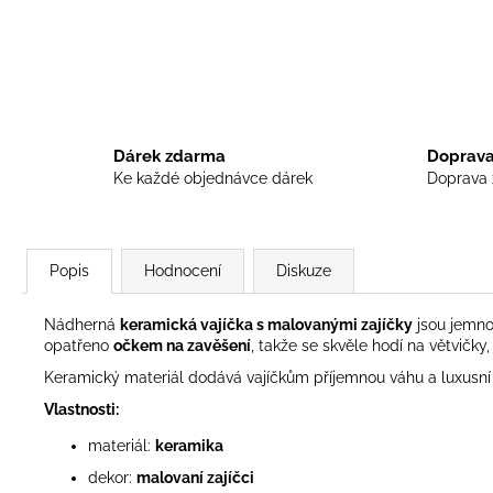
Dárek zdarma
Doprava
Ke každé objednávce dárek
Doprava 
Popis
Hodnocení
Diskuze
Nádherná
keramická vajíčka s malovanými zajíčky
jsou jemnou
opatřeno
očkem na zavěšení
, takže se skvěle hodí na větvičk
Keramický materiál dodává vajíčkům příjemnou váhu a luxusní 
Vlastnosti:
materiál:
keramika
dekor:
malovaní zajíčci