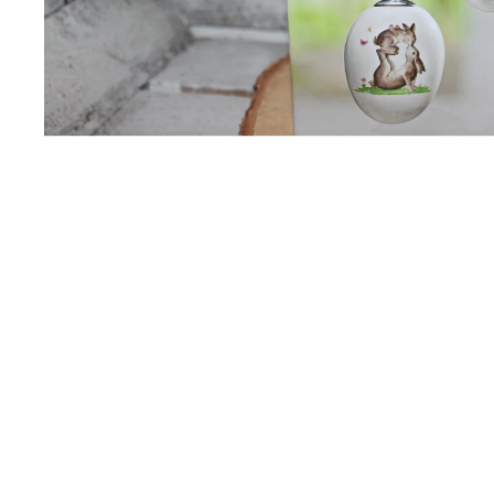
ELEGANTNÍ LAPAČ SNŮ SE DVĚMA
KRUHY
SE DVĚMA KRUHY, KORÁLKY A
JEMNÝMI PEŘÍČKY
258 Kč