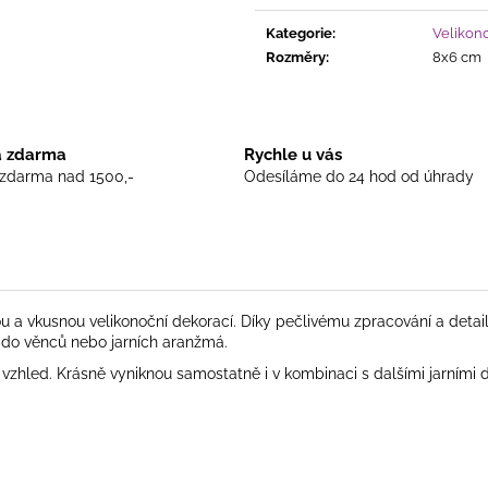
cena:
Kategorie
:
Velikono
Rozměry
:
8x6 cm
 zdarma
Rychle u vás
zdarma nad 1500,-
Odesíláme do 24 hod od úhrady
 a vkusnou velikonoční dekorací. Díky pečlivému zpracování a detail
y, do věnců nebo jarních aranžmá.
vzhled. Krásně vyniknou samostatně i v kombinaci s dalšími jarními 