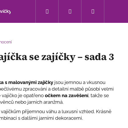
Hledat
Přihlášení
Nákupní
svíčky
Bytové doplňky
Sezónní novinky
košík
nocení
jíčka se zajíčky – sada 3
ka s malovanými zajíčky
jsou jemnou a vkusnou
 pečlivému zpracování a detailní malbě působí velmi
 vajíčko je opatřeno
očkem na zavěšení
, takže se
o věnců nebo jarních aranžmá.
vajíčkům příjemnou váhu a luxusní vzhled. Krásně
Následující
mbinaci s dalšími jarními dekoracemi.