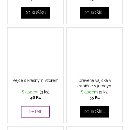
DO KOŠÍKU
DO KOŠÍKU
Vejce s krásným vzorem
Dřevěná vajíčka v
krabičce s jemným
peříčkem – něžná
Skladem
(3 ks)
Skladem
(2 ks)
velikonoční dekorace
46 Kč
55 Kč
DETAIL
DO KOŠÍKU