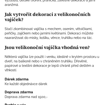
výzdobu, dětské tvoření, přáníčka, závěsné dekorace a jarní
aranžmá.
Jak vytvořit dekoraci z velikonočních
vajíček?
Stačí zkombinovat vajíčka s mechem, osením, větvičkami,
peříčky, zajíčkem nebo jarními květinami. Dekoraci můžete
naaranžovat do misky, košíku, věnce, truhlíku nebo na tác.
Jsou velikonoční vajíčka vhodná ven?
Některá vajíčka lze použít i venku, ideálně v krytém prostoru u
dveří, na balkoně nebo v chráněném truhlíku. Dřevěné,
papírové a textilní dekorace je lepší chránit před deštěm a
vlhkostí.
Dárek zdarma
Ke každé objednávce dárek
Doprava zdarma
Doprava zdarma nad 1500,-
Rychle u vás