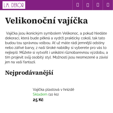
K
Přejít
Hledat
Nákup
M
Přihlášení
na
o
obsah
Zpět
Zpět
košík
š
Velikonoční vajíčka
í
C
k
o
Vajíčka jsou ikonickým symbolem Velikonoc, a pokud hledáte
dekoraci, která bude pěkná a vydrží prakticky cokoli, tak tato
p
budou tou správnou volbou. Ať už máte rádi jemnější odstíny
o
nebo zářivé barvy, z naší široké nabídky si vyberete pro vás to
t
nejlepší. Můžete si vytvořit i unikátní různobarevnou výzdobu, a
tím projevit svůj osobitý styl. Možnosti jsou neomezené a závisí
ř
jen na vaší fantazii.
e
Nejprodávanější
b
u
j
Vajíčka plastová v hnízdě
e
Skladem
(10 ks)
t
25 Kč
e
n