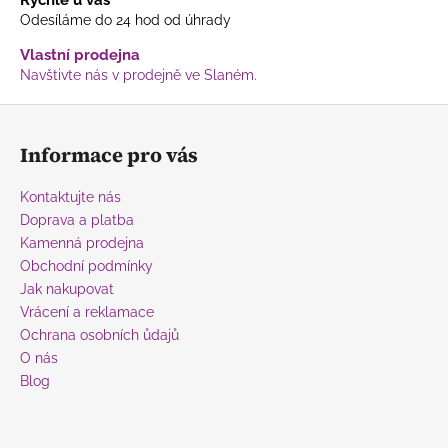
Odesíláme do 24 hod od úhrady
Vlastní prodejna
Navštivte nás v prodejně ve Slaném.
Z
á
Informace pro vás
p
a
Kontaktujte nás
t
Doprava a platba
í
Kamenná prodejna
Obchodní podmínky
Jak nakupovat
Vrácení a reklamace
Ochrana osobních ůdajů
O nás
Blog