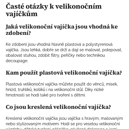
n
Časté otázky k velikonočním
í
í
p
vajíčkům
r
v
Jaká velikonoční vajíčka jsou vhodná ke
k
zdobení?
y
v
Ke zdobení jsou vhodná hlavně plastová a polystyrenová
ý
vajíčka. Jsou lehká, dobře se drží a dají se malovat, polepovat,
p
obalovat stuhou, zdobit flitry, peříčky nebo technikou
decoupage.
i
s
Kam použít plastová velikonoční vajíčka?
u
Plastová velikonoční vajíčka můžete použít do věnců, misek,
hnízd, truhlíků, košíků i na velikonoční stůl. Díky nízké
hmotnosti se hodí také pro tvoření s dětmi.
Co jsou kreslená velikonoční vajíčka?
Kreslená velikonoční vajíčka jsou vajíčka s hravým, malovaným
nebo stylizovaným motivem. Hodí se pro veselou velikonoční