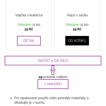
Vajíčka v krabičce
Vejce v sáčku
Skladem
(2 ks)
Skladem
(5 ks)
55 Kč
55 Kč
DETAIL
DO KOŠÍKU
NAČÍST 9 DALŠÍCH
S
1
2
t
O
r
29
položek celkem
v
á
l
NAHORU
n
k
á
o
d
v
Pro opakované použití volte pevnější materiály a
a
á
skladujte je v suchu.
c