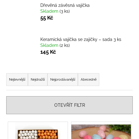
Dřevěná závěsná vajíčka
a
Skladem
(3 ks)
j
55 Kč
í
t
?
Keramická vajíčka se zajíčky – sada 3 ks
Skladem
(2 ks)
145 Kč
Ř
HLEDAT
a
Nejlevnější
Nejdražší
Nejprodávanější
Abecedně
z
e
D
n
o
OTEVŘÍT FILTR
í
p
o
p
V
r
r
ý
u
o