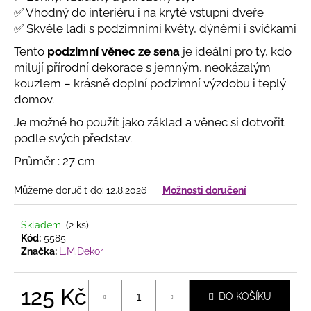
č
✅ Vhodný do interiéru i na kryté vstupní dveře
u
✅ Skvěle ladí s podzimními květy, dýněmi i svíčkami
j
e
Tento
podzimní věnec ze sena
je ideální pro ty, kdo
m
milují přírodní dekorace s jemným, neokázalým
e
kouzlem – krásně doplní podzimní výzdobu i teplý
domov.
MACRAMÉ
Je možné ho použít jako základ a věnec si dotvořit
LAPAČ
podle svých představ.
SNŮ
S
Průměr : 27 cm
LISTY
–
PŘÍRODNÍ
Můžeme doručit do:
12.8.2026
Možnosti doručení
DEKORACE
PRO
HARMONICKÝ
Skladem
(2 ks)
DOMOV
Kód:
5585
V
Značka:
L.M.Dekor
PŘÍRODNÍM
STYLU
125 Kč
165
DO KOŠÍKU
Kč