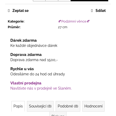
Měrná
cena:
Zeptat se
Sdílet
Kategorie
:
🍂Podzimní věnce🍂
Průměr
:
27 cm
Dárek zdarma
Ke každé objednávce dárek
Doprava zdarma
Doprava zdarma nad 1500,-
Rychle u vás
Odesíláme do 24 hod od úhrady
Vlastní prodejna
Navštivte nás v prodejně ve Slaném.
Popis
Související (8)
Podobné (8)
Hodnocení