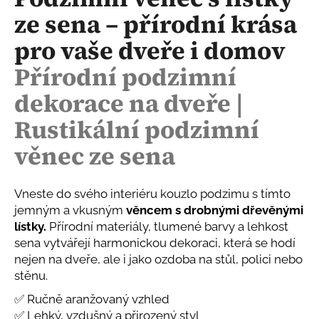
je
a
ze sena – přírodní krása
0,0
z
j
pro vaše dveře i domov
5
í
hvězdiček.
Přírodní podzimní
t
?
dekorace na dveře |
Rustikální podzimní
věnec ze sena
HLEDAT
Vneste do svého interiéru kouzlo podzimu s tímto
jemným a vkusným
věncem s drobnými dřevěnými
D
lístky.
Přírodní materiály, tlumené barvy a lehkost
o
sena vytvářejí harmonickou dekoraci, která se hodí
p
nejen na dveře, ale i jako ozdoba na stůl, polici nebo
o
stěnu.
r
✅ Ručně aranžovaný vzhled
u
✅ Lehký, vzdušný a přirozený styl