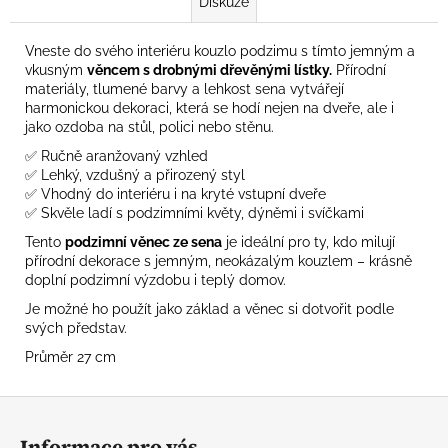
Diskuze
Vneste do svého interiéru kouzlo podzimu s tímto jemným a
vkusným
věncem s drobnými dřevěnými lístky.
Přírodní
materiály, tlumené barvy a lehkost sena vytvářejí
harmonickou dekoraci, která se hodí nejen na dveře, ale i
jako ozdoba na stůl, polici nebo stěnu.
✅ Ručně aranžovaný vzhled
✅ Lehký, vzdušný a přirozený styl
✅ Vhodný do interiéru i na kryté vstupní dveře
✅ Skvěle ladí s podzimními květy, dýněmi i svíčkami
Tento
podzimní věnec ze sena
je ideální pro ty, kdo milují
přírodní dekorace s jemným, neokázalým kouzlem – krásně
doplní podzimní výzdobu i teplý domov.
Je možné ho použít jako základ a věnec si dotvořit podle
svých představ.
Průměr 27 cm
Z
á
Informace pro vás