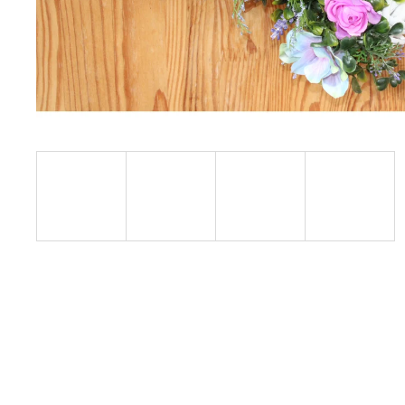
ELEGANTNÍ LAPAČ SNŮ SE DVĚMA
KRUHY
SE DVĚMA KRUHY, KORÁLKY A
JEMNÝMI PEŘÍČKY
258 Kč