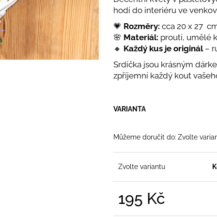
SAMETOVÉ STUHY S HEBKÝM
PŘÍRODNĚ LAD
hodí do interiéru ve venkov
POVRCHEM
HEBKÉ DEKORAČNÍ
KOMBINACI
S K
STUHY VE ČTYŘECH ŠÍŘKÁCH
DŘEVĚNÝMI M
💗
Rozměry:
cca 20 x 27 c
20 Kč
225 Kč
🌸
Materiál:
proutí, umělé 
🔸
Každý kus je originál
– r
Srdíčka jsou krásným dárke
zpříjemní každý kout vaše
VARIANTA
Můžeme doručit do:
Zvolte varia
Zvolte variantu
K
195 Kč
Měrná