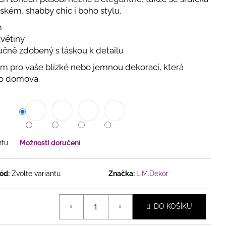
ĚNÝ VĚNEC V JEMNÉ
ském, shabby chic i boho stylu.
VĚTY, BOBULKAMI A
OTÝLKY
m
květiny
učně zdobený s láskou k detailu
m pro vaše blízké nebo jemnou dekorací, která
ho domova.
ntu
Možnosti doručení
ód:
Zvolte variantu
Značka:
L.M.Dekor
DO KOŠÍKU