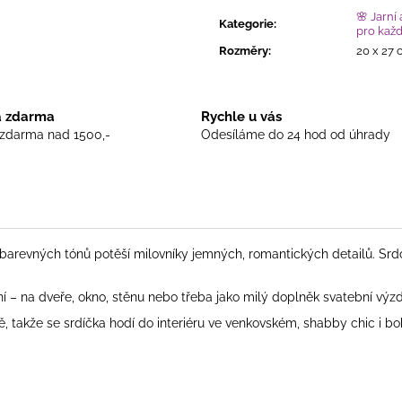
cena:
🌸 Jarní
Kategorie
:
pro kaž
Rozměry
:
20 x 27
 zdarma
Rychle u vás
zdarma nad 1500,-
Odesíláme do 24 hod od úhrady
barevných tónů potěší milovníky jemných, romantických detailů. Srd
í – na dveře, okno, stěnu nebo třeba jako milý doplněk svatební výz
 takže se srdíčka hodí do interiéru ve venkovském, shabby chic i boh