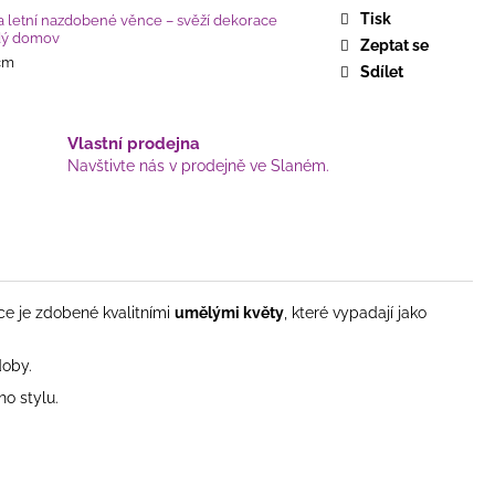
Tisk
 a letní nazdobené věnce – svěží dekorace
dý domov
Zeptat se
 cm
Sdílet
Vlastní prodejna
Navštivte nás v prodejně ve Slaném.
ce je zdobené kvalitními
umělými květy
, které vypadají jako
doby.
o stylu.