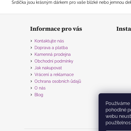
Srdíčka jsou krásným dárkem pro vaše blízké nebo jemnou dek
Z
á
Informace pro vás
Inst
p
a
Kontaktujte nás
t
Doprava a platba
í
Kamenná prodejna
Obchodní podmínky
Jak nakupovat
Vrácení a reklamace
Ochrana osobních ůdajů
O nás
Blog
Používáme 
pohodlné pr
webu neustá
použitelnos