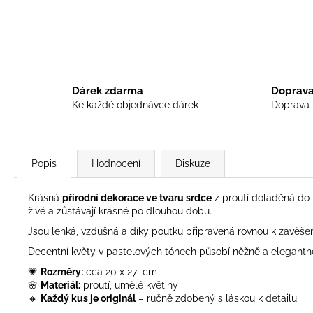
Dárek zdarma
Doprava
Ke každé objednávce dárek
Doprava 
Popis
Hodnocení
Diskuze
Krásná
přírodní dekorace ve tvaru srdce
z proutí doladěná do 
živé a zůstávají krásné po dlouhou dobu.
Jsou lehká, vzdušná a díky poutku připravená rovnou k zavěšen
Decentní květy v pastelových tónech působí něžně a elegantně,
💗
Rozměry:
cca 20 x 27 cm
🌸
Materiál:
proutí, umělé květiny
🔸
Každý kus je originál
– ručně zdobený s láskou k detailu