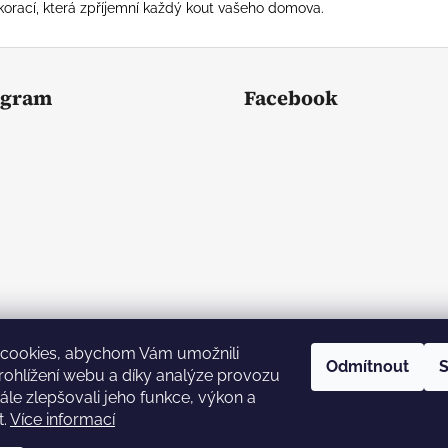
orací, která zpříjemní každý kout vašeho domova.
agram
Facebook
cookies, abychom Vám umožnili
Odmítnout
S
ohlížení webu a díky analýze provozu
le zlepšovali jeho funkce, výkon a
Sledovat na Instagramu
t.
Více informací