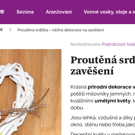
🌸
Sezóna
Aranžování
Vonné vosky, oleje a 
🌸
Proutěná srdíčka – něžná dekorace na zavěšení
Co potřebujete najít?
Průměrné
Neohodnoceno
Podrobnosti hod
hodnocení
Proutěná srd
produktu
HLEDAT
je
zavěšení
0,0
z
5
Doporučujeme
hvězdiček.
Krásná
přírodní dekorace 
potěší milovníky jemných, 
kvalitními
umělými květy
,
dobu.
Jsou lehká, vzdušná a díky
okno, stěnu nebo třeba jak
Decentní květy v pastelový