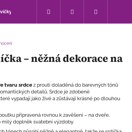
Hledat
Přihlášení
Nákupní
svíčky
Bytové doplňky
Sezónní novinky
košík
nocení
íčka – něžná dekorace na
ve tvaru srdce
z proutí doladěná do barevných tónů
romantických detailů. Srdce je zdobené
 které vypadají jako živé a zůstávají krásné po dlouhou
 poutku připravená rovnou k zavěšení – na dveře,
Následující
o milý doplněk svatební výzdoby.
ch tónech působí něžně a elegantně, takže se srdíčka