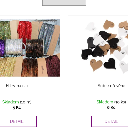
Kód:
4343/FIA
Flitry na niti
Srdce dřevěné
Skladem
(10 m)
Skladem
(10 ks)
5 Kč
6 Kč
DETAIL
DETAIL