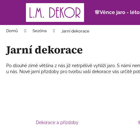
K
Přejít
na
o
🌸Věnce jaro - léto
obsah
Zpět
Zpět
š
do
do
í
Domů
Sezóna
Jarní dekorace
k
obchodu
obchodu
Jarní dekorace
Po dlouhé zimě většina z nás již netrpělivě vyhlíží jaro. S námi n
u nás. Nové
jarní přízdoby
pro tvorbu vaší dekorace vás určitě potě
Dekorace a přízdoby
