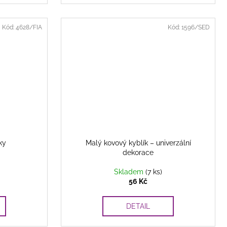
Kód:
4628/FIA
Kód:
1596/SED
ky
Malý kovový kyblík – univerzální
dekorace
Skladem
(7 ks)
56 Kč
DETAIL