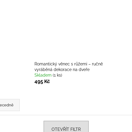
ELEGANTNÍ LAPAČ SNŮ SE DVĚMA
SAMETOVÉ STU
KRUHY
SE DVĚMA KRUHY, KORÁLKY A
POVRCHEM
HE
JEMNÝMI PEŘÍČKY
STUHY VE ČTY
258 Kč
20 Kč
Romantický věnec s růžemi – ručně
vyráběná dekorace na dveře
Skladem
(1 ks)
495 Kč
ecedně
OTEVŘÍT FILTR