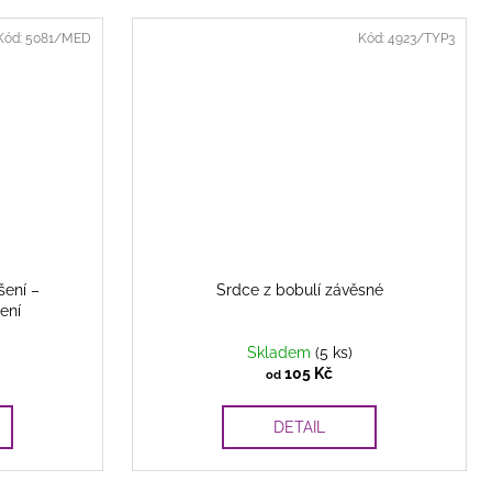
Kód:
5081/MED
Kód:
4923/TYP3
šení –
Srdce z bobulí závěsné
ení
Skladem
(5 ks)
105 Kč
od
DETAIL