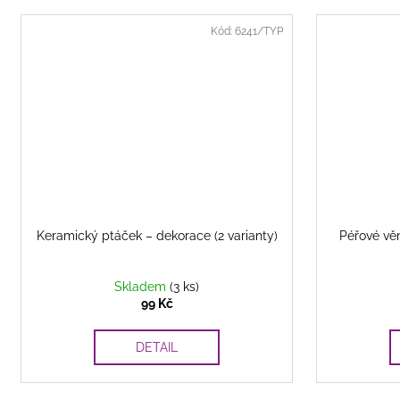
Kód:
6241/TYP
Keramický ptáček – dekorace (2 varianty)
Péřové vě
Skladem
(3 ks)
99 Kč
DETAIL