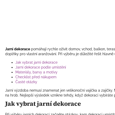
Jarní dekorace
pomáhají rychle oživit domov, vchod, balkon, teras
doplňky pro vlastní aranžování. Při výběru je důležité řešit hlavně
Jak vybrat jarní dekorace
Jarní dekorace podle umístění
Materiály, barvy a motivy
Checklist před nákupem
Časté otázky
Jarní výzdoba nemusí znamenat jen velikonoční vajíčka a zajíčky.
na hrob. Nejlepší výsledek vznikne tehdy, když dekoraci vybíráte 
Jak vybrat jarní dekorace
Při výběru jarních dekorací začněte otázkou, kam dekoraci umístít