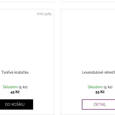
Kód:
5489
Tvořivá krabička
Levandulové věneč
Skladem
(5 ks)
Skladem
(5 ks)
45 Kč
55 Kč
DO KOŠÍKU
DETAIL