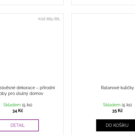
Kód:
885/BIL
závěsné dekorace – přírodní
Ratanové kuličky
oby pro útulný domov
Skladem
(5 ks)
Skladem
(5 ks)
34 Kč
35 Kč
DETAIL
DO KOŠÍKU