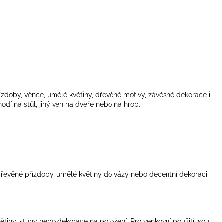
řízdoby, věnce, umělé květiny, dřevěné motivy, závěsné dekorace i
hodí na stůl, jiný ven na dveře nebo na hrob.
 dřevěné přízdoby, umělé květiny do vázy nebo decentní dekoraci
větiny, stuhy nebo dekorace na položení. Pro venkovní použití jsou