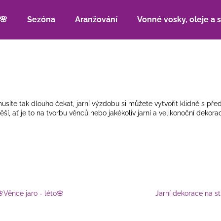
🌸
Sezóna
Aranžování
Vonné vosky, oleje a 
Co potřebujete najít?
HLEDAT
emusíte tak dlouho čekat,
jarní
výzdobu si můžete vytvořit klidně s před
ší, ať je to na tvorbu věnců
nebo jakékoliv jarní a velikonoční dekora
Doporučujeme
Věnce jaro - léto🌸
Jarní dekorace na st