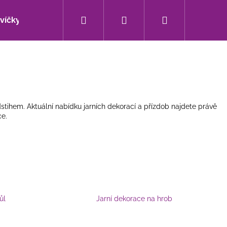
Hledat
Přihlášení
Nákupní
svíčky
Bytové doplňky
Sezónní novinky
košík
stihem. Aktuální nabídku jarních dekorací
a přízdob najdete právě
ce.
ůl
Jarní dekorace na hrob
Následující