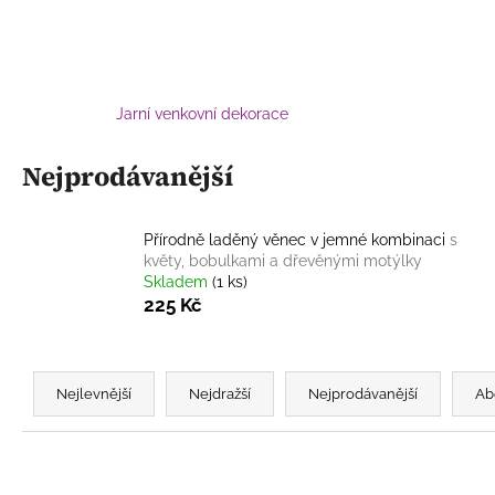
MACRAMÉ LAPAČ SNŮ S LISTY –
PŘÍRODNÍ DEKORACE PRO
HARMONICKÝ DOMOV
V PŘÍRODNÍM
STYLU
165 Kč
Jarní venkovní dekorace
Nejprodávanější
Přírodně laděný věnec v jemné kombinaci
s
květy, bobulkami a dřevěnými motýlky
Skladem
(1 ks)
225 Kč
Ř
a
Nejlevnější
Nejdražší
Nejprodávanější
Ab
z
e
n