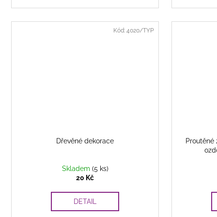
Kód:
4020/TYP
Dřevěné dekorace
Proutěné 
ozd
Skladem
(5 ks)
20 Kč
DETAIL