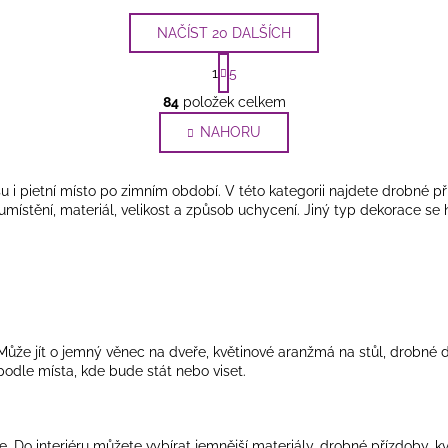
NAČÍST 20 DALŠÍCH
S
1
5
t
O
r
84
položek celkem
v
á
l
NAHORU
n
k
á
o
d
v
u i pietní místo po zimním období. V této kategorii najdete drobné p
a
á
 umístění, materiál, velikost a způsob uchycení. Jiný typ dekorace se 
c
n
í
í
p
r
v
k
y
 Může jít o jemný věnec na dveře, květinové aranžmá na stůl, drobné
podle místa, kde bude stát nebo viset.
v
ý
p
i
e. Do interiéru můžete vybírat jemnější materiály, drobné přízdoby, k