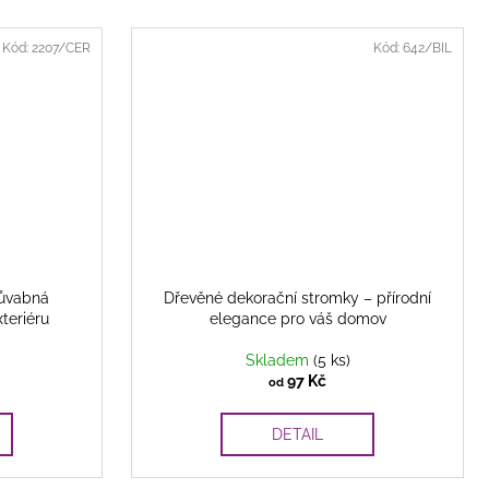
Kód:
2207/CER
Kód:
642/BIL
půvabná
Dřevěné dekorační stromky – přírodní
xteriéru
elegance pro váš domov
Skladem
(5 ks)
97 Kč
od
DETAIL