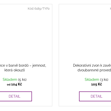
Kód:
6189/TYP2
nce v barvě bordó – jemnost,
Dekorativní zvon k zavě
která okouzlí
dvoubarevné proved
Skladem
(5 ks)
Skladem
(3 ks)
104 Kč
105 Kč
od
DETAIL
DETAIL