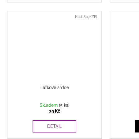
Kód:
807/ZEL
Látkové srdce
Skladem
(5 ks)
39 Kč
DETAIL