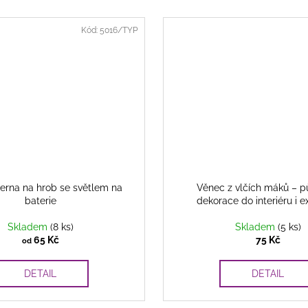
Kód:
5016/TYP
cerna na hrob se světlem na
Věnec z vlčích máků – 
baterie
dekorace do interiéru i e
Skladem
(8 ks)
Skladem
(5 ks)
65 Kč
75 Kč
od
DETAIL
DETAIL