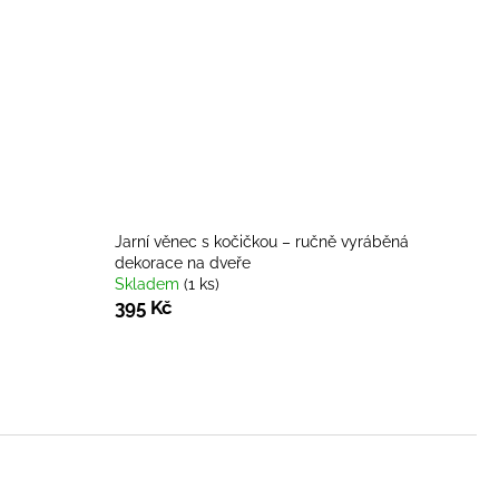
HY S HEBKÝM
BKÉ DEKORAČNÍ
ŘECH ŠÍŘKÁCH
Jarní věnec s kočičkou – ručně vyráběná
dekorace na dveře
Skladem
(1 ks)
395 Kč