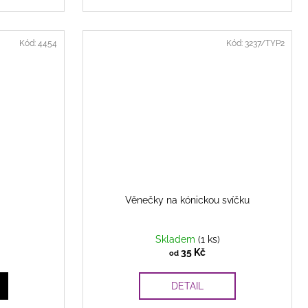
Kód:
4454
Kód:
3237/TYP2
Věnečky na kónickou svíčku
Skladem
(1 ks)
35 Kč
od
DETAIL