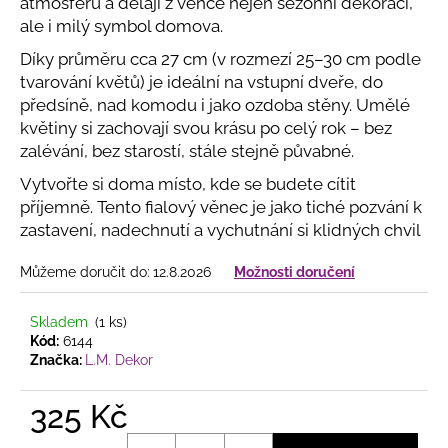
č
atmosféru a dělají z věnce nejen sezónní dekoraci,
u
ale i milý symbol domova.
j
Díky průměru cca 27 cm (v rozmezí 25–30 cm podle
e
tvarování květů) je ideální na vstupní dveře, do
m
předsíně, nad komodu i jako ozdoba stěny. Umělé
e
květiny si zachovají svou krásu po celý rok – bez
zalévání, bez starostí, stále stejně půvabné.
UMĚLÉ
Vytvořte si doma místo, kde se budete cítit
MACEŠKY
VYPADAJÍ
příjemně. Tento fialový věnec je jako tiché pozvání k
JAKO
zastavení, nadechnutí a vychutnání si klidných chvil
ŽIVÉ
45
Můžeme doručit do:
12.8.2026
Možnosti doručení
Kč
Skladem
(1 ks)
Kód:
6144
Značka:
L.M. Dekor
325 Kč
Měrná