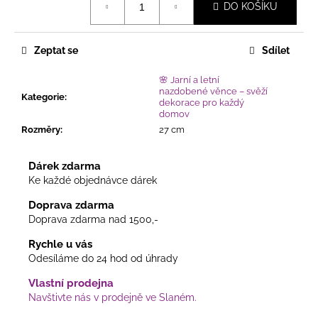
DO KOŠÍKU
cena:
Zeptat se
Sdílet
🌸 Jarní a letní
nazdobené věnce – svěží
Kategorie
:
dekorace pro každý
domov
Rozměry
:
27 cm
Dárek zdarma
Ke každé objednávce dárek
Doprava zdarma
Doprava zdarma nad 1500,-
Rychle u vás
Odesíláme do 24 hod od úhrady
Vlastní prodejna
Navštivte nás v prodejně ve Slaném.