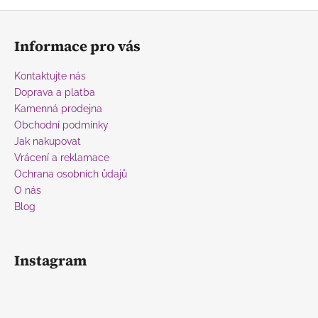
Z
á
Informace pro vás
p
a
Kontaktujte nás
t
Doprava a platba
í
Kamenná prodejna
Obchodní podmínky
Jak nakupovat
Vrácení a reklamace
Ochrana osobních ůdajů
O nás
Blog
Instagram