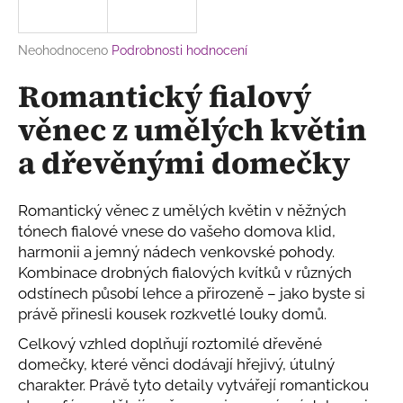
a
j
Průměrné
Neohodnoceno
Podrobnosti hodnocení
í
hodnocení
Romantický fialový
produktu
t
je
?
věnec z umělých květin
0,0
z
a dřevěnými domečky
5
hvězdiček.
Romantický věnec z umělých květin v něžných
HLEDAT
tónech fialové vnese do vašeho domova klid,
harmonii a jemný nádech venkovské pohody.
Kombinace drobných fialových kvítků v různých
D
odstínech působí lehce a přirozeně – jako byste si
o
právě přinesli kousek rozkvetlé louky domů.
p
o
Celkový vzhled doplňují roztomilé dřevěné
r
domečky, které věnci dodávají hřejivý, útulný
u
charakter. Právě tyto detaily vytvářejí romantickou