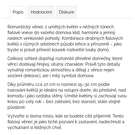
Popis
Hodnocení
Diskuze
Romantický věnec z umělých květin v něžných tónech
fialové vnese do vašeho domova klid, harmonii a jemný
nádech venkovské pohody. Kombinace drobných fialových
kvítků v různých odstínech působí lehce a přirozeně – jako
byste si právě přinesli kousek rozkvetlé louky domů.
Celkový vzhled doplňují roztomilé dřevěné domečky, které
věnci dodávají hřejivý, útulný charakter. Právě tyto detaily
vytvářejí romantickou atmosféru a dělají z věnce nejen
sezónní dekoraci, ale i milý symbol domova.
Díky průměru cca 27 cm (v rozmezí 25–30 cm podle
tvarování květů) je ideální na vstupní dveře, do předsíně, nad
komodu i jako ozdoba stěny. Umělé květiny si zachovají svou
krásu po celý rok – bez zalévání, bez starostí, stále stejně
půvabné.
Vytvořte si doma místo, kde se budete cítit příjemně. Tento
fialový věnec je jako tiché pozvání k zastavení, nadechnutí a
vychutnání si klidných chvil