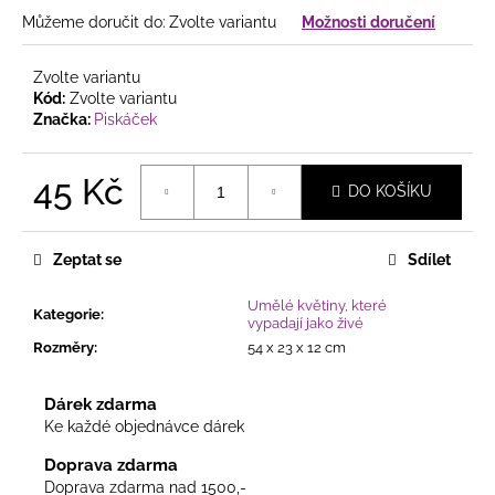
č
u
Můžeme doručit do:
Zvolte variantu
Možnosti doručení
j
e
Zvolte variantu
m
Kód:
Zvolte variantu
e
Značka:
Piskáček
45 Kč
SAMETOVÉ
DO KOŠÍKU
STUHY
Měrná
S
cena:
HEBKÝM
Zeptat se
Sdílet
POVRCHEM
HEBKÉ
DEKORAČNÍ
Umělé květiny, které
Kategorie
:
STUHY
vypadají jako živé
VE
Rozměry
:
54 x 23 x 12 cm
ČTYŘECH
ŠÍŘKÁCH
Dárek zdarma
20
Kč
Ke každé objednávce dárek
Doprava zdarma
Doprava zdarma nad 1500,-