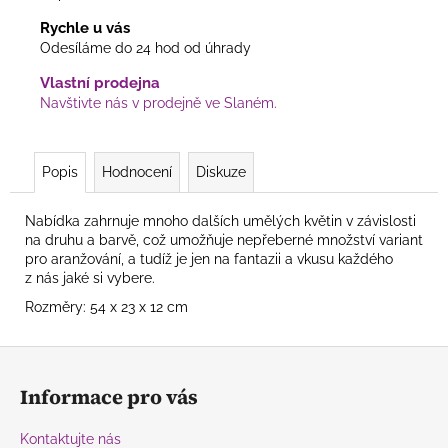
Rychle u vás
Odesíláme do 24 hod od úhrady
Vlastní prodejna
Navštivte nás v prodejně ve Slaném.
Popis
Hodnocení
Diskuze
Nabídka zahrnuje mnoho dalších umělých květin v závislosti
na druhu a barvě, což umožňuje nepřeberné množství variant
pro aranžování, a tudíž je jen na fantazii a vkusu každého
z nás jaké si vybere.
Rozměry: 54 x 23 x 12 cm
Z
á
Informace pro vás
p
a
Kontaktujte nás