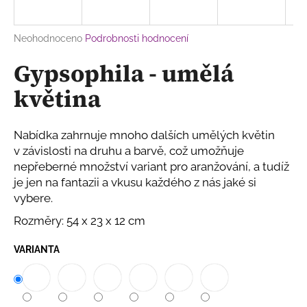
a
j
Průměrné
Neohodnoceno
Podrobnosti hodnocení
í
hodnocení
Gypsophila - umělá
produktu
t
je
?
květina
0,0
z
5
hvězdiček.
Nabídka zahrnuje mnoho dalších umělých květin
v závislosti na druhu a barvě, což umožňuje
HLEDAT
nepřeberné množství variant pro aranžování, a tudíž
je jen na fantazii a vkusu každého z nás jaké si
vybere.
D
Rozměry: 54 x 23 x 12 cm
o
p
VARIANTA
o
r
u