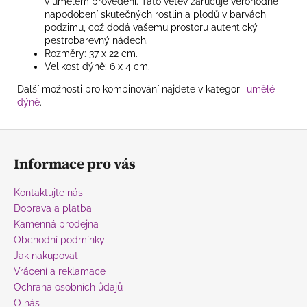
v umělém provedení. Tato větev zaručuje věrohodné
napodobení skutečných rostlin a plodů v barvách
podzimu, což dodá vašemu prostoru autentický
pestrobarevný nádech.
Rozměry: 37 x 22 cm.
Velikost dýně: 6 x 4 cm.
Další možnosti pro kombinování najdete v kategorii
umělé
dýně
.
Z
á
Informace pro vás
p
a
Kontaktujte nás
t
Doprava a platba
í
Kamenná prodejna
Obchodní podmínky
Jak nakupovat
Vrácení a reklamace
Ochrana osobních ůdajů
O nás