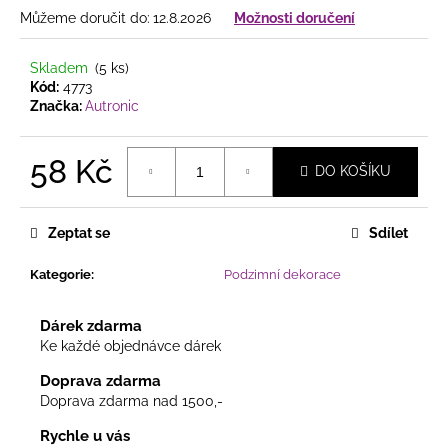
č
Můžeme doručit do:
12.8.2026
Možnosti doručení
u
j
e
Skladem
(5 ks)
m
Kód:
4773
Značka:
Autronic
e
58 Kč
SAMETOVÉ
DO KOŠÍKU
STUHY
Měrná
S
cena:
HEBKÝM
Zeptat se
Sdílet
POVRCHEM
HEBKÉ
DEKORAČNÍ
Kategorie
:
Podzimní dekorace
STUHY
VE
ČTYŘECH
Dárek zdarma
ŠÍŘKÁCH
Ke každé objednávce dárek
20
Doprava zdarma
Kč
Doprava zdarma nad 1500,-
Rychle u vás