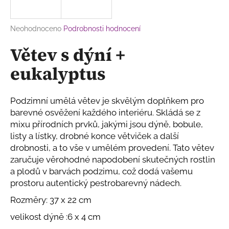
a
j
Průměrné
Neohodnoceno
Podrobnosti hodnocení
í
hodnocení
Větev s dýní +
produktu
t
je
?
eukalyptus
0,0
z
5
hvězdiček.
Podzimní umělá větev je skvělým doplňkem pro
barevné osvěžení každého interiéru. Skládá se z
HLEDAT
mixu přírodních prvků, jakými jsou dýně, bobule,
listy a lístky, drobné konce větviček a další
drobnosti, a to vše v umělém provedení. Tato větev
zaručuje věrohodné napodobení skutečných rostlin
D
a plodů v barvách podzimu, což dodá vašemu
o
prostoru autentický pestrobarevný nádech.
p
o
Rozměry: 37 x 22 cm
r
velikost dýně :6 x 4 cm
u