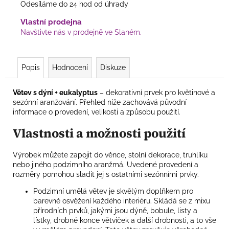
Odesíláme do 24 hod od úhrady
Vlastní prodejna
Navštivte nás v prodejně ve Slaném.
Popis
Hodnocení
Diskuze
Větev s dýní + eukalyptus
– dekorativní prvek pro květinové a
sezónní aranžování. Přehled níže zachovává původní
informace o provedení, velikosti a způsobu použití.
Vlastnosti a možnosti použití
Výrobek můžete zapojit do věnce, stolní dekorace, truhlíku
nebo jiného podzimního aranžmá. Uvedené provedení a
rozměry pomohou sladit jej s ostatními sezónními prvky.
Podzimní umělá větev je skvělým doplňkem pro
barevné osvěžení každého interiéru. Skládá se z mixu
přírodních prvků, jakými jsou dýně, bobule, listy a
lístky, drobné konce větviček a další drobnosti, a to vše