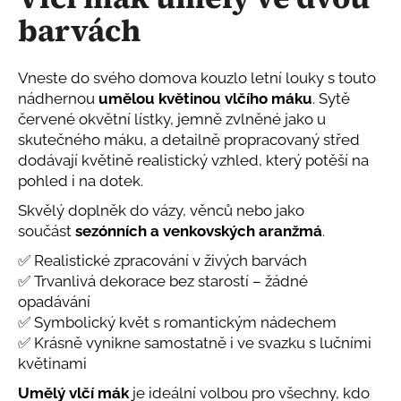
je
a
barvách
0,0
z
j
5
í
hvězdiček.
Vneste do svého domova kouzlo letní louky s touto
t
nádhernou
umělou květinou vlčího máku
. Sytě
?
červené okvětní lístky, jemně zvlněné jako u
skutečného máku, a detailně propracovaný střed
dodávají květině realistický vzhled, který potěší na
pohled i na dotek.
HLEDAT
Skvělý doplněk do vázy, věnců nebo jako
součást
sezónních a venkovských aranžmá
.
✅ Realistické zpracování v živých barvách
✅ Trvanlivá dekorace bez starostí – žádné
D
opadávání
o
p
✅ Symbolický květ s romantickým nádechem
o
✅ Krásně vynikne samostatně i ve svazku s lučními
r
květinami
u
Umělý vlčí mák
je ideální volbou pro všechny, kdo