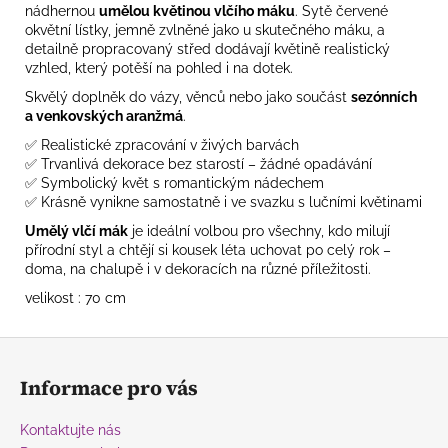
nádhernou
umělou květinou vlčího máku
. Sytě červené
okvětní lístky, jemně zvlněné jako u skutečného máku, a
detailně propracovaný střed dodávají květině realistický
vzhled, který potěší na pohled i na dotek.
Skvělý doplněk do vázy, věnců nebo jako součást
sezónních
a venkovských aranžmá
.
✅ Realistické zpracování v živých barvách
✅ Trvanlivá dekorace bez starostí – žádné opadávání
✅ Symbolický květ s romantickým nádechem
✅ Krásně vynikne samostatně i ve svazku s lučními květinami
Umělý vlčí mák
je ideální volbou pro všechny, kdo milují
přírodní styl a chtějí si kousek léta uchovat po celý rok –
doma, na chalupě i v dekoracích na různé příležitosti.
velikost : 70 cm
Z
á
Informace pro vás
p
a
Kontaktujte nás