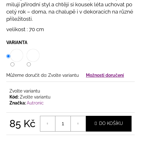
č
milují přírodní styl a chtějí si kousek léta uchovat po
u
celý rok – doma, na chalupě i v dekoracích na různé
j
příležitosti.
e
m
velikost : 70 cm
e
VARIANTA
PODZIMNÍ
PROUTĚNÝ
VĚNEC
SE
SLUNEČNICEMI
Můžeme doručit do:
Zvolte variantu
Možnosti doručení
A
LISTÍM
Zvolte variantu
365
Kód:
Zvolte variantu
Kč
Značka:
Autronic
85 Kč
DO KOŠÍKU
Měrná
cena: