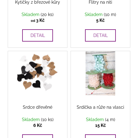
ů
o
Kytičky z březové kůry
Flitry na niti
d
Skladem
(20 ks)
Skladem
(10 m)
u
3 Kč
5 Kč
od
k
t
DETAIL
DETAIL
ů
Srdce dřevěné
Srdíčka a růže na vlasci
Skladem
(10 ks)
Skladem
(4 m)
6 Kč
15 Kč