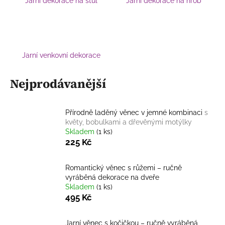
Jarní dekorace na stůl
Jarní dekorace na hrob
a
j
í
t
Jarní venkovní dekorace
?
Nejprodávanější
Přírodně laděný věnec v jemné kombinaci
s
HLEDAT
květy, bobulkami a dřevěnými motýlky
Skladem
(1 ks)
225 Kč
D
Romantický věnec s růžemi – ručně
o
vyráběná dekorace na dveře
p
Skladem
(1 ks)
o
495 Kč
r
u
Jarní věnec s kočičkou – ručně vyráběná