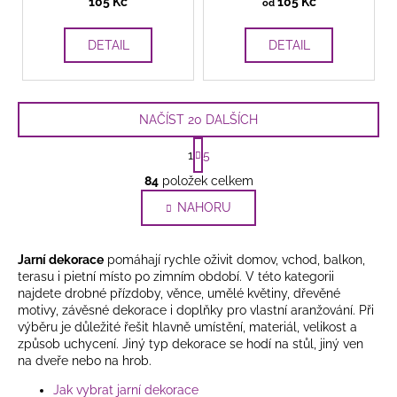
105 Kč
105 Kč
od
umělých bobulí
DETAIL
DETAIL
NAČÍST 20 DALŠÍCH
S
1
5
t
O
r
84
položek celkem
v
á
l
NAHORU
n
k
á
o
d
v
Jarní dekorace
pomáhají rychle oživit domov, vchod, balkon,
a
á
terasu i pietní místo po zimním období. V této kategorii
c
n
najdete drobné přízdoby, věnce, umělé květiny, dřevěné
í
í
motivy, závěsné dekorace i doplňky pro vlastní aranžování. Při
p
výběru je důležité řešit hlavně umístění, materiál, velikost a
r
způsob uchycení. Jiný typ dekorace se hodí na stůl, jiný ven
na dveře nebo na hrob.
v
k
Jak vybrat jarní dekorace