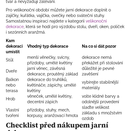
tvar a nevyžadují zalévání.
Pro velikonoční období můžete jarní dekorace doplnit o
zajíčky, kuřátka, vajíčka, ovečky nebo sváteční stuhy.
Samostatnou inspiraci najdete v kategorii
velikonoční
dekorace
, která se hodí pro výzdobu stolu, dveří, oken, poliček
i sezónních aranžmá.
Kam
dekoraci
Vhodný typ dekorace
Na co si dát pozor
umístit
menší věnečky, svícny,
dekorace nemá
Stůl
přízdoby, umělé květiny
překážet při stolování
jarní věnec, závěsná
důležité je pevné
Dveře
dekorace, proutěný základ
zavěšení
Balkon
dekorace do truhlíků,
vybírejte stabilnější
nebo
květináče, zápichy, umělé
materiály
terasa
květiny
věneček, umělé květiny,
volte klidné barvy a
Hrob
decentní zápich
odolnější provedení
slaďte velikost
Vlastní
přízdoby, stuhy, mech,
základu s množstvím
tvoření
korpusy, aranžovací hmota
ozdob
Checklist před nákupem jarní