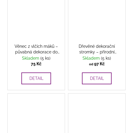
Věnec z vlčích máků –
Dřevěné dekorační
půvabná dekorace do
stromky – přírodní
interiéru i exteriéru
elegance pro váš
Skladem
(5 ks)
Skladem
(5 ks)
domov
75 Kč
97 Kč
od
DETAIL
DETAIL