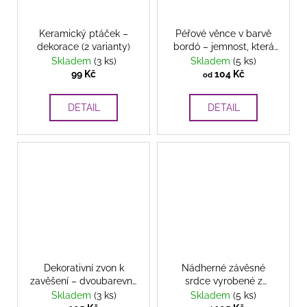
Keramický ptáček –
Péřové věnce v barvě
dekorace (2 varianty)
bordó – jemnost, která
okouzlí
Skladem
(3 ks)
Skladem
(5 ks)
99 Kč
104 Kč
od
DETAIL
DETAIL
Dekorativní zvon k
Nádherné závěsné
zavěšení – dvoubarevné
srdce vyrobené z
provedení
umělých bobulí
Skladem
(3 ks)
Skladem
(5 ks)
romantická dekorace z