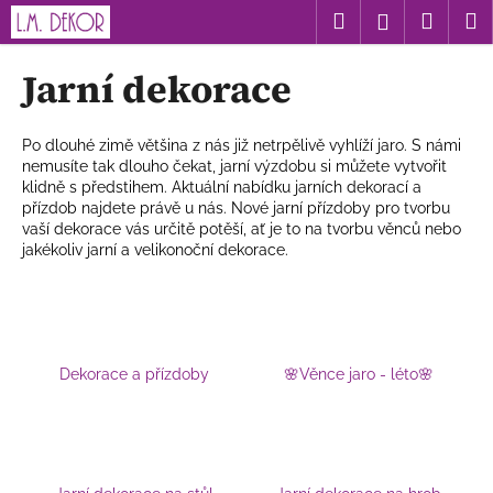
K
Přejít
Hledat
Nákup
M
Přihlášení
na
o
obsah
Zpět
Zpět
košík
š
Jarní dekorace
í
C
k
o
Po dlouhé zimě většina z nás již netrpělivě vyhlíží jaro. S námi
nemusíte tak dlouho čekat,
jarní
výzdobu si můžete vytvořit
p
klidně s předstihem. Aktuální nabídku jarních dekorací
a
o
přízdob najdete právě u nás. Nové
jarní přízdoby
pro tvorbu
t
vaší dekorace vás určitě potěší, ať je to na tvorbu věnců
nebo
jakékoliv jarní a velikonoční dekorace.
ř
e
b
u
j
Dekorace a přízdoby
🌸Věnce jaro - léto🌸
e
t
e
n