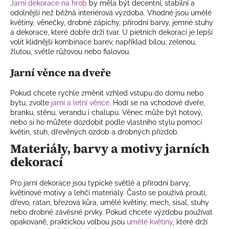
Jarní dekorace na hrob
by měla být decentní, stabilní a
odolnější než běžná interiérová výzdoba. Vhodné jsou umělé
květiny, věnečky, drobné zápichy, přírodní barvy, jemné stuhy
a dekorace, které dobře drží tvar. U pietních dekorací je lepší
volit klidnější kombinace barev, například bílou, zelenou,
žlutou, světle růžovou nebo fialovou.
Jarní věnce na dveře
Pokud chcete rychle změnit vzhled vstupu do domu nebo
bytu, zvolte
jarní a letní věnce
. Hodí se na vchodové dveře,
branku, stěnu, verandu i chalupu. Věnec může být hotový,
nebo si ho můžete dozdobit podle vlastního stylu pomocí
květin, stuh, dřevěných ozdob a drobných přízdob.
Materiály, barvy a motivy jarních
dekorací
Pro jarní dekorace jsou typické světlé a přírodní barvy,
květinové motivy a lehčí materiály. Často se používá proutí,
dřevo, ratan, březová kůra, umělé květiny, mech, sisal, stuhy
nebo drobné závěsné prvky. Pokud chcete výzdobu používat
opakovaně, praktickou volbou jsou
umělé květiny
, které drží