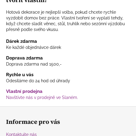
tvořit vlastní?
Hotová dekorace je nejlepší volba, pokud chcete rychle
vyzdobit domov bez práce. Vlastní tvoření se vyplatí tehdy,
když chcete sladit věnec, stůl, truhlík nebo sezónní výzdobu
přesně podle svého vkusu.
Dárek zdarma
Ke každé objednávce dárek
Doprava zdarma
Doprava zdarma nad 1500,-
Rychle u vás
Odesíláme do 24 hod od úhrady
Vlastní prodejna
Navštivte nás v prodejně ve Slaném.
Z
á
Informace pro vás
p
a
Kontaktujte nás