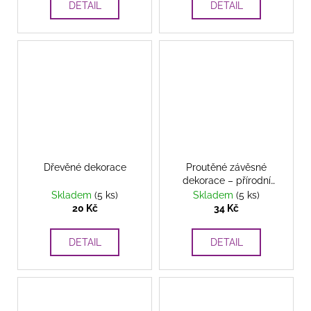
DETAIL
DETAIL
Dřevěné dekorace
Proutěné závěsné
dekorace – přírodní
ozdoby pro útulný
Skladem
(5 ks)
Skladem
(5 ks)
domov
20 Kč
34 Kč
DETAIL
DETAIL