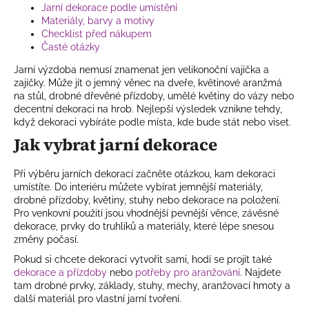
y
Jarní dekorace podle umístění
v
Materiály, barvy a motivy
ý
Checklist před nákupem
Časté otázky
p
i
Jarní výzdoba nemusí znamenat jen velikonoční vajíčka a
s
zajíčky. Může jít o jemný věnec na dveře, květinové aranžmá
u
na stůl, drobné dřevěné přízdoby, umělé květiny do vázy nebo
decentní dekoraci na hrob. Nejlepší výsledek vznikne tehdy,
když dekoraci vybíráte podle místa, kde bude stát nebo viset.
Jak vybrat jarní dekorace
Při výběru jarních dekorací začněte otázkou, kam dekoraci
umístíte. Do interiéru můžete vybírat jemnější materiály,
drobné přízdoby, květiny, stuhy nebo dekorace na položení.
Pro venkovní použití jsou vhodnější pevnější věnce, závěsné
dekorace, prvky do truhlíků a materiály, které lépe snesou
změny počasí.
Pokud si chcete dekoraci vytvořit sami, hodí se projít také
dekorace a přízdoby
nebo
potřeby pro aranžování
. Najdete
tam drobné prvky, základy, stuhy, mechy, aranžovací hmoty a
další materiál pro vlastní jarní tvoření.